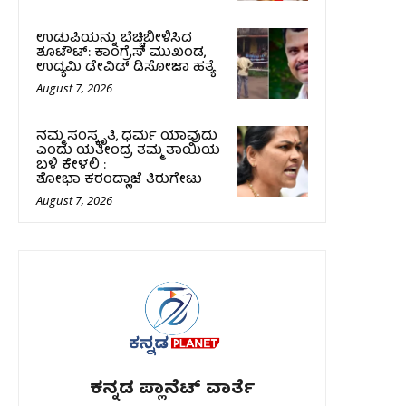
ಉಡುಪಿಯನ್ನು ಬೆಚ್ಚಿಬೀಳಿಸಿದ
ಶೂಟೌಟ್‌: ಕಾಂಗ್ರೆಸ್‌ ಮುಖಂಡ,
ಉದ್ಯಮಿ ಡೇವಿಡ್ ಡಿಸೋಜಾ ಹತ್ಯೆ
August 7, 2026
ನಮ್ಮ ಸಂಸ್ಕೃತಿ, ಧರ್ಮ ಯಾವುದು
ಎಂದು ಯತೀಂದ್ರ ತಮ್ಮ ತಾಯಿಯ
ಬಳಿ ಕೇಳಲಿ :
ಶೋಭಾ ಕರಂದ್ಲಾಜೆ ತಿರುಗೇಟು
August 7, 2026
ಕನ್ನಡ ಪ್ಲಾನೆಟ್ ವಾರ್ತೆ