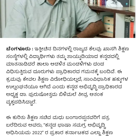
ಬೆಂಗಳೂರು :
ಇತ್ತೀಚಿನ ದಿನಗಳಲ್ಲಿ ರಾಜ್ಯದ ಕೆಲವು ಖಾಸಗಿ ಶಿಕ್ಷಣ
ಸಂಸ್ಥೆಗಳಲ್ಲಿ ವಿದ್ಯಾರ್ಥಿಗಳು ತಮ್ಮ ತಾಯ್ನುಡಿಯಾದ ಕನ್ನಡದಲ್ಲಿ
ಮಾತನಾಡಿದರೆ ಶಾಲಾ ಆಡಳಿತ ಮಂಡಳಿಗಳು ದಂಡ
ವಿಧಿಸುತ್ತಿರುವ ದೂರುಗಳು ಪ್ರಾಧಿಕಾರದ ಗಮನಕ್ಕೆ ಬಂದಿವೆ. ಈ
ಕ್ರಮವು ಕೇವಲ ಶಿಕ್ಷಣ ವಿರೋಧಿಯಲ್ಲದೆ, ಸಾಂವಿಧಾನಿಕ ಹಕ್ಕುಗಳ
ಉಲ್ಲಂಘನೆಯೂ ಆಗಿದೆ ಎಂದು ಕನ್ನಡ ಅಭಿವೃದ್ಧಿ ಪ್ರಾಧಿಕಾರದ
ಅಧ್ಯಕ್ಷ ಡಾ. ಪುರುಷೋತ್ತಮ ಬಿಳಿಮಲೆ ತೀವ್ರ ಆತಂಕ
ವ್ಯಕ್ತಪಡಿಸಿದ್ದಾರೆ.
ಈ ಕುರಿತು ಶಿಕ್ಷಣ ಸಚಿವ ಮಧು ಬಂಗಾರಪ್ಪನವರಿಗೆ ಪತ್ರ
ಬರೆದಿರುವ ಅವರು, “ಕನ್ನಡ ಭಾಷಾ ಸಮಗ್ರ ಅಭಿವೃದ್ಧಿ
ಅಧಿನಿಯಮ 2022” ರ ಪ್ರಕಾರ ಕರ್ನಾಟಕದ ಎಲ್ಲಾ ಶಿಕ್ಷಣ