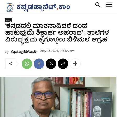
ರಾಜ್ಯ
ʼಕನ್ನಡದಲ್ಲಿ ಮಾತನಾಡಿದರೆ ದಂಡ
ಹಾಕುವುದು ಶಿಕ್ಷಾರ್ಹ ಅಪರಾಧʼ : ಶಾಲೆಗಳ
ವಿರುದ್ಧ ಕ್ರಮ ಕೈಗೊಳ್ಳಲು ಬಿಳಿಮಲೆ ಆಗ್ರಹ
May 14 2026, 04:05 pm
By
ಕನ್ನಡ ಪ್ಲಾನೆಟ್ ವಾರ್ತೆ