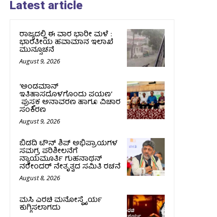
Latest article
ರಾಜ್ಯದಲ್ಲಿ ಈ ವಾರ ಭಾರೀ ಮಳೆ :
ಭಾರತೀಯ ಹವಾಮಾನ ಇಲಾಖೆ
ಮುನ್ಸೂಚನೆ
August 9, 2026
‘ಅಂಡಮಾನ್
ಇತಿಹಾಸದೊಳಗೊಂದು ಪಯಣ’
ಪುಸ್ತಕ ಅನಾವರಣ ಹಾಗೂ ವಿಚಾರ
ಸಂಕಿರಣ
August 9, 2026
ಬಿಡದಿ ಟೌನ್ ಶಿಪ್ ಅಭಿಪ್ರಾಯಗಳ
ಸಮಗ್ರ ಪರಿಶೀಲನೆಗೆ
ನ್ಯಾಯಮೂರ್ತಿ ಗುಹನಾಥನ್
ನರೇಂದರ್ ನೇತೃತ್ವದ ಸಮಿತಿ ರಚನೆ
August 8, 2026
ಮಸಿ ಎರಚಿ ಮನೋಸ್ಥೈರ್ಯ
ಕುಗ್ಗಿಸಲಾಗದು