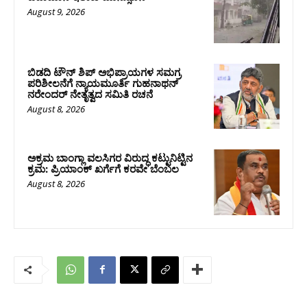
August 9, 2026
ಬಿಡದಿ ಟೌನ್ ಶಿಪ್ ಅಭಿಪ್ರಾಯಗಳ ಸಮಗ್ರ
ಪರಿಶೀಲನೆಗೆ ನ್ಯಾಯಮೂರ್ತಿ ಗುಹನಾಥನ್
ನರೇಂದರ್ ನೇತೃತ್ವದ ಸಮಿತಿ ರಚನೆ
August 8, 2026
ಅಕ್ರಮ ಬಾಂಗ್ಲಾ ವಲಸಿಗರ ವಿರುದ್ಧ ಕಟ್ಟುನಿಟ್ಟಿನ
ಕ್ರಮ: ಪ್ರಿಯಾಂಕ್ ಖರ್ಗೆಗೆ ಕರವೇ ಬೆಂಬಲ
August 8, 2026