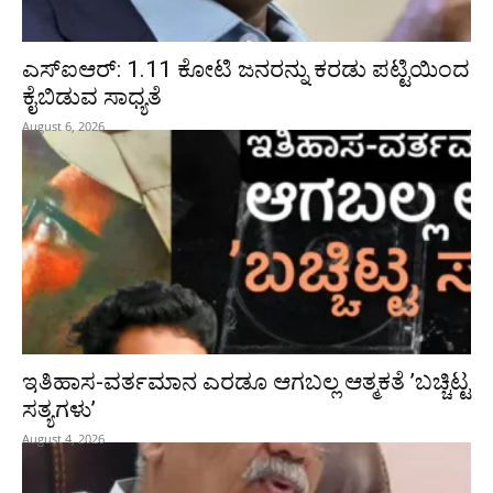
ಎಸ್‌ಐಆರ್‌: 1.11 ಕೋಟಿ ಜನರನ್ನು ಕರಡು ಪಟ್ಟಿಯಿಂದ
ಕೈಬಿಡುವ ಸಾಧ್ಯತೆ
August 6, 2026
ಇತಿಹಾಸ-ವರ್ತಮಾನ ಎರಡೂ ಆಗಬಲ್ಲ ಆತ್ಮಕತೆ ʼಬಚ್ಚಿಟ್ಟ
ಸತ್ಯಗಳುʼ
August 4, 2026