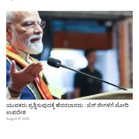
ಯುವಕರು ಪ್ರಶ್ನಿಸುವುದಕ್ಕೆ ಹೆದರಬಾರದು : ಜೆನ್‌ ಜೀಗಳಿಗೆ ಮೋದಿ
ಉಪದೇಶ
August 8, 2026