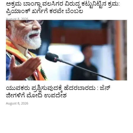
ಅಕ್ರಮ ಬಾಂಗ್ಲಾ ವಲಸಿಗರ ವಿರುದ್ಧ ಕಟ್ಟುನಿಟ್ಟಿನ ಕ್ರಮ:
ಪ್ರಿಯಾಂಕ್ ಖರ್ಗೆಗೆ ಕರವೇ ಬೆಂಬಲ
August 8, 2026
ಯುವಕರು ಪ್ರಶ್ನಿಸುವುದಕ್ಕೆ ಹೆದರಬಾರದು : ಜೆನ್‌
ಜೀಗಳಿಗೆ ಮೋದಿ ಉಪದೇಶ
August 8, 2026