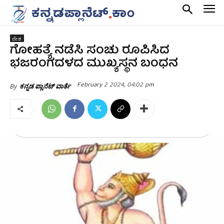
ದೇಶ
ಗೋಹತ್ಯೆ ನಡೆಸಿ ಸಂಚು ರೂಪಿಸಿದ
ಭಜರಂಗದಳದ ಮುಖ್ಯಸ್ಥನ ಬಂಧನ
February 2 2024, 04:02 pm
By
ಕನ್ನಡ ಪ್ಲಾನೆಟ್ ವಾರ್ತೆ