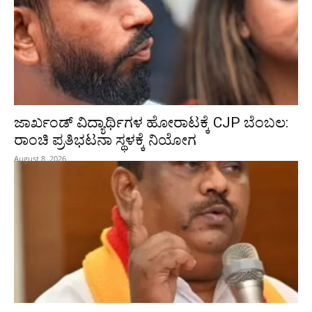
ಜಾರ್ಖಂಡ್‌ ವಿದ್ಯಾರ್ಥಿಗಳ ಹೋರಾಟಕ್ಕೆ CJP ಬೆಂಬಲ:
ರಾಂಚಿ ಪ್ರತಿಭಟನಾ ಸ್ಥಳಕ್ಕೆ ನಿಯೋಗ
August 8, 2026