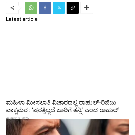
Latest article
ಮಹಿಳಾ ಮೀಸಲಾತಿ ವಿಚಾರದಲ್ಲಿ ರಾಹುಲ್‌-ರಿಜಿಜು
ವಾಕ್ಸಮರ : ‘ಷರತ್ತಿಲ್ಲದೆ ಜಾರಿಗೆ ತನ್ನಿ’ ಎಂದ ರಾಹುಲ್‌
August 8, 2026