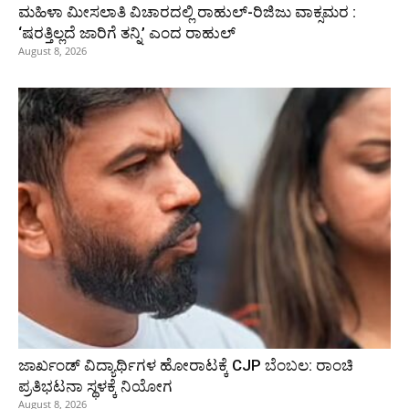
ಮಹಿಳಾ ಮೀಸಲಾತಿ ವಿಚಾರದಲ್ಲಿ ರಾಹುಲ್‌-ರಿಜಿಜು ವಾಕ್ಸಮರ :
‘ಷರತ್ತಿಲ್ಲದೆ ಜಾರಿಗೆ ತನ್ನಿ’ ಎಂದ ರಾಹುಲ್‌
August 8, 2026
ಜಾರ್ಖಂಡ್‌ ವಿದ್ಯಾರ್ಥಿಗಳ ಹೋರಾಟಕ್ಕೆ CJP ಬೆಂಬಲ: ರಾಂಚಿ
ಪ್ರತಿಭಟನಾ ಸ್ಥಳಕ್ಕೆ ನಿಯೋಗ
August 8, 2026