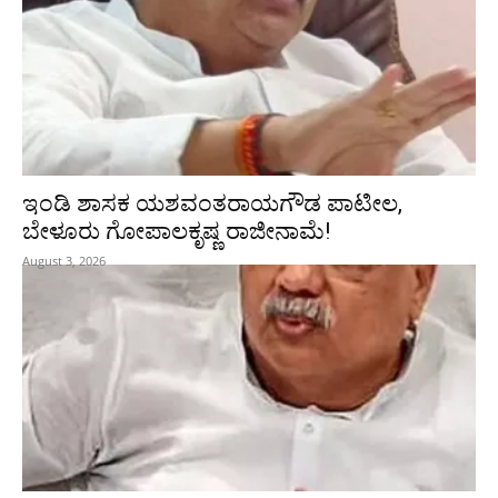
ಇಂಡಿ ಶಾಸಕ ಯಶವಂತರಾಯಗೌಡ ಪಾಟೀಲ,
ಬೇಳೂರು ಗೋಪಾಲಕೃಷ್ಣ ರಾಜೀನಾಮೆ!
August 3, 2026