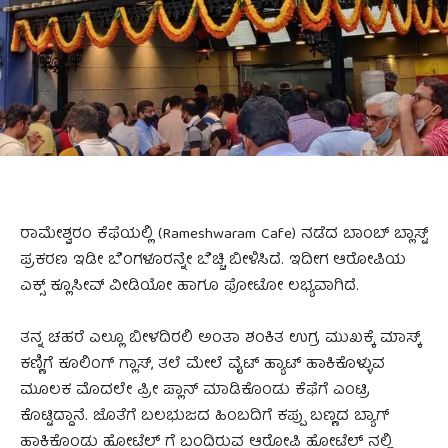
ರಾಮೇಶ್ವರಂ ಕೆಫೆಯಲ್ಲಿ (Rameshwaram Cafe) ನಡೆದ ಬಾಂಬ್‌ ಬ್ಲಾಸ್ಟ್‌
ಪ್ರಕರಣ ಇಡೀ ಬೆಂಗಳೂರನ್ನೇ ಬೆಚ್ಚಿ ಬೀಳಿಸಿದೆ. ಇದೀಗ ಆರೋಪಿಯ
ಎಕ್ಸ್‌ ಕ್ಲೂಸೀವ್‌ ವೀಡಿಯೋ ಹಾಗೂ ಫೋಟೋ ಲಭ್ಯವಾಗಿದೆ.
ತನ್ನ ಚಹರೆ ಎಲ್ಲೂ ಬೀಳದಿರಲಿ ಅಂತಾ ಶಂಕಿತ ಉಗ್ರ ಮುಖಕ್ಕೆ ಮಾಸ್ಕ್
ಕಣ್ಣಿಗೆ ಕೂಲಿಂಗ್ ಗ್ಲಾಸ್, ತಲೆ ಮೇಲೆ ವೈಟ್ ಹ್ಯಾಟ್ ಹಾಕಿಕೊಳ್ಳುವ
ಮೂಲಕ ಮೊದಲೇ ಪ್ರೀ ಪ್ಲಾನ್ ಮಾಡಿಕೊಂಡು ಕೆಫೆಗೆ ಎಂಟ್ರಿ
ಕೊಟ್ಟಿದ್ದಾನೆ. ಜೊತೆಗೆ ಬಲಭುಜದ ಹಿಂಬದಿಗೆ ಕಪ್ಪು ಬಣ್ಣದ ಬ್ಯಾಗ್
ಹಾಕಿಕೊಂಡು ಹೋಟೆಲ್ ಗೆ ಬಂದಿರುವ ಆರೋಪಿ ಹೋಟೆಲ್ ನಲ್ಲಿ