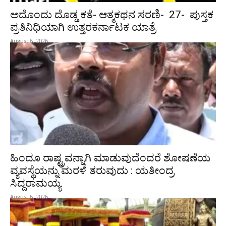
ಅದೊಂದು ದೊಡ್ಡ ಕತೆ- ಆತ್ಮಕಥನ ಸರಣಿ- 27- ಪುಸ್ತಕ
ಪ್ರತಿನಿಧಿಯಾಗಿ ಉತ್ತರಕರ್ನಾಟಕ ಯಾತ್ರೆ
August 6, 2026
ಹಿಂದೂ ರಾಷ್ಟ್ರವನ್ನಾಗಿ ಮಾಡುವುದೆಂದರೆ ಶೋಷಣೆಯ
ವ್ಯವಸ್ಥೆಯನ್ನು ಮರಳಿ ತರುವುದು : ಯತೀಂದ್ರ
ಸಿದ್ದರಾಮಯ್ಯ
August 6, 2026