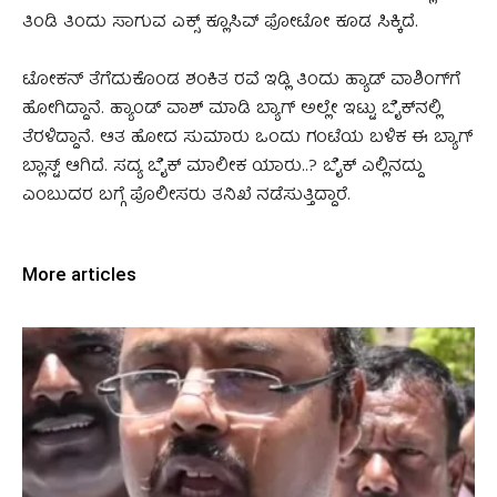
ತಿಂಡಿ ತಿಂದು ಸಾಗುವ ಎಕ್ಸ್ ಕ್ಲೂಸಿವ್ ಫೋಟೋ ಕೂಡ ಸಿಕ್ಕಿದೆ.
ಟೋಕನ್ ತೆಗೆದುಕೊಂಡ ಶಂಕಿತ ರವೆ ಇಡ್ಲಿ ತಿಂದು ಹ್ಯಾಡ್ ವಾಶಿಂಗ್‌ಗೆ
ಹೋಗಿದ್ದಾನೆ. ಹ್ಯಾಂಡ್ ವಾಶ್ ಮಾಡಿ ಬ್ಯಾಗ್ ಅಲ್ಲೇ ಇಟ್ಟು ಬೈಕ್‌ನಲ್ಲಿ
ತೆರಳಿದ್ದಾನೆ. ಆತ ಹೋದ ಸುಮಾರು ಒಂದು ಗಂಟೆಯ ಬಳಿಕ ಈ ಬ್ಯಾಗ್‌
ಬ್ಲಾಸ್ಟ್‌ ಆಗಿದೆ. ಸದ್ಯ ಬೈಕ್ ಮಾಲೀಕ ಯಾರು..? ಬೈಕ್ ಎಲ್ಲಿನದ್ದು
ಎಂಬುದರ ಬಗ್ಗೆ ಪೊಲೀಸರು ತನಿಖೆ ನಡೆಸುತ್ತಿದ್ದಾರೆ.
More articles