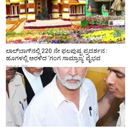
ಲಾಲ್‍ಬಾಗ್‍ನಲ್ಲಿ 220 ನೇ ಫಲಪುಷ್ಪ ಪ್ರದರ್ಶನ :
ಹೂಗಳಲ್ಲಿ ಅರಳಿದ ‘ಗಂಗ ಸಾಮ್ರಾಜ್ಯ’ ವೈಭವ
August 6, 2026