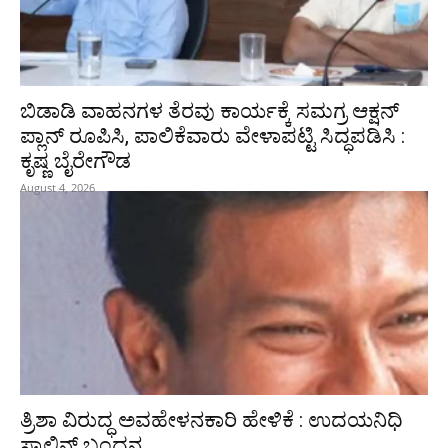
ಬಿಡಾಡಿ ವಾಹನಗಳ ತೆರವು ಕಾರ್ಯಕ್ಕೆ ಸಮಗ್ರ ಆಕ್ಷನ್
ಪ್ಲಾನ್ ರೂಪಿಸಿ, ಪಾಲಿಕೆವಾರು ವೇಳಾಪಟ್ಟಿ ಸಿದ್ಧಪಡಿಸಿ :
ಕೃಷ್ಣ ಬೈರೇಗೌಡ
August 4, 2026
ತ್ರಿಶಾ ವಿರುದ್ಧ ಅವಹೇಳನಕಾರಿ ಹೇಳಿಕೆ : ಉದಯನಿಧಿ
ಸ್ಟಾಲಿನ್‌ ಬಂಧನ