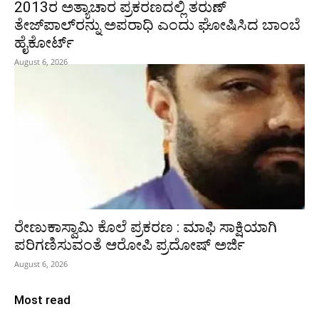
2013ರ ಅತ್ಯಾಚಾರ ಪ್ರಕರಣದಲ್ಲಿ ತರುಣ್
ತೇಜ್‌ಪಾಲ್‌ರನ್ನು ಅಪರಾಧಿ ಎಂದು ಘೋಷಿಸಿದ ಬಾಂಬೆ
ಹೈಕೋರ್ಟ್
August 6, 2026
ರೇಣುಕಾಸ್ವಾಮಿ ಕೊಲೆ ಪ್ರಕರಣ : ಮಾಫಿ ಸಾಕ್ಷಿಯಾಗಿ
ಪರಿಗಣಿಸುವಂತೆ ಆರೋಪಿ ಪ್ರದೋಷ್‌ ಅರ್ಜಿ
August 6, 2026
Most read