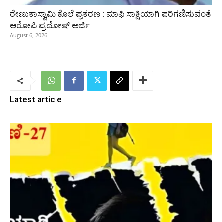
ರೇಣುಕಾಸ್ವಾಮಿ ಕೊಲೆ ಪ್ರಕರಣ : ಮಾಫಿ ಸಾಕ್ಷಿಯಾಗಿ ಪರಿಗಣಿಸುವಂತೆ
ಆರೋಪಿ ಪ್ರದೋಷ್‌ ಅರ್ಜಿ
August 6, 2026
Latest article