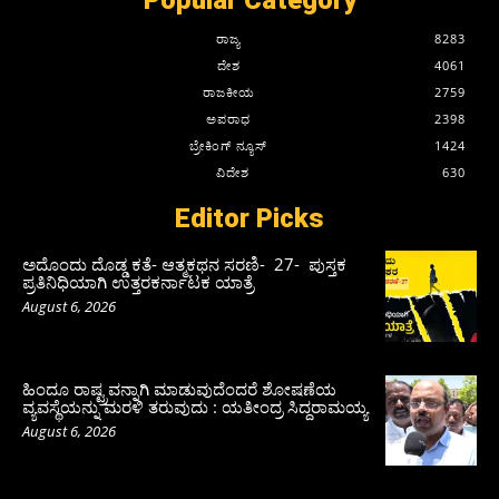
Popular Category
ರಾಜ್ಯ
8283
ದೇಶ
4061
ರಾಜಕೀಯ
2759
ಅಪರಾಧ
2398
ಬ್ರೇಕಿಂಗ್ ನ್ಯೂಸ್
1424
ವಿದೇಶ
630
Editor Picks
ಅದೊಂದು ದೊಡ್ಡ ಕತೆ- ಆತ್ಮಕಥನ ಸರಣಿ- 27- ಪುಸ್ತಕ
ಪ್ರತಿನಿಧಿಯಾಗಿ ಉತ್ತರಕರ್ನಾಟಕ ಯಾತ್ರೆ
August 6, 2026
ಹಿಂದೂ ರಾಷ್ಟ್ರವನ್ನಾಗಿ ಮಾಡುವುದೆಂದರೆ ಶೋಷಣೆಯ
ವ್ಯವಸ್ಥೆಯನ್ನು ಮರಳಿ ತರುವುದು : ಯತೀಂದ್ರ ಸಿದ್ದರಾಮಯ್ಯ
August 6, 2026