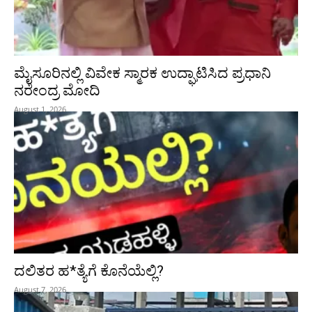
ಮೈಸೂರಿನಲ್ಲಿ ವಿವೇಕ ಸ್ಮಾರಕ ಉದ್ಘಾಟಿಸಿದ ಪ್ರಧಾನಿ
ನರೇಂದ್ರ ಮೋದಿ
August 1, 2026
ದಲಿತರ ಹ*ತ್ಯೆಗೆ ಕೊನೆಯೆಲ್ಲಿ?
August 7, 2026