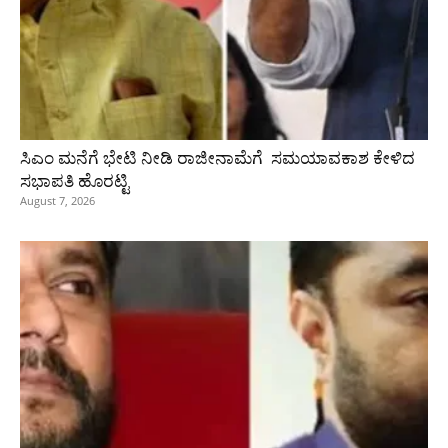
ಸಿಎಂ ಮನೆಗೆ ಭೇಟಿ ನೀಡಿ ರಾಜೀನಾಮೆಗೆ ಸಮಯಾವಕಾಶ ಕೇಳಿದ
ಸಭಾಪತಿ ಹೊರಟ್ಟಿ
August 7, 2026