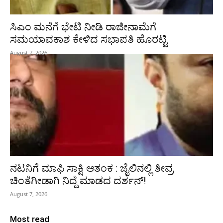
ಸಿಎಂ ಮನೆಗೆ ಭೇಟಿ ನೀಡಿ ರಾಜೀನಾಮೆಗೆ
ಸಮಯಾವಕಾಶ ಕೇಳಿದ ಸಭಾಪತಿ ಹೊರಟ್ಟಿ
August 7, 2026
ನಟನಿಗೆ ಮಾಫಿ ಸಾಕ್ಷಿ ಆತಂಕ : ಜೈಲಿನಲ್ಲಿ ತೀವ್ರ
ಚಿಂತೆಗೀಡಾಗಿ ನಿದ್ದೆ ಮಾಡದ ದರ್ಶನ್!
August 7, 2026
Most read