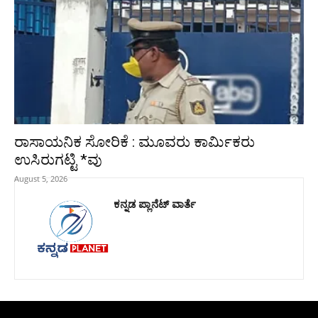
ರಾಸಾಯನಿಕ ಸೋರಿಕೆ : ಮೂವರು ಕಾರ್ಮಿಕರು
ಉಸಿರುಗಟ್ಟಿ *ವು
August 5, 2026
ಕನ್ನಡ ಪ್ಲಾನೆಟ್ ವಾರ್ತೆ