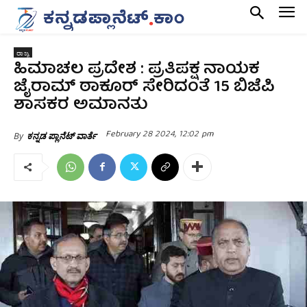
ರಾಜ್ಯ
ಹಿಮಾಚಲ ಪ್ರದೇಶ : ಪ್ರತಿಪಕ್ಷ ನಾಯಕ
ಜೈರಾಮ್ ಠಾಕೂರ್ ಸೇರಿದಂತೆ 15 ಬಿಜೆಪಿ
ಶಾಸಕರ ಅಮಾನತು
February 28 2024, 12:02 pm
By
ಕನ್ನಡ ಪ್ಲಾನೆಟ್ ವಾರ್ತೆ