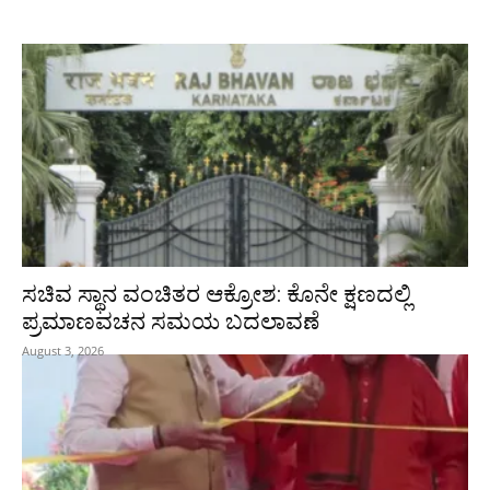
ಸಚಿವ ಸ್ಥಾನ ವಂಚಿತರ ಆಕ್ರೋಶ: ಕೊನೇ ಕ್ಷಣದಲ್ಲಿ
ಪ್ರಮಾಣವಚನ ಸಮಯ ಬದಲಾವಣೆ
August 3, 2026