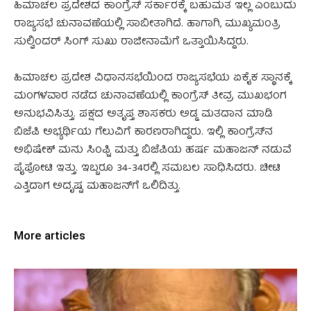
ಹಿಮಾಚಲ ಪ್ರದೇಶದ ಕಾಂಗ್ರೆಸ್ ಸರ್ಕಾರಕ್ಕೆ ಬಹುಮತ ಇಲ್ಲ ಎಂಬುದು
ರಾಜ್ಯಸಭೆ ಚುನಾವಣೆಯಲ್ಲಿ ಸಾಬೀತಾಗಿದೆ. ಹಾಗಾಗಿ, ಮುಖ್ಯಮಂತ್ರಿ
ಸುಲ್ವಿಂದರ್ ಸಿಂಗ್‌ ಸುಖು ರಾಜೀನಾಮೆಗೆ ಒತ್ತಾಯಿಸಿದ್ದರು.
ಹಿಮಾಚಲ ಪ್ರದೇಶ ವಿಧಾನಸಭೆಯಿಂದ ರಾಜ್ಯಸಭೆಯ ಏಕೈಕ ಸ್ಥಾನಕ್ಕೆ
ಮಂಗಳವಾರ ನಡೆದ ಚುನಾವಣೆಯಲ್ಲಿ ಕಾಂಗ್ರೆಸ್ ತೀವ್ರ ಮುಖಭಂಗ
ಅನುಭವಿಸಿತ್ತು. ಪಕ್ಷದ ಅತೃಪ್ತ ಶಾಸಕರು ಅಡ್ಡ ಮತದಾನ ಮಾಡಿ
ಬಿಜೆಪಿ ಅಭ್ಯರ್ಥಿಯ ಗೆಲುವಿಗೆ ಕಾರಣರಾಗಿದ್ದರು. ಇಲ್ಲಿ ಕಾಂಗ್ರೆಸ್‌ನ
ಅಭಿಷೇಕ್ ಮನು ಸಿಂಫ್ಟಿ ಮತ್ತು ಬಿಜೆಪಿಯ ಹರ್ಷ ಮಹಾಜನ್ ನಡುವೆ
ಪೈಪೋಟಿ ಇತ್ತು. ಇಬ್ಬರೂ 34-34ರಲ್ಲಿ ಸಮಬಲ ಸಾಧಿಸಿದರು. ಚೀಟಿ
ಎತ್ತಿದಾಗ ಅದೃಷ್ಟ ಮಹಾಜನ್‌ಗೆ ಒಲಿದಿತ್ತು.
More articles