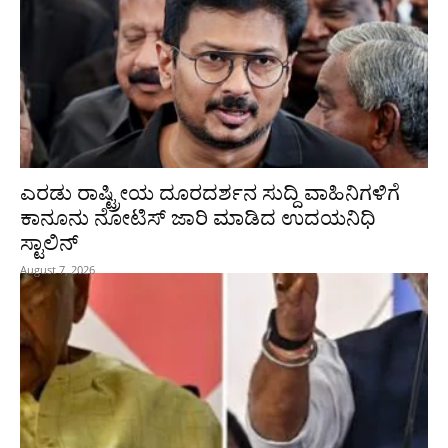
ಎರಡು ರಾಷ್ಟ್ರೀಯ ದೂರದರ್ಶನ ಸುದ್ದಿ ವಾಹಿನಿಗಳಿಗೆ
ಕಾನೂನು ನೋಟಿಸ್ ಜಾರಿ ಮಾಡಿದ ಉದಯನಿಧಿ
ಸ್ಟಾಲಿನ್
August 7, 2026