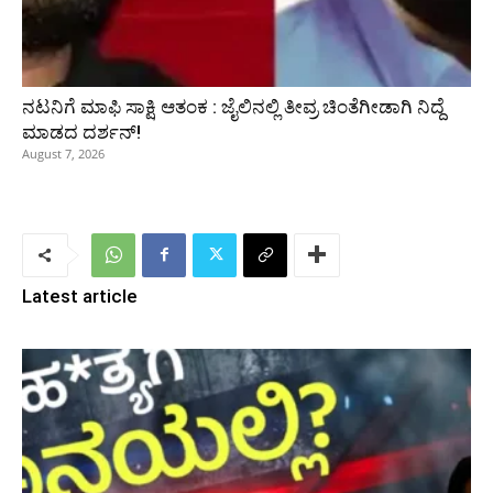
ನಟನಿಗೆ ಮಾಫಿ ಸಾಕ್ಷಿ ಆತಂಕ : ಜೈಲಿನಲ್ಲಿ ತೀವ್ರ ಚಿಂತೆಗೀಡಾಗಿ ನಿದ್ದೆ
ಮಾಡದ ದರ್ಶನ್!
August 7, 2026
Latest article