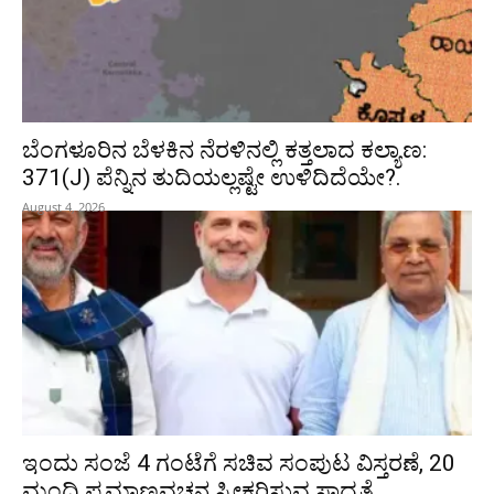
ಬೆಂಗಳೂರಿನ ಬೆಳಕಿನ ನೆರಳಿನಲ್ಲಿ ಕತ್ತಲಾದ ಕಲ್ಯಾಣ:
371(J) ಪೆನ್ನಿನ ತುದಿಯಲ್ಲಷ್ಟೇ ಉಳಿದಿದೆಯೇ?.
August 4, 2026
ಇಂದು ಸಂಜೆ 4 ಗಂಟೆಗೆ ಸಚಿವ ಸಂಪುಟ ವಿಸ್ತರಣೆ, 20
ಮಂದಿ ಪ್ರಮಾಣವಚನ ಸ್ವೀಕರಿಸುವ ಸಾಧ್ಯತೆ