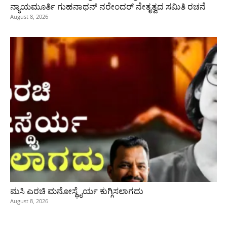
ನ್ಯಾಯಮೂರ್ತಿ ಗುಹನಾಥನ್ ನರೇಂದರ್ ನೇತೃತ್ವದ ಸಮಿತಿ ರಚನೆ
August 8, 2026
ಮಸಿ ಎರಚಿ ಮನೋಸ್ಥೈರ್ಯ ಕುಗ್ಗಿಸಲಾಗದು
August 8, 2026