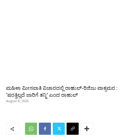
ಮಹಿಳಾ ಮೀಸಲಾತಿ ವಿಚಾರದಲ್ಲಿ ರಾಹುಲ್‌-ರಿಜಿಜು ವಾಕ್ಸಮರ :
‘ಷರತ್ತಿಲ್ಲದೆ ಜಾರಿಗೆ ತನ್ನಿ’ ಎಂದ ರಾಹುಲ್‌
August 8, 2026