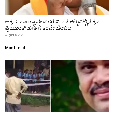
ಅಕ್ರಮ ಬಾಂಗ್ಲಾ ವಲಸಿಗರ ವಿರುದ್ಧ ಕಟ್ಟುನಿಟ್ಟಿನ ಕ್ರಮ:
ಪ್ರಿಯಾಂಕ್ ಖರ್ಗೆಗೆ ಕರವೇ ಬೆಂಬಲ
August 8, 2026
Most read