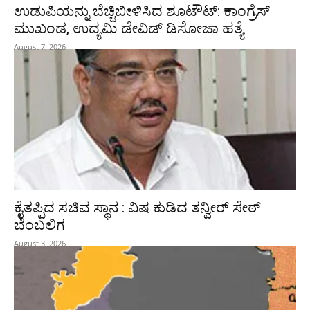
ಉಡುಪಿಯನ್ನು ಬೆಚ್ಚಿಬೀಳಿಸಿದ ಶೂಟೌಟ್‌: ಕಾಂಗ್ರೆಸ್‌
ಮುಖಂಡ, ಉದ್ಯಮಿ ಡೇವಿಡ್ ಡಿಸೋಜಾ ಹತ್ಯೆ
August 7, 2026
ಕೈತಪ್ಪಿದ ಸಚಿವ ಸ್ಥಾನ : ವಿಷ ಕುಡಿದ ತನ್ವೀರ್‌ ಸೇಠ್‌
ಬೆಂಬಲಿಗ
August 3, 2026