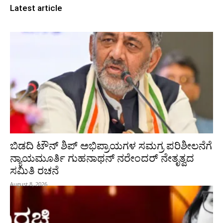
Latest article
ಬಿಡದಿ ಟೌನ್ ಶಿಪ್ ಅಭಿಪ್ರಾಯಗಳ ಸಮಗ್ರ ಪರಿಶೀಲನೆಗೆ
ನ್ಯಾಯಮೂರ್ತಿ ಗುಹನಾಥನ್ ನರೇಂದರ್ ನೇತೃತ್ವದ
ಸಮಿತಿ ರಚನೆ
August 8, 2026