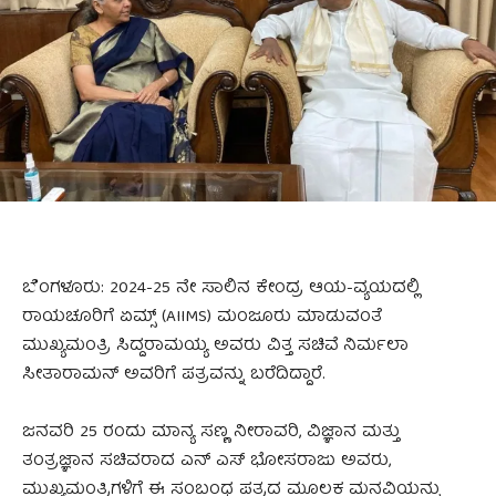
ಬೆಂಗಳೂರು: 2024-25 ನೇ ಸಾಲಿನ ಕೇಂದ್ರ ಆಯ-ವ್ಯಯದಲ್ಲಿ
ರಾಯಚೂರಿಗೆ ಏಮ್ಸ್ (AIIMS) ಮಂಜೂರು ಮಾಡುವಂತೆ
ಮುಖ್ಯಮಂತ್ರಿ ಸಿದ್ದರಾಮಯ್ಯ ಅವರು ವಿತ್ತ ಸಚಿವೆ ನಿರ್ಮಲಾ
ಸೀತಾರಾಮನ್ ಅವರಿಗೆ ಪತ್ರವನ್ನು ಬರೆದಿದ್ದಾರೆ.
ಜನವರಿ 25 ರಂದು ಮಾನ್ಯ ಸಣ್ಣ ನೀರಾವರಿ, ವಿಜ್ಞಾನ ಮತ್ತು
ತಂತ್ರಜ್ಞಾನ ಸಚಿವರಾದ ಎನ್ ಎಸ್ ಭೋಸರಾಜು ಅವರು,
ಮುಖ್ಯಮಂತ್ರಿಗಳಿಗೆ ಈ ಸಂಬಂಧ ಪತ್ರದ ಮೂಲಕ ಮನವಿಯನ್ನು