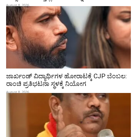
August 8, 2026
ಜಾರ್ಖಂಡ್‌ ವಿದ್ಯಾರ್ಥಿಗಳ ಹೋರಾಟಕ್ಕೆ CJP ಬೆಂಬಲ:
ರಾಂಚಿ ಪ್ರತಿಭಟನಾ ಸ್ಥಳಕ್ಕೆ ನಿಯೋಗ
August 8, 2026