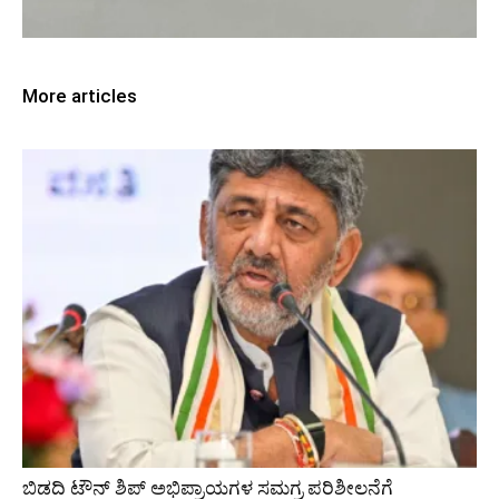
More articles
ಬಿಡದಿ ಟೌನ್ ಶಿಪ್ ಅಭಿಪ್ರಾಯಗಳ ಸಮಗ್ರ ಪರಿಶೀಲನೆಗೆ