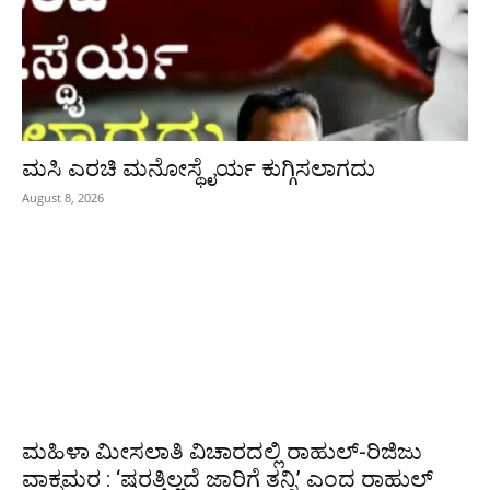
ಮಸಿ ಎರಚಿ ಮನೋಸ್ಥೈರ್ಯ ಕುಗ್ಗಿಸಲಾಗದು
August 8, 2026
ಮಹಿಳಾ ಮೀಸಲಾತಿ ವಿಚಾರದಲ್ಲಿ ರಾಹುಲ್‌-ರಿಜಿಜು
ವಾಕ್ಸಮರ : ‘ಷರತ್ತಿಲ್ಲದೆ ಜಾರಿಗೆ ತನ್ನಿ’ ಎಂದ ರಾಹುಲ್‌