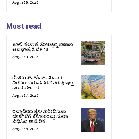
August 8, 2026
Most read
ಕೂಲಿ ಕೆಲಸಕ್ಕೆ ತೆರಳುತ್ತಿದ್ದ ವಾಹನ
ಅಪಘಾತ, ಓರ್ವ *ತ
August 3, 2026
ಬಿಡದಿ ಟೌನ್‌ಶಿಪ್‌: ಪರಿಹಾರ
ನಿಗದಿಯಾಗುವವರೆಗೆ ತೆರವು ಇಲ್ಲ
ಎಂದ ಸರ್ಕಾರ
August 7, 2026
ರಷ್ಯಾದಿಂದ ತೈಲ ಖರೀದಿಸುವ
ದೇಶಗಳಿಗೆ ಶೇ.100ರಷ್ಟು ಸುಂಕ
ವಿಧಿಸಿದ ಅಮೆರಿಕ
August 8, 2026