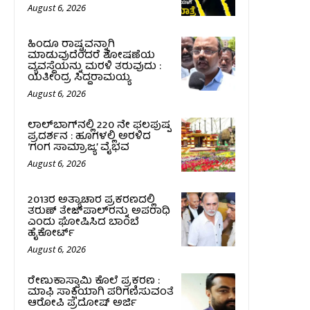
August 6, 2026
ಹಿಂದೂ ರಾಷ್ಟ್ರವನ್ನಾಗಿ
ಮಾಡುವುದೆಂದರೆ ಶೋಷಣೆಯ
ವ್ಯವಸ್ಥೆಯನ್ನು ಮರಳಿ ತರುವುದು :
ಯತೀಂದ್ರ ಸಿದ್ದರಾಮಯ್ಯ
August 6, 2026
ಲಾಲ್‍ಬಾಗ್‍ನಲ್ಲಿ 220 ನೇ ಫಲಪುಷ್ಪ
ಪ್ರದರ್ಶನ : ಹೂಗಳಲ್ಲಿ ಅರಳಿದ
‘ಗಂಗ ಸಾಮ್ರಾಜ್ಯ’ ವೈಭವ
August 6, 2026
2013ರ ಅತ್ಯಾಚಾರ ಪ್ರಕರಣದಲ್ಲಿ
ತರುಣ್ ತೇಜ್‌ಪಾಲ್‌ರನ್ನು ಅಪರಾಧಿ
ಎಂದು ಘೋಷಿಸಿದ ಬಾಂಬೆ
ಹೈಕೋರ್ಟ್
August 6, 2026
ರೇಣುಕಾಸ್ವಾಮಿ ಕೊಲೆ ಪ್ರಕರಣ :
ಮಾಫಿ ಸಾಕ್ಷಿಯಾಗಿ ಪರಿಗಣಿಸುವಂತೆ
ಆರೋಪಿ ಪ್ರದೋಷ್‌ ಅರ್ಜಿ