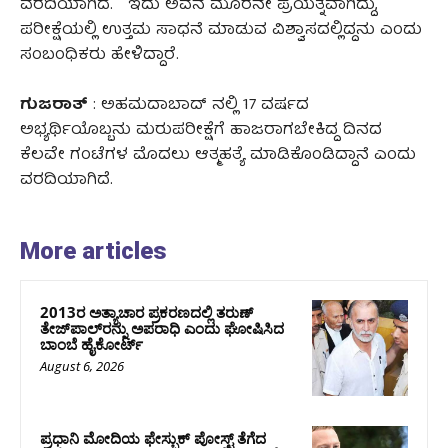
ವರದಿಯಾಗಿದೆ. ಇದು ಅವನ ಮೂರನೇ ಪ್ರಯತ್ನವಾಗಿದ್ದು,
ಪರೀಕ್ಷೆಯಲ್ಲಿ ಉತ್ತಮ ಸಾಧನೆ ಮಾಡುವ ವಿಶ್ವಾಸದಲ್ಲಿದ್ದನು ಎಂದು
ಸಂಬಂಧಿಕರು ಹೇಳಿದ್ದಾರೆ.
ಗುಜರಾತ್
: ಅಹಮದಾಬಾದ್‌ ನಲ್ಲಿ 17 ವರ್ಷದ
ಅಭ್ಯರ್ಥಿಯೊಬ್ಬನು ಮರುಪರೀಕ್ಷೆಗೆ ಹಾಜರಾಗಬೇಕಿದ್ದ ದಿನದ
ಕೆಲವೇ ಗಂಟೆಗಳ ಮೊದಲು ಆತ್ಮಹತ್ಯೆ ಮಾಡಿಕೊಂಡಿದ್ದಾನೆ ಎಂದು
ವರದಿಯಾಗಿದೆ.
More articles
2013ರ ಅತ್ಯಾಚಾರ ಪ್ರಕರಣದಲ್ಲಿ ತರುಣ್
ತೇಜ್‌ಪಾಲ್‌ರನ್ನು ಅಪರಾಧಿ ಎಂದು ಘೋಷಿಸಿದ
ಬಾಂಬೆ ಹೈಕೋರ್ಟ್
August 6, 2026
ಪ್ರಧಾನಿ ಮೋದಿಯ ಫೇಸ್ಬುಕ್‌ ಪೋಸ್ಟ್‌ ತೆಗೆದ