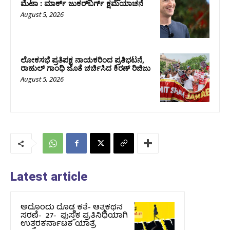
ಮೆಟಾ : ಮಾರ್ಕ್ ಜುಕರ್‌ಬರ್ಗ್ ಕ್ಷಮೆಯಾಚನೆ
August 5, 2026
ಲೋಕಸಭೆ ಪ್ರತಿಪಕ್ಷ ನಾಯಕರಿಂದ ಪ್ರತಿಭಟನೆ,
ರಾಹುಲ್‌ ಗಾಂಧಿ ಜೊತೆ ಚರ್ಚಿಸಿದ ಕಿರಣ್‌ ರಿಜಿಜು
August 5, 2026
Latest article
ಅದೊಂದು ದೊಡ್ಡ ಕತೆ- ಆತ್ಮಕಥನ
ಸರಣಿ- 27- ಪುಸ್ತಕ ಪ್ರತಿನಿಧಿಯಾಗಿ
ಉತ್ತರಕರ್ನಾಟಕ ಯಾತ್ರೆ