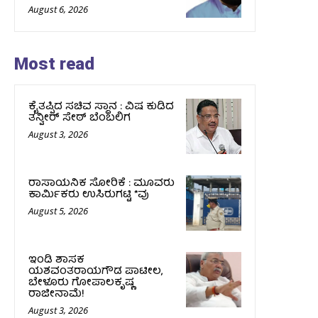
August 6, 2026
Most read
ಕೈತಪ್ಪಿದ ಸಚಿವ ಸ್ಥಾನ : ವಿಷ ಕುಡಿದ
ತನ್ವೀರ್‌ ಸೇಠ್‌ ಬೆಂಬಲಿಗ
August 3, 2026
ರಾಸಾಯನಿಕ ಸೋರಿಕೆ : ಮೂವರು
ಕಾರ್ಮಿಕರು ಉಸಿರುಗಟ್ಟಿ *ವು
August 5, 2026
ಇಂಡಿ ಶಾಸಕ
ಯಶವಂತರಾಯಗೌಡ ಪಾಟೀಲ,
ಬೇಳೂರು ಗೋಪಾಲಕೃಷ್ಣ
ರಾಜೀನಾಮೆ!
August 3, 2026