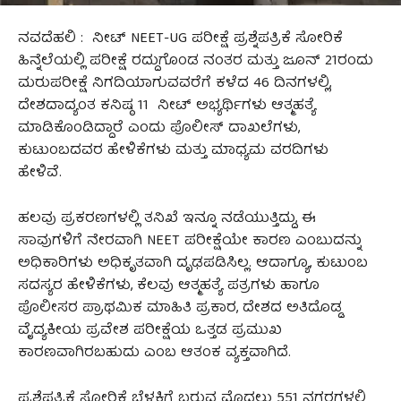
ನವದೆಹಲಿ : ನೀಟ್‌ NEET-UG ಪರೀಕ್ಷೆ ಪ್ರಶ್ನೆಪತ್ರಿಕೆ ಸೋರಿಕೆ
ಹಿನ್ನೆಲೆಯಲ್ಲಿ ಪರೀಕ್ಷೆ ರದ್ದುಗೊಂಡ ನಂತರ ಮತ್ತು ಜೂನ್ 21ರಂದು
ಮರುಪರೀಕ್ಷೆ ನಿಗದಿಯಾಗುವವರೆಗೆ ಕಳೆದ 46 ದಿನಗಳಲ್ಲಿ,
ದೇಶದಾದ್ಯಂತ ಕನಿಷ್ಠ 11 ನೀಟ್‌ ಅಭ್ಯರ್ಥಿಗಳು ಆತ್ಮಹತ್ಯೆ
ಮಾಡಿಕೊಂಡಿದ್ದಾರೆ ಎಂದು ಪೊಲೀಸ್ ದಾಖಲೆಗಳು,
ಕುಟುಂಬದವರ ಹೇಳಿಕೆಗಳು ಮತ್ತು ಮಾಧ್ಯಮ ವರದಿಗಳು
ಹೇಳಿವೆ.
ಹಲವು ಪ್ರಕರಣಗಳಲ್ಲಿ ತನಿಖೆ ಇನ್ನೂ ನಡೆಯುತ್ತಿದ್ದು, ಈ
ಸಾವುಗಳಿಗೆ ನೇರವಾಗಿ NEET ಪರೀಕ್ಷೆಯೇ ಕಾರಣ ಎಂಬುದನ್ನು
ಅಧಿಕಾರಿಗಳು ಅಧಿಕೃತವಾಗಿ ದೃಢಪಡಿಸಿಲ್ಲ. ಆದಾಗ್ಯೂ, ಕುಟುಂಬ
ಸದಸ್ಯರ ಹೇಳಿಕೆಗಳು, ಕೆಲವು ಆತ್ಮಹತ್ಯೆ ಪತ್ರಗಳು ಹಾಗೂ
ಪೊಲೀಸರ ಪ್ರಾಥಮಿಕ ಮಾಹಿತಿ ಪ್ರಕಾರ, ದೇಶದ ಅತಿದೊಡ್ಡ
ವೈದ್ಯಕೀಯ ಪ್ರವೇಶ ಪರೀಕ್ಷೆಯ ಒತ್ತಡ ಪ್ರಮುಖ
ಕಾರಣವಾಗಿರಬಹುದು ಎಂಬ ಆತಂಕ ವ್ಯಕ್ತವಾಗಿದೆ.
ಪ್ರಶ್ನೆಪತ್ರಿಕೆ ಸೋರಿಕೆ ಬೆಳಕಿಗೆ ಬರುವ ಮೊದಲು 551 ನಗರಗಳಲ್ಲಿ