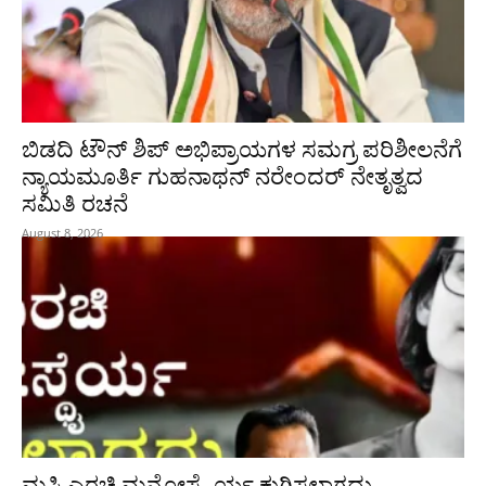
ಬಿಡದಿ ಟೌನ್ ಶಿಪ್ ಅಭಿಪ್ರಾಯಗಳ ಸಮಗ್ರ ಪರಿಶೀಲನೆಗೆ
ನ್ಯಾಯಮೂರ್ತಿ ಗುಹನಾಥನ್ ನರೇಂದರ್ ನೇತೃತ್ವದ
ಸಮಿತಿ ರಚನೆ
August 8, 2026
ಮಸಿ ಎರಚಿ ಮನೋಸ್ಥೈರ್ಯ ಕುಗ್ಗಿಸಲಾಗದು