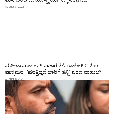
August 8, 2026
ಮಹಿಳಾ ಮೀಸಲಾತಿ ವಿಚಾರದಲ್ಲಿ ರಾಹುಲ್‌-ರಿಜಿಜು
ವಾಕ್ಸಮರ : ‘ಷರತ್ತಿಲ್ಲದೆ ಜಾರಿಗೆ ತನ್ನಿ’ ಎಂದ ರಾಹುಲ್‌
August 8, 2026