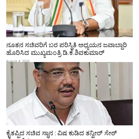
ನೂತನ ಸಚಿವರಿಗೆ ಬರ ಪರಿಸ್ಥಿತಿ ಅಧ್ಯಯನ ಜವಾಬ್ದಾರಿ
ಹೊರಿಸಿದ ಮುಖ್ಯಮಂತ್ರಿ ಡಿ.ಕೆ.ಶಿವಕುಮಾರ್
August 4, 2026
ಕೈತಪ್ಪಿದ ಸಚಿವ ಸ್ಥಾನ : ವಿಷ ಕುಡಿದ ತನ್ವೀರ್‌ ಸೇಠ್‌