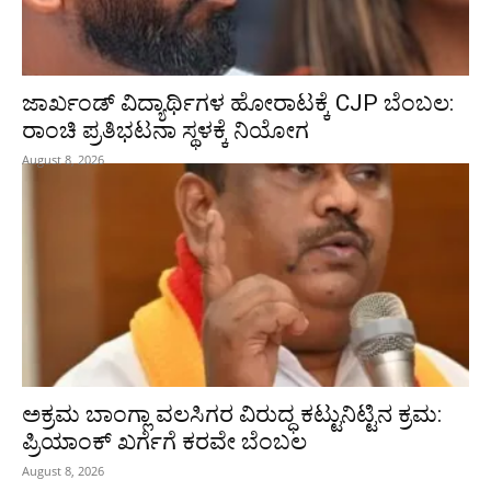
ಜಾರ್ಖಂಡ್‌ ವಿದ್ಯಾರ್ಥಿಗಳ ಹೋರಾಟಕ್ಕೆ CJP ಬೆಂಬಲ:
ರಾಂಚಿ ಪ್ರತಿಭಟನಾ ಸ್ಥಳಕ್ಕೆ ನಿಯೋಗ
August 8, 2026
ಅಕ್ರಮ ಬಾಂಗ್ಲಾ ವಲಸಿಗರ ವಿರುದ್ಧ ಕಟ್ಟುನಿಟ್ಟಿನ ಕ್ರಮ:
ಪ್ರಿಯಾಂಕ್ ಖರ್ಗೆಗೆ ಕರವೇ ಬೆಂಬಲ
August 8, 2026