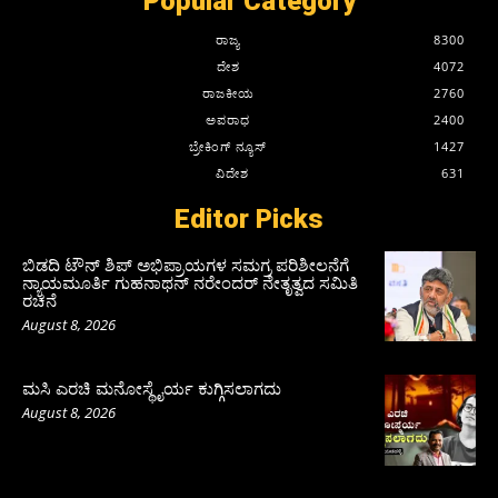
Popular Category
ರಾಜ್ಯ
8300
ದೇಶ
4072
ರಾಜಕೀಯ
2760
ಅಪರಾಧ
2400
ಬ್ರೇಕಿಂಗ್ ನ್ಯೂಸ್
1427
ವಿದೇಶ
631
Editor Picks
ಬಿಡದಿ ಟೌನ್ ಶಿಪ್ ಅಭಿಪ್ರಾಯಗಳ ಸಮಗ್ರ ಪರಿಶೀಲನೆಗೆ
ನ್ಯಾಯಮೂರ್ತಿ ಗುಹನಾಥನ್ ನರೇಂದರ್ ನೇತೃತ್ವದ ಸಮಿತಿ
ರಚನೆ
August 8, 2026
ಮಸಿ ಎರಚಿ ಮನೋಸ್ಥೈರ್ಯ ಕುಗ್ಗಿಸಲಾಗದು
August 8, 2026