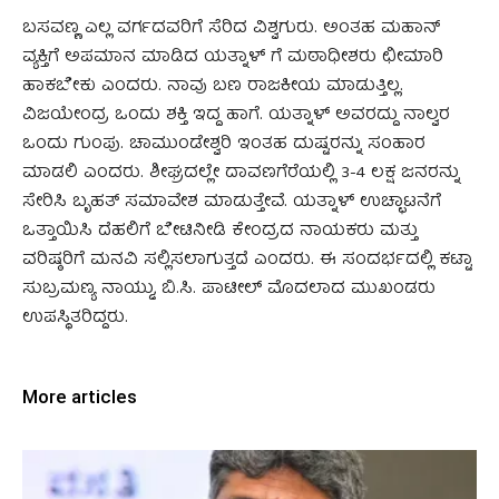
ಬಸವಣ್ಣ ಎಲ್ಲ ವರ್ಗದವರಿಗೆ ಸೆರಿದ ವಿಶ್ವಗುರು. ಅಂತಹ ಮಹಾನ್
ವ್ಯಕ್ತಿಗೆ ಅಪಮಾನ ಮಾಡಿದ ಯತ್ನಾಳ್ ಗೆ ಮಠಾಧೀಶರು ಛೀಮಾರಿ
ಹಾಕಬೇಕು ಎಂದರು. ನಾವು ಬಣ ರಾಜಕೀಯ ಮಾಡುತ್ತಿಲ್ಲ.
ವಿಜಯೇಂದ್ರ ಒಂದು ಶಕ್ತಿ ಇದ್ದ ಹಾಗೆ. ಯತ್ನಾಳ್ ಅವರದ್ದು ನಾಲ್ವರ
ಒಂದು ಗುಂಪು. ಚಾಮುಂಡೇಶ್ವರಿ ಇಂತಹ ದುಷ್ಟರನ್ನು ಸಂಹಾರ
ಮಾಡಲಿ ಎಂದರು. ಶೀಘ್ರದಲ್ಲೇ ದಾವಣಗೆರೆಯಲ್ಲಿ 3-4 ಲಕ್ಷ ಜನರನ್ನು
ಸೇರಿಸಿ ಬೃಹತ್ ಸಮಾವೇಶ ಮಾಡುತ್ತೇವೆ. ಯತ್ನಾಳ್ ಉಚ್ಛಾಟನೆಗೆ
ಒತ್ತಾಯಿಸಿ ದೆಹಲಿಗೆ ಬೇಟಿನೀಡಿ ಕೇಂದ್ರದ ನಾಯಕರು ಮತ್ತು
ವರಿಷ್ಠರಿಗೆ ಮನವಿ ಸಲ್ಲಿಸಲಾಗುತ್ತದೆ ಎಂದರು. ಈ ಸಂದರ್ಭದಲ್ಲಿ ಕಟ್ಟಾ
ಸುಬ್ರಮಣ್ಯ ನಾಯ್ಡು, ಬಿ.ಸಿ. ಪಾಟೀಲ್ ಮೊದಲಾದ ಮುಖಂಡರು
ಉಪಸ್ಥಿತರಿದ್ದರು.
More articles