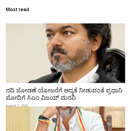
Most read
ನದಿ ಜೋಡಣೆ ಯೋಜನೆಗೆ ಆದ್ಯತೆ ನೀಡುವಂತೆ ಪ್ರಧಾನಿ
ಮೋದಿಗೆ ಸಿಎಂ ವಿಜಯ್‌ ಮನವಿ
August 7, 2026