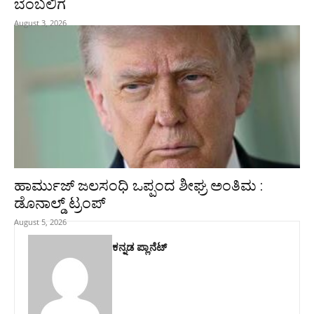
ಬೆಂಬಲಿಗ
August 3, 2026
ಹಾರ್ಮುಜ್‌ ಜಲಸಂಧಿ ಒಪ್ಪಂದ ಶೀಘ್ರ ಅಂತಿಮ :
ಡೊನಾಲ್ಡ್‌ ಟ್ರಂಪ್‌
August 5, 2026
ಕನ್ನಡ ಪ್ಲಾನೆಟ್