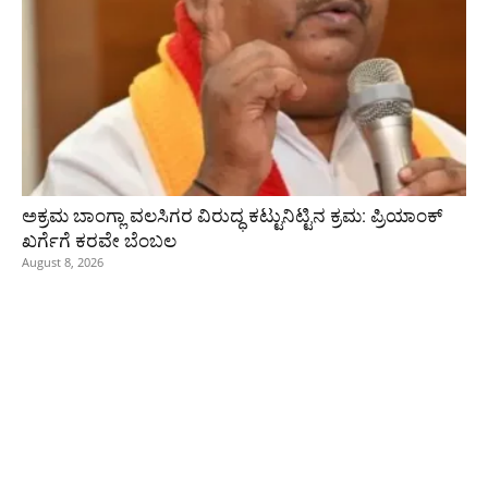
ಅಕ್ರಮ ಬಾಂಗ್ಲಾ ವಲಸಿಗರ ವಿರುದ್ಧ ಕಟ್ಟುನಿಟ್ಟಿನ ಕ್ರಮ: ಪ್ರಿಯಾಂಕ್
ಖರ್ಗೆಗೆ ಕರವೇ ಬೆಂಬಲ
August 8, 2026