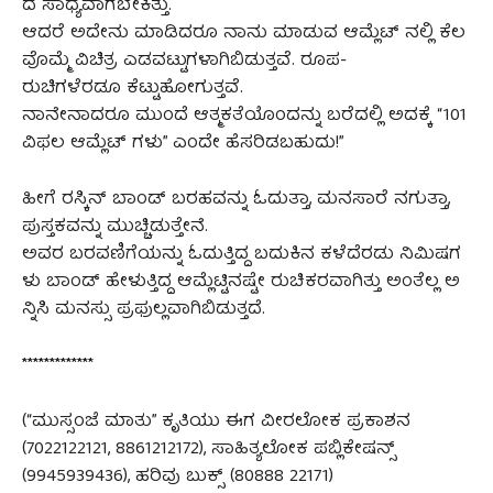
ದ ಸಾಧ್ಯವಾಗಬೇಕಿತ್ತು.
ಆದರೆ ಅದೇನು ಮಾಡಿದರೂ ನಾನು ಮಾಡುವ ಆಮ್ಲೆಟ್ ನಲ್ಲಿ ಕೆಲ
ವೊಮ್ಮೆ ವಿಚಿತ್ರ ಎಡವಟ್ಟುಗಳಾಗಿಬಿಡುತ್ತವೆ. ರೂಪ-
ರುಚಿಗಳೆರಡೂ ಕೆಟ್ಟುಹೋಗುತ್ತವೆ.
ನಾನೇನಾದರೂ ಮುಂದೆ ಆತ್ಮಕತೆಯೊಂದನ್ನು ಬರೆದಲ್ಲಿ ಅದಕ್ಕೆ “101
ವಿಫಲ ಆಮ್ಲೆಟ್ ಗಳು” ಎಂದೇ ಹೆಸರಿಡಬಹುದು!”
ಹೀಗೆ ರಸ್ಕಿನ್ ಬಾಂಡ್ ಬರಹವನ್ನು ಓದುತ್ತಾ, ಮನಸಾರೆ ನಗುತ್ತಾ,
ಪುಸ್ತಕವನ್ನು ಮುಚ್ಚಿಡುತ್ತೇನೆ.
ಅವರ ಬರವಣಿಗೆಯನ್ನು ಓದುತ್ತಿದ್ದ ಬದುಕಿನ ಕಳೆದೆರಡು ನಿಮಿಷಗ
ಳು ಬಾಂಡ್ ಹೇಳುತ್ತಿದ್ದ ಆಮ್ಲೆಟ್ಟಿನಷ್ಟೇ ರುಚಿಕರವಾಗಿತ್ತು ಅಂತೆಲ್ಲ ಅ
ನ್ನಿಸಿ ಮನಸ್ಸು ಪ್ರಫುಲ್ಲವಾಗಿಬಿಡುತ್ತದೆ.
*************
(“ಮುಸ್ಸಂಜೆ ಮಾತು” ಕೃತಿಯು ಈಗ ವೀರಲೋಕ ಪ್ರಕಾಶನ
(7022122121, 8861212172), ಸಾಹಿತ್ಯಲೋಕ ಪಬ್ಲಿಕೇಷನ್ಸ್
(9945939436), ಹರಿವು ಬುಕ್ಸ್ (80888 22171)