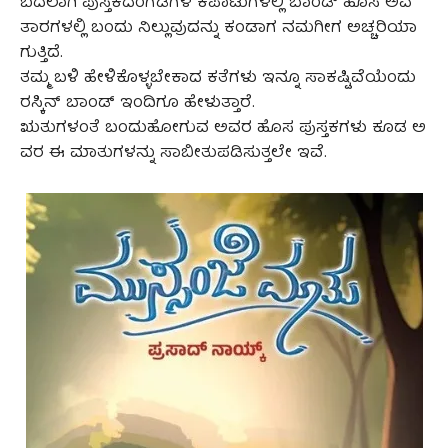
ಬದಲಾಗಿ ಪುಸ್ತಕದಂಗಡಿಗಳ ಕಪಾಟುಗಳಲ್ಲಿ ಬಾಂಡ್ ಹೊಸ ಅವ
ತಾರಗಳಲ್ಲಿ ಬಂದು ನಿಲ್ಲುವುದನ್ನು ಕಂಡಾಗ ನಮಗೀಗ ಅಚ್ಚರಿಯಾ
ಗುತ್ತಿದೆ.
ತಮ್ಮ ಬಳಿ ಹೇಳಿಕೊಳ್ಳಬೇಕಾದ ಕತೆಗಳು ಇನ್ನೂ ಸಾಕಷ್ಟಿವೆಯೆಂದು
ರಸ್ಕಿನ್ ಬಾಂಡ್ ಇಂದಿಗೂ ಹೇಳುತ್ತಾರೆ.
ಋತುಗಳಂತೆ ಬಂದುಹೋಗುವ ಅವರ ಹೊಸ ಪುಸ್ತಕಗಳು ಕೂಡ ಅ
ವರ ಈ ಮಾತುಗಳನ್ನು ಸಾಬೀತುಪಡಿಸುತ್ತಲೇ ಇವೆ.