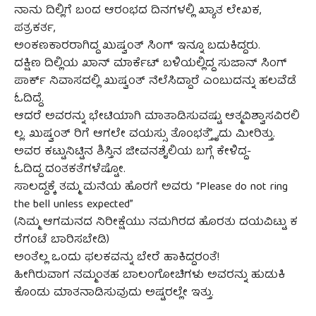
ನಾನು ದಿಲ್ಲಿಗೆ ಬಂದ ಆರಂಭದ ದಿನಗಳಲ್ಲಿ ಖ್ಯಾತ ಲೇಖಕ,
ಪತ್ರಕರ್ತ,
ಅಂಕಣಕಾರರಾಗಿದ್ದ ಖುಷ್ವಂತ್ ಸಿಂಗ್ ಇನ್ನೂ ಬದುಕಿದ್ದರು.
ದಕ್ಷಿಣ ದಿಲ್ಲಿಯ ಖಾನ್ ಮಾರ್ಕೆಟ್ ಬಳಿಯಲ್ಲಿದ್ದ ಸುಜಾನ್ ಸಿಂಗ್
ಪಾರ್ಕ್ ನಿವಾಸದಲ್ಲಿ ಖುಷ್ವಂತ್ ನೆಲೆಸಿದ್ದಾರೆ ಎಂಬುದನ್ನು ಹಲವೆಡೆ
ಓದಿದ್ದೆ.
ಆದರೆ ಅವರನ್ನು ಭೇಟಿಯಾಗಿ ಮಾತಾಡಿಸುವಷ್ಟು ಆತ್ಮವಿಶ್ವಾಸವಿರಲಿ
ಲ್ಲ. ಖುಷ್ವಂತ್ ರಿಗೆ ಆಗಲೇ ವಯಸ್ಸು ತೊಂಭತ್ತೆೈದು ಮೀರಿತ್ತು.
ಅವರ ಕಟ್ಟುನಿಟ್ಟಿನ ಶಿಸ್ತಿನ ಜೀವನಶೈಲಿಯ ಬಗ್ಗೆ ಕೇಳಿದ್ದ-
ಓದಿದ್ದ ದಂತಕತೆಗಳೆಷ್ಟೋ.
ಸಾಲದ್ದಕ್ಕೆ ತಮ್ಮ ಮನೆಯ ಹೊರಗೆ ಅವರು “Please do not ring
the bell unless expected”
(ನಿಮ್ಮ ಆಗಮನದ ನಿರೀಕ್ಷೆಯು ನಮಗಿರದ ಹೊರತು ದಯವಿಟ್ಟು ಕ
ರೆಗಂಟೆ ಬಾರಿಸಬೇಡಿ)
ಅಂತೆಲ್ಲ ಒಂದು ಫಲಕವನ್ನು ಬೇರೆ ಹಾಕಿದ್ದರಂತೆ!
ಹೀಗಿರುವಾಗ ನಮ್ಮಂತಹ ಬಾಲಂಗೋಚಿಗಳು ಅವರನ್ನು ಹುಡುಕಿ
ಕೊಂಡು ಮಾತನಾಡಿಸುವುದು ಅಷ್ಟರಲ್ಲೇ ಇತ್ತು.