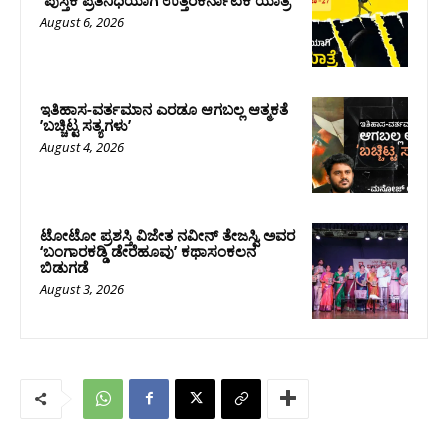
August 6, 2026
ಇತಿಹಾಸ-ವರ್ತಮಾನ ಎರಡೂ ಆಗಬಲ್ಲ ಆತ್ಮಕತೆ
ʼಬಚ್ಚಿಟ್ಟ ಸತ್ಯಗಳುʼ
August 4, 2026
ಟೋಟೋ ಪ್ರಶಸ್ತಿ ವಿಜೇತ ನವೀನ್ ತೇಜಸ್ವಿ ಅವರ
‘ಬಂಗಾರಕಡ್ಡಿ ಡೇರೆಹೂವು’ ಕಥಾಸಂಕಲನ
ಬಿಡುಗಡೆ
August 3, 2026