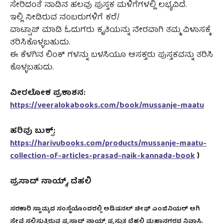
ಸೇರಿದಂತೆ ನಾಡಿನ ಹಲವು ಪುಸ್ತಕ ಮಳಿಗೆಗಳಲ್ಲಿ ಲಭ್ಯವಿದೆ.
ಇಲ್ಲಿ ನೀಡಿರುವ ನಂಬರುಗಳಿಗೆ ಕರೆ/
ವಾಟ್ಸಾಪ್ ಮಾಡಿ ಓದುಗರು ಕೃತಿಯನ್ನು ನೇರವಾಗಿ ತಮ್ಮ ವಿಳಾಸಕ್ಕೆ
ತರಿಸಿಕೊಳ್ಳಬಹುದು.
ಈ ಕೆಳಗಿನ ಲಿಂಕ್ ಗಳನ್ನು ಬಳಸಿಯೂ ಆಸಕ್ತರು ಪುಸ್ತಕವನ್ನು ತರಿಸಿ
ಕೊಳ್ಳಬಹುದು.
ವೀರಲೋಕ ಪ್ರಕಾಶನ:
https://veeralokabooks.com/book/mussanje-maatu
ಹರಿವು ಬುಕ್ಸ್:
https://harivubooks.com/products/mussanje-maatu-
collection-of-articles-prasad-naik-kannada-book
)
ಪ್ರಸಾದ್‌ ನಾಯ್ಕ್‌, ದೆಹಲಿ
ಸರಕಾರಿ ಸ್ವಾಮ್ಯದ ಸಂಸ್ಥೆಯೊಂದರಲ್ಲಿ ಅಡಿಷನಲ್ ಚೀಫ್ ಎಂಜಿನಿಯರ್ ಆಗಿ
ಸೇವೆ ಸಲ್ಲಿಸುತ್ತಿರುವ ಪ್ರಸಾದ್ ನಾಯ್ಕ್ ಪ್ರಸ್ತುತ ದೆಹಲಿ ಮಹಾನಗರದ ನಿವಾಸಿ.