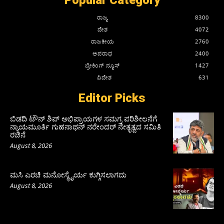
Popular Category
ರಾಜ್ಯ
8300
ದೇಶ
4072
ರಾಜಕೀಯ
2760
ಅಪರಾಧ
2400
ಬ್ರೇಕಿಂಗ್ ನ್ಯೂಸ್
1427
ವಿದೇಶ
631
Editor Picks
ಬಿಡದಿ ಟೌನ್ ಶಿಪ್ ಅಭಿಪ್ರಾಯಗಳ ಸಮಗ್ರ ಪರಿಶೀಲನೆಗೆ
ನ್ಯಾಯಮೂರ್ತಿ ಗುಹನಾಥನ್ ನರೇಂದರ್ ನೇತೃತ್ವದ ಸಮಿತಿ
ರಚನೆ
August 8, 2026
ಮಸಿ ಎರಚಿ ಮನೋಸ್ಥೈರ್ಯ ಕುಗ್ಗಿಸಲಾಗದು
August 8, 2026