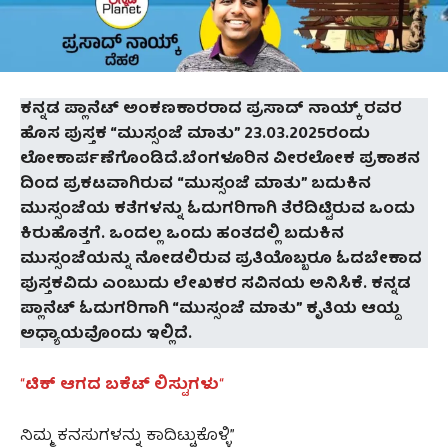
ಕನ್ನಡ ಪ್ಲಾನೆಟ್ ಅಂಕಣಕಾರರಾದ ಪ್ರಸಾದ್ ನಾಯ್ಕ್ ರವರ
ಹೊಸ ಪುಸ್ತಕ “ಮುಸ್ಸಂಜೆ ಮಾತು” 23.03.2025ರಂದು
ಲೋಕಾರ್ಪಣೆಗೊಂಡಿದೆ.ಬೆಂಗಳೂರಿನ ವೀರಲೋಕ ಪ್ರಕಾಶನ
ದಿಂದ ಪ್ರಕಟವಾಗಿರುವ “ಮುಸ್ಸಂಜೆ ಮಾತು” ಬದುಕಿನ
ಮುಸ್ಸಂಜೆಯ ಕತೆಗಳನ್ನು ಓದುಗರಿಗಾಗಿ ತೆರೆದಿಟ್ಟಿರುವ ಒಂದು
ಕಿರುಹೊತ್ತಗೆ. ಒಂದಲ್ಲ ಒಂದು ಹಂತದಲ್ಲಿ ಬದುಕಿನ
ಮುಸ್ಸಂಜೆಯನ್ನು ನೋಡಲಿರುವ ಪ್ರತಿಯೊಬ್ಬರೂ ಓದಬೇಕಾದ
ಪುಸ್ತಕವಿದು ಎಂಬುದು ಲೇಖಕರ ಸವಿನಯ ಅನಿಸಿಕೆ. ಕನ್ನಡ
ಪ್ಲಾನೆಟ್ ಓದುಗರಿಗಾಗಿ “ಮುಸ್ಸಂಜೆ ಮಾತು” ಕೃತಿಯ ಆಯ್ದ
ಅಧ್ಯಾಯವೊಂದು ಇಲ್ಲಿದೆ.
“
ಟಿಕ್ ಆಗದ ಬಕೆಟ್ ಲಿಸ್ಟುಗಳು
“
ನಿಮ್ಮ ಕನಸುಗಳನ್ನು ಕಾದಿಟ್ಟುಕೊಳ್ಳಿ”