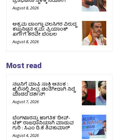
ಪ್ರತಿಭಟನಾ ಸ್ಥಳಕ್ಕೆ ನಿಯೋಗ
August 8, 2026
ಅಕ್ರಮ ಬಾಂಗ್ಲಾ ವಲಸಿಗರ ವಿರುದ್ಧ
ಕಟ್ಟುನಿಟ್ಟಿನ ಕ್ರಮ: ಪ್ರಿಯಾಂಕ್
ಖರ್ಗೆಗೆ ಕರವೇ ಬೆಂಬಲ
August 8, 2026
Most read
ನಟನಿಗೆ ಮಾಫಿ ಸಾಕ್ಷಿ ಆತಂಕ :
ಜೈಲಿನಲ್ಲಿ ತೀವ್ರ ಚಿಂತೆಗೀಡಾಗಿ ನಿದ್ದೆ
ಮಾಡದ ದರ್ಶನ್!
August 7, 2026
ಬೆಂಗಳೂರನ್ನು ಜಾಗತಿಕ ‘ಡೀಪ್-
ಟೆಕ್’ ರಾಜಧಾನಿಯಾಗಿ ಮಾಡುವ
ಗುರಿ : ಸಿಎಂ ಡಿ.ಕೆ ಶಿವಕುಮಾರ್
August 4, 2026