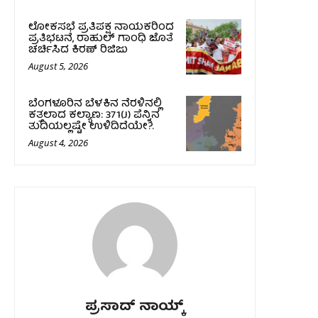
ಲೋಕಸಭೆ ಪ್ರತಿಪಕ್ಷ ನಾಯಕರಿಂದ
ಪ್ರತಿಭಟನೆ, ರಾಹುಲ್‌ ಗಾಂಧಿ ಜೊತೆ
ಚರ್ಚಿಸಿದ ಕಿರಣ್‌ ರಿಜಿಜು
August 5, 2026
ಬೆಂಗಳೂರಿನ ಬೆಳಕಿನ ನೆರಳಿನಲ್ಲಿ
ಕತ್ತಲಾದ ಕಲ್ಯಾಣ: 371(J) ಪೆನ್ನಿನ
ತುದಿಯಲ್ಲಷ್ಟೇ ಉಳಿದಿದೆಯೇ?.
August 4, 2026
ಪ್ರಸಾದ್‌ ನಾಯ್ಕ್