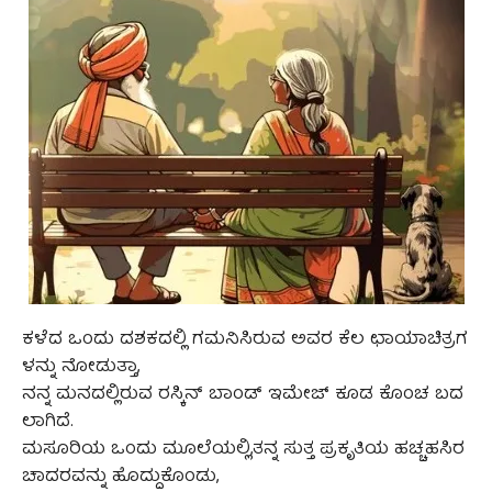
ಕಳೆದ ಒಂದು ದಶಕದಲ್ಲಿ ಗಮನಿಸಿರುವ ಅವರ ಕೆಲ ಛಾಯಾಚಿತ್ರಗ
ಳನ್ನು ನೋಡುತ್ತಾ,
ನನ್ನ ಮನದಲ್ಲಿರುವ ರಸ್ಕಿನ್ ಬಾಂಡ್ ಇಮೇಜ್ ಕೂಡ ಕೊಂಚ ಬದ
ಲಾಗಿದೆ.
ಮಸೂರಿಯ ಒಂದು ಮೂಲೆಯಲ್ಲಿ,ತನ್ನ ಸುತ್ತ ಪ್ರಕೃತಿಯ ಹಚ್ಚಹಸಿರ
ಚಾದರವನ್ನು ಹೊದ್ದುಕೊಂಡು,