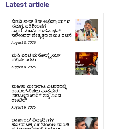
Latest article
ಬಿಡದಿ ಟೌನ್ ಶಿಪ್ ಅಭಿಪ್ರಾಯಗಳ
ಸಮಗ್ರ ಪರಿಶೀಲನೆಗೆ
ನ್ಯಾಯಮೂರ್ತಿ ಗುಹನಾಥನ್
ನರೇಂದರ್ ನೇತೃತ್ವದ ಸಮಿತಿ ರಚನೆ
August 8, 2026
ಮಸಿ ಎರಚಿ ಮನೋಸ್ಥೈರ್ಯ
ಕುಗ್ಗಿಸಲಾಗದು
August 8, 2026
ಮಹಿಳಾ ಮೀಸಲಾತಿ ವಿಚಾರದಲ್ಲಿ
ರಾಹುಲ್‌-ರಿಜಿಜು ವಾಕ್ಸಮರ :
‘ಷರತ್ತಿಲ್ಲದೆ ಜಾರಿಗೆ ತನ್ನಿ’ ಎಂದ
ರಾಹುಲ್‌
August 8, 2026
ಜಾರ್ಖಂಡ್‌ ವಿದ್ಯಾರ್ಥಿಗಳ
ಹೋರಾಟಕ್ಕೆ CJP ಬೆಂಬಲ: ರಾಂಚಿ