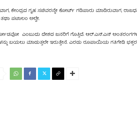
ಡಿರುವಾಗ, ಕೇಂದ್ರದ ಗೃಹ ಸಚಿವರನ್ನೇ ಕೋರ್ಟ್ ಗಡಿಪಾರು ಮಾಡಿರುವಾಗ, ರಾಜ
ತಥಾ ಪಟಾಲಂ ಅಲ್ವೇ.
ಯ ಕಾರ್ಮೋಡವೋ ಎಂಬುದು ದೇಶದ ಜನರಿಗೆ ಗೊತ್ತಿದೆ. ಆರ್.ಎಸ್.ಎಸ್ ಅಂತರಂಗ
ಾತಕಿತನಗಳನ್ನು ಬಯಲು ಮಾಡುತ್ತಲೇ ಇರುತ್ತೇನೆ. ಎರಡು ರೂಪಾಯಿಯ ಗತಿಗೇಡಿ ಭಕ್ತರ