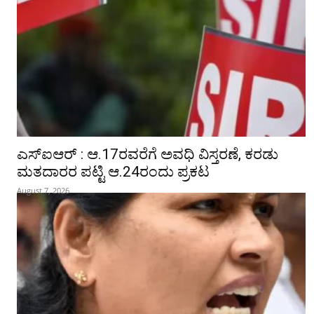
ಎಸ್‌ಐಆರ್‌ : ಆ.17ರವರೆಗೆ ಅವಧಿ ವಿಸ್ತರಣೆ, ಕರಡು
ಮತದಾರರ ಪಟ್ಟಿ ಆ.24ರಂದು ಪ್ರಕಟ
August 7, 2026