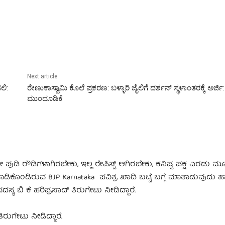
Next article
ಲಿ:
ರೇಣುಕಾಸ್ವಾಮಿ ಕೊಲೆ ಪ್ರಕರಣ: ಬಳ್ಳಾರಿ ಜೈಲಿಗೆ ದರ್ಶನ್‌ ಸ್ಥಳಾಂತರಕ್ಕೆ ಅರ್ಜಿ
ಮುಂದೂಡಿಕೆ
ುಡಿ ರೌಡಿಗಳಾಗಿರಬೇಕು, ಇಲ್ಲ ರೇಪಿಸ್ಟ್ ಆಗಿರಬೇಕು, ಕನಿಷ್ಟ ಪಕ್ಷ ಎರಡು ಮ
ೊಂಡಿರುವ BJP Karnataka ಪವಿತ್ರ ಖಾದಿ ಬಟ್ಟೆ ಬಗ್ಗೆ ಮಾತಾಡುವುದು ಹಾಸ್
 ಬಿ ಕೆ ಹರಿಪ್ರಸಾದ್‌ ತಿರುಗೇಟು ನೀಡಿದ್ದಾರೆ.
ಿರುಗೇಟು ನೀಡಿದ್ದಾರೆ.