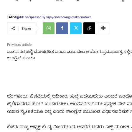
TAGS
bjp
bk hariprasad
By vijayendra
congress
karnataka
Share
Previous article
ಮತದಾರರ ಪಟ್ಟಿ ದೋಷರಹಿತ ಎಂದು ಚುನಾವಣಾ ಆಯೋಗ ಪ್ರಮಾಣಪತ್ರ ಸಲ್ಲಿಸ
ಕಾಂಗ್ರೆಸ್‌ ಸವಾಲು
ಬೆಂಗಳೂರು: ಬಿಜೆಪಿಯಲ್ಲಿ ಅಧಿಕಾರ, ಹುದ್ದೆ ಪಡೆಯಬೇಕು ಎಂದರೆ ಒಂದೋ ಪ
ಜೈಲಿಗಾದರೂ ಹೋಗಿ ಬಂದಿರಬೇಕು. ಅಂತವರಿಗಾಗಿಯೇ ಪ್ರತ್ಯೇಕ ಸೆಲ್ ಮಾಡಿಕ
ಯಾವ ನೈತಿಕತೆಯೂ ಇಲ್ಲ ಎಂದು ಕಾಂಗ್ರೆಸ್‌ ಮುಖಂಡ ವಿಧಾನಪರಿಷತ್‌ ಸದಸ್ಯ
ಬಿಜೆಪಿ ರಾಜ್ಯ ಅಧ್ಯಕ್ಷ ಬಿ ವೈ ವಿಜಯೇಂದ್ರ ಅವರಿಗೆ ಅವರು ಎಕ್ಸ್‌ ಮೂಲಕ ತ