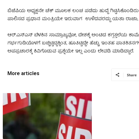
ಬಿಜೆಪಿಯ ಅಧ್ಯಕ್ಷನೇ ಚೆಕ್ ಮೂಲಕ ಲಂಚ ಪಡೆದು ಹುದ್ದೆ ಗಿಟ್ಟಿಸಿಕೊಂ
ಪಾಲಿಸದ ಪ್ರಧಾನ ಮಂತ್ರಿಯೇ ಇರುವಾಗ ಉಳಿದವರದ್ದು ಯತಾ ರಾಜಾ, 
ಆರ್.ಎಸ್‌ಎಸ್ ಬೆಳಕಿನ ಸಾಮ್ರಾಜ್ಯವೋ, ದೇಶಕ್ಕೆ ಅಂಟಿದ ಕಗ್ಗತ್ತಲೆ
ಗರ್ಭಗುಡಿಯೊಳಗೆ ಬಚ್ಚಿಟ್ಟಿದ್ದಕ್ಕಿಂತ, ಹೂತಿಟ್ಟಿದ್ದೇ ಹೆಚ್ಚು. ಇಂತಹ ಪ
ಅಪಪ್ರಚಾರಕ್ಕೆ ಕಿವಿಗೊಡುವ ಪ್ರಶ್ನೆಯೇ ಇಲ್ಲ ಎಂದು ಲೇವಡಿ ಮಾಡಿದ್ದಾರೆ.
More articles
Share