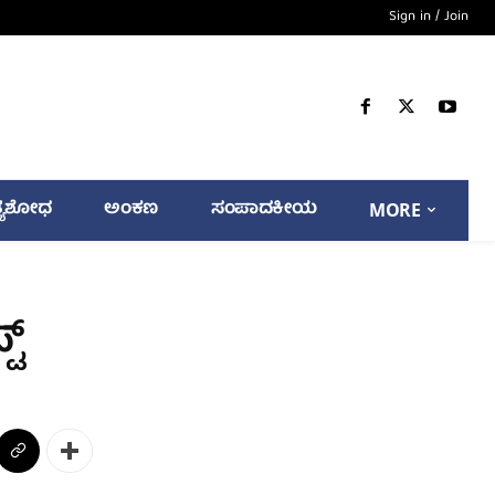
Sign in / Join
್ಯಶೋಧ
ಅಂಕಣ
ಸಂಪಾದಕೀಯ
MORE
ಟ್