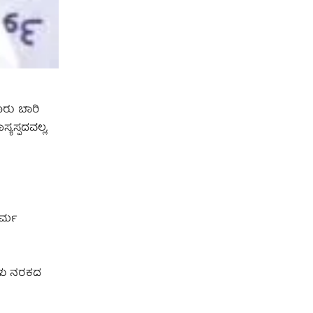
ೂರು ಬಾರಿ
ಯಸ್ಪದವಲ್ಲ,
ಧರ್ಮ
ಗಳು ನರಕದ