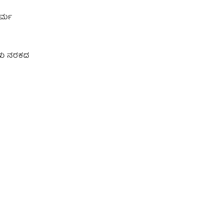
ಧರ್ಮ
ಗಳು ನರಕದ