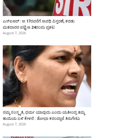
ಎಸ್‌ಐಆರ್‌ : ಆ.17ರವರೆಗೆ ಅವಧಿ ವಿಸ್ತರಣೆ, ಕರಡು
ಮತದಾರರ ಪಟ್ಟಿ ಆ.24ರಂದು ಪ್ರಕಟ
August 7, 2026
ನಮ್ಮ ಸಂಸ್ಕೃತಿ, ಧರ್ಮ ಯಾವುದು ಎಂದು ಯತೀಂದ್ರ ತಮ್ಮ
ತಾಯಿಯ ಬಳಿ ಕೇಳಲಿ : ಶೋಭಾ ಕರಂದ್ಲಾಜೆ ತಿರುಗೇಟು
August 7, 2026