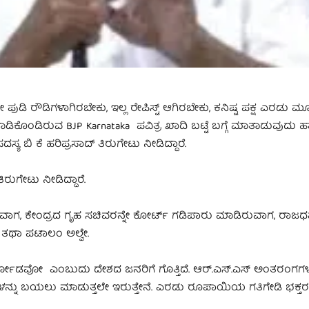
ುಡಿ ರೌಡಿಗಳಾಗಿರಬೇಕು, ಇಲ್ಲ ರೇಪಿಸ್ಟ್ ಆಗಿರಬೇಕು, ಕನಿಷ್ಟ ಪಕ್ಷ ಎರಡು ಮ
ೊಂಡಿರುವ BJP Karnataka ಪವಿತ್ರ ಖಾದಿ ಬಟ್ಟೆ ಬಗ್ಗೆ ಮಾತಾಡುವುದು ಹಾಸ್
 ಬಿ ಕೆ ಹರಿಪ್ರಸಾದ್‌ ತಿರುಗೇಟು ನೀಡಿದ್ದಾರೆ.
ಿರುಗೇಟು ನೀಡಿದ್ದಾರೆ.
ಡಿರುವಾಗ, ಕೇಂದ್ರದ ಗೃಹ ಸಚಿವರನ್ನೇ ಕೋರ್ಟ್ ಗಡಿಪಾರು ಮಾಡಿರುವಾಗ, ರಾಜ
ತಥಾ ಪಟಾಲಂ ಅಲ್ವೇ.
ಯ ಕಾರ್ಮೋಡವೋ ಎಂಬುದು ದೇಶದ ಜನರಿಗೆ ಗೊತ್ತಿದೆ. ಆರ್.ಎಸ್.ಎಸ್ ಅಂತರಂಗ
ಾತಕಿತನಗಳನ್ನು ಬಯಲು ಮಾಡುತ್ತಲೇ ಇರುತ್ತೇನೆ. ಎರಡು ರೂಪಾಯಿಯ ಗತಿಗೇಡಿ ಭಕ್ತರ