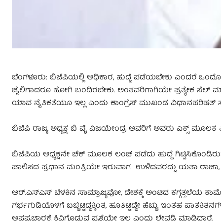
ಬೆಂಗಳೂರು: ಬಿಜೆಪಿಯಲ್ಲಿ ಅಧಿಕಾರ, ಹುದ್ದೆ ಪಡೆಯಬೇಕು ಎಂದರೆ ಒಂದೋ ಪ
ಜೈಲಿಗಾದರೂ ಹೋಗಿ ಬಂದಿರಬೇಕು. ಅಂತವರಿಗಾಗಿಯೇ ಪ್ರತ್ಯೇಕ ಸೆಲ್ ಮಾಡಿಕ
ಯಾವ ನೈತಿಕತೆಯೂ ಇಲ್ಲ ಎಂದು ಕಾಂಗ್ರೆಸ್‌ ಮುಖಂಡ ವಿಧಾನಪರಿಷತ್‌ ಸದಸ್ಯ
ಬಿಜೆಪಿ ರಾಜ್ಯ ಅಧ್ಯಕ್ಷ ಬಿ ವೈ ವಿಜಯೇಂದ್ರ ಅವರಿಗೆ ಅವರು ಎಕ್ಸ್‌ ಮೂಲಕ ತ
ಬಿಜೆಪಿಯ ಅಧ್ಯಕ್ಷನೇ ಚೆಕ್ ಮೂಲಕ ಲಂಚ ಪಡೆದು ಹುದ್ದೆ ಗಿಟ್ಟಿಸಿಕೊಂ
ಪಾಲಿಸದ ಪ್ರಧಾನ ಮಂತ್ರಿಯೇ ಇರುವಾಗ ಉಳಿದವರದ್ದು ಯತಾ ರಾಜಾ, 
ಆರ್.ಎಸ್‌ಎಸ್ ಬೆಳಕಿನ ಸಾಮ್ರಾಜ್ಯವೋ, ದೇಶಕ್ಕೆ ಅಂಟಿದ ಕಗ್ಗತ್ತಲೆ
ಗರ್ಭಗುಡಿಯೊಳಗೆ ಬಚ್ಚಿಟ್ಟಿದ್ದಕ್ಕಿಂತ, ಹೂತಿಟ್ಟಿದ್ದೇ ಹೆಚ್ಚು. ಇಂತಹ ಪ
ಅಪಪ್ರಚಾರಕ್ಕೆ ಕಿವಿಗೊಡುವ ಪ್ರಶ್ನೆಯೇ ಇಲ್ಲ ಎಂದು ಲೇವಡಿ ಮಾಡಿದ್ದಾರೆ.