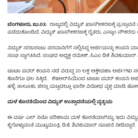
ಬೆಂಗಳೂರು, ಜು.03:
ರಾಜ್ಯದಲ್ಲಿ ವಿದ್ಯುತ್ ಖಾಸಗೀಕರಣಕ್ಕೆ ಪ್ರಸ್ತಾವನೆ
ಪಡೆದುಕೊಂಡಿದೆ. ವಿದ್ಯುತ್ ಖಾಸಗೀಕರಣಕ್ಕೆ ರೈತರು, ಎಸ್ಕಾಂ ನೌಕರರು ದೊ
ವಿದ್ಯುತ್ ಸರಬರಾಜು ಪರವಾನಿಗೆಗೆ ಸಲ್ಲಿಸಿದ್ದ ಅರ್ಜಿಯನ್ನು ಕಂಪನಿ ವ
ಸಂಘ ಸ್ವಾಗತಿಸಿದೆ. ಸಂಘದ ಅಧ್ಯಕ್ಷ ರಮೇಶ್​​, ಸಿಎಂ ಡಿಕೆ ಶಿವಕುಮಾರ್ ಮತ
ಟಾಟಾ ಪವರ್ ಕಂಪನಿ ನಡೆ ವಿರುದ್ಧ 20 ಲಕ್ಷ ಆಕ್ಷೇಪಣಾ ಅರ್ಜಿಗಳು ಸಲ್
ಕೊನೆಗೂ ಫಲ ಸಿಕ್ಕಿದೆ. ಕೆಇಆರ್‌ಸಿಯಿಂದ ಟಾಟಾ ಪವರ್ ಕಂಪನಿ ಅರ್ಜ
ಹಳ್ಳಿ, ತಾಲೂಕು, ಜಿಲ್ಲಾ ಮಟ್ಟದಲ್ಲೂ ಭಾರೀ ವಿರೋಧ ವ್ಯಕ್ತ ಮಾಡಿ ಹೋರ
ಮಳೆ ಕೊರತೆಯಿಂದ ವಿದ್ಯುತ್‌ ಉತ್ಪಾದನೆಯಲ್ಲಿ ವ್ಯತ್ಯಯ
ಈ ವರ್ಷ ಎಲ್ ನಿನೊ ಪರಿಣಾಮ ಮಳೆ ಕೊರತೆಯಾಗಿದ್ದು, ಇದು ವಿದ್ಯ
ಕೈಗೊಳ್ಳುವಂತೆ ಮುಖ್ಯಮಂತ್ರಿ ಡಿ.ಕೆ. ಶಿವಕುಮಾರ್ ಸೂಚನೆ ನೀಡಿದ್ದಾರೆ.