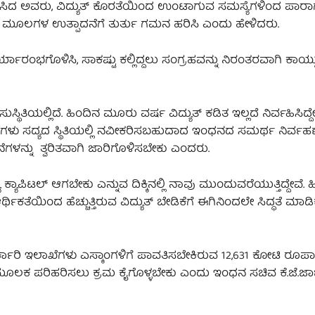
ನಡೆಸಿದ ಅವರು, ವಿದ್ಯುತ್ ಕೊರತೆಯಿಂದ ಉಂಟಾಗುವ ಸಮಸ್ಯೆಗಳಿಂದ ಪಾರ
ೆ ಮೂಲಗಳ ಉತ್ಪಾದನೆಗೆ ತುರ್ತು ಗಮನ ಹರಿಸಿ ಎಂದು ಹೇಳಿದರು.
್ಯಾರಂಭಗೊಳಿಸಿ, ಸಾಕಷ್ಟು ಕಲ್ಲಿದ್ದಲು ಸಂಗ್ರಹವನ್ನು ನಿರಂತರವಾಗಿ ಕಾಯ್ದ
ಿ ಸುಸ್ಥಿತಿಯಲ್ಲಿದೆ. ಹಿಂದಿನ ಮೂರು ವರ್ಷ ವಿದ್ಯುತ್‌ ಕಡಿತ ಇಲ್ಲದೆ ನಿರ್ವಹಿಸಿ
ಂತ್ರಿಗಳು ಸದ್ಯದ ಸ್ಥಿತಿಯಲ್ಲಿ ನವೀಕರಿಸಬಹುದಾದ ಇಂಧನದ ಸಮರ್ಥ ನಿರ್ವಹ
ನೆಗಳನ್ನು ತ್ವರಿತವಾಗಿ ಜಾರಿಗೊಳಿಸಬೇಕು ಎಂದರು.
್ಯ ಕ್ಯಾಪಿಟಲ್‌ ಆಗಬೇಕು ಎನ್ನುವ ದಿಕ್ಕಿನಲ್ಲಿ ನಾವು ಮುಂದುವರೆಯುತ್ತಿದ್ದೇವೆ
ಕತೆಯಿಂದ ಹೆಚ್ಚುತ್ತಿರುವ ವಿದ್ಯುತ್ ಬೇಡಿಕೆಗೆ ಈಗಿನಿಂದಲೇ ಸಿದ್ಧತೆ ಮಾಡಿ
ಕಾರಿ ಇಲಾಖೆಗಳು ಎಸ್ಕಾಂಗಳಿಗೆ ಪಾವತಿಸಬೇಕಿರುವ 12,631 ಕೋಟಿ ರೂಪ
ಮೂಲಕ ಪರಿಹರಿಸಲು ಕ್ರಮ ಕೈಗೊಳ್ಳಬೇಕು ಎಂದು ಇಂಧನ ಸಚಿವ ಕೆ.ಜೆ.ಜಾ