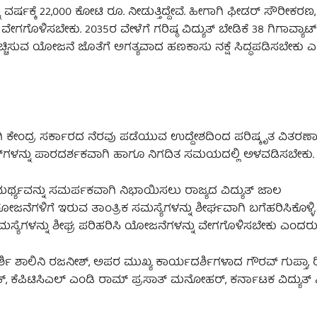
ರ್ಷಕ್ಕೆ 22,000 ಕೋಟಿ ರೂ. ನೀಡುತ್ತಿದ್ದೇವೆ. ಹೀಗಾಗಿ ಫೀಡರ್ ಸೌರೀಕರಣ
ು ವೇಗಗೊಳಿಸಬೇಕು. 2035ರ ವೇಳೆಗೆ ಗರಿಷ್ಠ ವಿದ್ಯುತ್ ಬೇಡಿಕೆ 38 ಗಿಗಾವ್ಯಾ
ು ಹೆಚ್ಚಿಸುವ ಯೋಜನೆ ಜೊತೆಗೆ ಅಗತ್ಯವಾದ ಹಣಕಾಸು ನಕ್ಷೆ ಸಿದ್ಧಪಡಿಸಬೇಕು
ಾಗಿ ಕೇಂದ್ರ ಸರ್ಕಾರದ ನೆರವು ಪಡೆಯುವ ಉದ್ದೇಶದಿಂದ ಪರಿಷ್ಕೃತ ವಿತ
್‌ಗಳನ್ನು ಪಾರದರ್ಶಕವಾಗಿ ಹಾಗೂ ನಿಗದಿತ ಸಮಯದಲ್ಲಿ ಅಳವಡಿಸಬೇಕು.
ಮರ್ಥ್ಯವನ್ನು ಸಮರ್ಪಕವಾಗಿ ನಿಭಾಯಿಸಲು ರಾಜ್ಯದ ವಿದ್ಯುತ್ ಜಾಲ
ೆಗಳಿಗೆ ಇರುವ ತಾಂತ್ರಿಕ ಸಮಸ್ಯೆಗಳನ್ನು ಶೀರ್ಘವಾಗಿ ಬಗೆಹರಿಸಿಕೊಳ್ಳಿ.
್ಯೆಗಳನ್ನು ಶೀಘ್ರ ಪರಿಹರಿಸಿ ಯೋಜನೆಗಳನ್ನು ವೇಗಗೊಳಿಸಬೇಕು ಎಂದರು
್ಶಿ ಶಾಲಿನಿ ರಜನೀಶ್, ಅಪರ ಮುಖ್ಯ ಕಾರ್ಯದರ್ಶಿಗಳಾದ ಗೌರವ್ ಗುಪ್ತಾ, ರ
ೀಕ್, ಕೆಪಿಟಿಸಿಎಲ್ ಎಂಡಿ ರಾಮ್ ಪ್ರಸಾತ್ ಮನೋಹರ್, ಕರ್ನಾಟಕ ವಿದ್ಯು