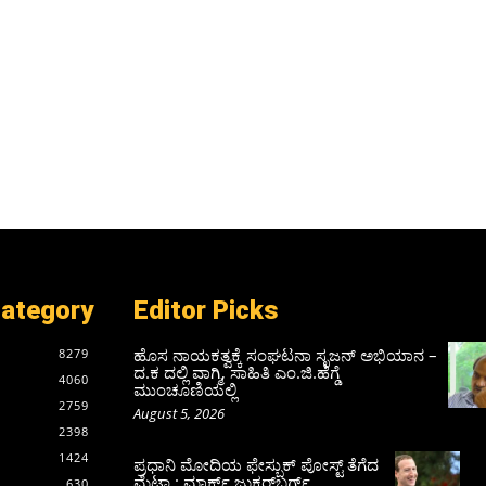
Category
Editor Picks
ಹೊಸ ನಾಯಕತ್ವಕ್ಕೆ ಸಂಘಟನಾ ಸೃಜನ್ ಅಭಿಯಾನ –
8279
ದ.ಕ ದಲ್ಲಿ ವಾಗ್ಮಿ, ಸಾಹಿತಿ ಎಂ.ಜಿ.ಹೆಗ್ಡೆ
4060
ಮುಂಚೂಣಿಯಲ್ಲಿ
2759
August 5, 2026
2398
1424
ಪ್ರಧಾನಿ ಮೋದಿಯ ಫೇಸ್ಬುಕ್‌ ಪೋಸ್ಟ್‌ ತೆಗೆದ
ಮೆಟಾ : ಮಾರ್ಕ್ ಜುಕರ್‌ಬರ್ಗ್
630