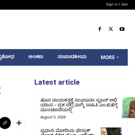
Sign in / Join
್ಯಶೋಧ
ಅಂಕಣ
ಸಂಪಾದಕೀಯ
MORE
Latest article
ದ
ಹೊಸ ನಾಯಕತ್ವಕ್ಕೆ ಸಂಘಟನಾ ಸೃಜನ್ ಅಭಿ
ಯಾನ – ದ.ಕ ದಲ್ಲಿ ವಾಗ್ಮಿ, ಸಾಹಿತಿ ಎಂ.ಜಿ.ಹೆಗ್ಡೆ
ಮುಂಚೂಣಿಯಲ್ಲಿ
August 5, 2026
ಪ್ರಧಾನಿ ಮೋದಿಯ ಫೇಸ್ಬುಕ್‌