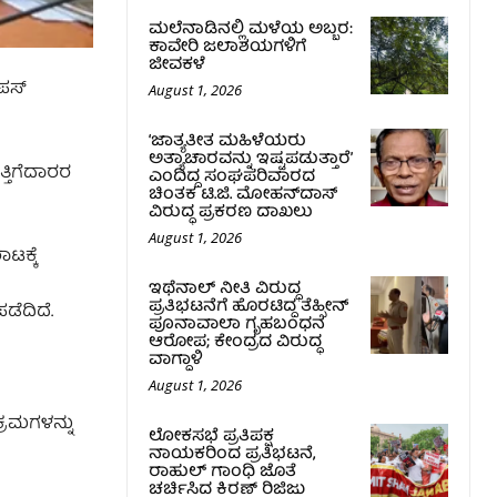
ಮಲೆನಾಡಿನಲ್ಲಿ ಮಳೆಯ ಅಬ್ಬರ:
ಕಾವೇರಿ ಜಲಾಶಯಗಳಿಗೆ
ಜೀವಕಳೆ
ಾಪಸ್
August 1, 2026
‘ಜಾತ್ಯತೀತ ಮಹಿಳೆಯರು
ಅತ್ಯಾಚಾರವನ್ನು ಇಷ್ಟಪಡುತ್ತಾರೆ’
್ತಿಗೆದಾರರ
ಎಂದಿದ್ದ ಸಂಘಪರಿವಾರದ
ಚಿಂತಕ ಟಿ.ಜಿ. ಮೋಹನ್‌ದಾಸ್
ವಿರುದ್ಧ ಪ್ರಕರಣ ದಾಖಲು
August 1, 2026
ಟಕ್ಕೆ
ಇಥೆನಾಲ್‌ ನೀತಿ ವಿರುದ್ಧ
ಪ್ರತಿಭಟನೆಗೆ ಹೊರಟಿದ್ದ ತೆಹ್ಸೀನ್‌
ಡೆದಿದೆ.
ಪೂನಾವಾಲಾ ಗೃಹಬಂಧನ
ಆರೋಪ; ಕೇಂದ್ರದ ವಿರುದ್ಧ
ವಾಗ್ದಾಳಿ
August 1, 2026
್ರಮಗಳನ್ನು
ಲೋಕಸಭೆ ಪ್ರತಿಪಕ್ಷ
ನಾಯಕರಿಂದ ಪ್ರತಿಭಟನೆ,
ರಾಹುಲ್‌ ಗಾಂಧಿ ಜೊತೆ
ಚರ್ಚಿಸಿದ ಕಿರಣ್‌ ರಿಜಿಜು