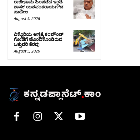
ರಾಜೀನಾಮೆ ಹಿಂಪಡೆದ ಇಂಡಿ
ಶಾಸಕ ಯಶವಂತರಾಯಗೌಡ
ಪಾಟೀಲ
August 5, 2026
ವಿಕ್ಟೊರಿಯ ಆಸ್ಪತ್ರೆ ಕಂಪೌಂಡ್
ಗೋಡೆಗೆ ಹೊಂದಿಕೊಂಡಿರುವ
ಒತ್ತುವರಿ ತೆರವು
August 5, 2026