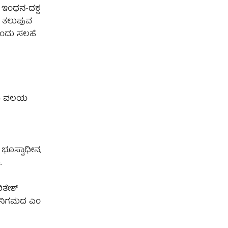
, ಇಂಧನ-ದಕ್ಷ
ಟ್ ತಲುಪುವ
 ಎಂದು ಸಲಹೆ
ರಣಾ ವಲಯ
 ಭೂಸ್ವಾಧೀನ,
.
ಿತೇಶ್
ತ್ ನಿಗಮದ ಎಂ