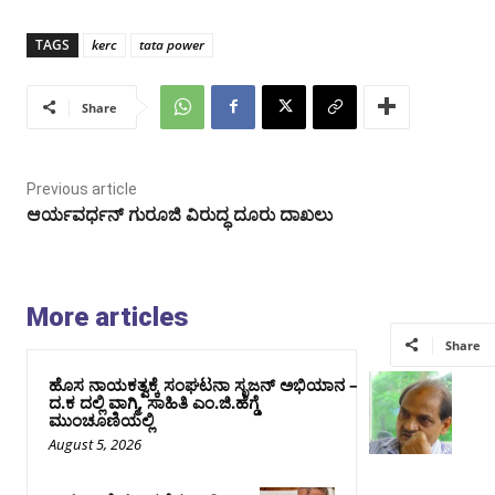
TAGS
kerc
tata power
Share
Previous article
ಆರ್ಯವರ್ಧನ್‌ ಗುರೂಜಿ ವಿರುದ್ಧ ದೂರು ದಾಖಲು
More articles
Share
ಹೊಸ ನಾಯಕತ್ವಕ್ಕೆ ಸಂಘಟನಾ ಸೃಜನ್ ಅಭಿಯಾನ –
ದ.ಕ ದಲ್ಲಿ ವಾಗ್ಮಿ, ಸಾಹಿತಿ ಎಂ.ಜಿ.ಹೆಗ್ಡೆ
ಮುಂಚೂಣಿಯಲ್ಲಿ
August 5, 2026