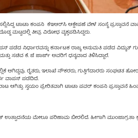
 ಸಲ್ಲಿಸಿದ್ದ ಟಾಟಾ ಕಂಪನಿ ಕೆಇಆರ್‌ಸಿ ಆಕ್ಷೇಪಣೆ ವೇಳೆ ಸಂಸ್ಥೆ ಪ್ರಸ್ತಾವನೆ ವ
ಡ್ಡ ಮಟ್ಟದಲ್ಲಿ ತೀವ್ರ ವಿರೋಧ ವ್ಯಕ್ತಪಡಿಸಿದ್ದರು.
ಾಪಸ್ ಪಡೆದ ನಿರ್ಧಾರವನ್ನು ಕರ್ನಾಟಕ ರಾಜ್ಯ ಅನುಮತಿ ಪಡೆದ ವಿದ್ಯುತ್ ಗುತ
್ತು ಸಚಿವ ಕೆ. ಜೆ ಜಾರ್ಜ್ ಅವರಿಗೆ ಧನ್ಯವಾದ ತಿಳಿಸಿದ್ದಾರೆ.
ಲಿಕೆ ಆಗಿದ್ದವು. ರೈತರು, ಇಲಾಖೆ ನೌಕರರು, ಗುತ್ತಿಗೆದಾರರು ಸಂಘಟಿತ ಹೋರಾ
ಿ ವಾಪಸ್ ಪಡೆದಿದೆ.
ಾಟ ಆಗಿತ್ತು. ಸ್ವಯಂ ಪ್ರೇರಿತವಾಗಿ ಟಾಟಾ ಪವರ್ ಕಂಪನಿ ಪ್ರಸ್ತಾವನೆ ಹಿಂಪ
ುತ್ ಉತ್ಪಾದನೆಯ ಮೇಲೂ ಪರಿಣಾಮ ಬೀರಲಿದೆ. ಹೀಗಾಗಿ ಮುಂಜಾಗ್ರತಾ ಕ