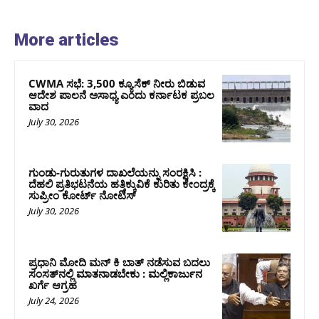
More articles
CWMA ಸಭೆ: 3,500 ಕ್ಯೂಸೆಕ್ ನೀರು ಬಿಡುವ
ಆದೇಶ ಪಾಲನೆ ಅಸಾಧ್ಯ ಎಂದು ಕರ್ನಾಟಕ ಪ್ರಬಲ
ವಾದ
July 30, 2026
ಗುಂಡು-ಗುರುತುಗಳ ದಾಖಲೆಯನ್ನು ಸಂರಕ್ಷಿಸಿ :
ದೆಹಲಿ ಪ್ರತಿಭಟನೆಯ ಹತ್ತಿಕ್ಕುವಿಕೆ ಕುರಿತು ಕೇಂದ್ರಕ್ಕೆ
ಸುಪ್ರೀಂ ಕೋರ್ಟ್ ನೋಟಿಸ್
July 30, 2026
ಪ್ರಧಾನಿ ಮೋದಿ ಮನ್‌ ಕಿ ಬಾತ್‌ ನಡೆಸುವ ಬದಲು
ಸಂಸತ್‌ನಲ್ಲಿ ಮಾತನಾಡಬೇಕು : ಮಲ್ಲಿಕಾರ್ಜುನ
ಖರ್ಗೆ ಆಗ್ರಹ
July 24, 2026