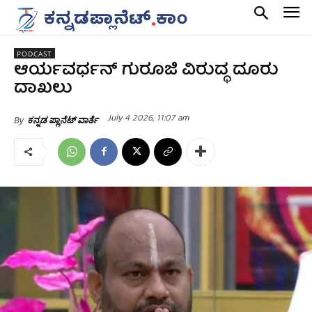
PODCAST
ಆರ್ಯವರ್ಧನ್‌ ಗುರೂಜಿ ವಿರುದ್ಧ ದೂರು
ದಾಖಲು
July 4 2026, 11:07 am
By
ಕನ್ನಡ ಪ್ಲಾನೆಟ್ ವಾರ್ತೆ