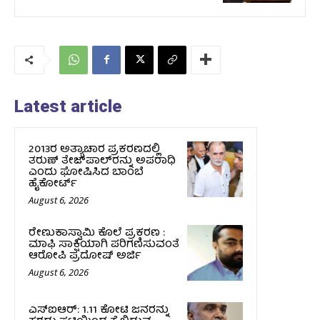
Latest article
2013ರ ಅತ್ಯಾಚಾರ ಪ್ರಕರಣದಲ್ಲಿ
ತರುಣ್ ತೇಜ್‌ಪಾಲ್‌ರನ್ನು ಅಪರಾಧಿ
ಎಂದು ಘೋಷಿಸಿದ ಬಾಂಬೆ
ಹೈಕೋರ್ಟ್
August 6, 2026
ರೇಣುಕಾಸ್ವಾಮಿ ಕೊಲೆ ಪ್ರಕರಣ :
ಮಾಫಿ ಸಾಕ್ಷಿಯಾಗಿ ಪರಿಗಣಿಸುವಂತೆ
ಆರೋಪಿ ಪ್ರದೋಷ್‌ ಅರ್ಜಿ
August 6, 2026
ಎಸ್‌ಐಆರ್‌: 1.11 ಕೋಟಿ ಜನರನ್ನು