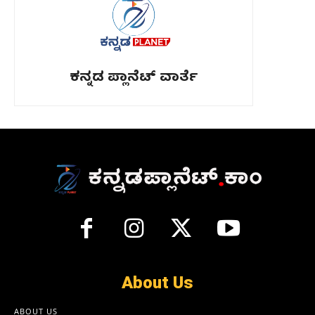
ಕನ್ನಡ ಪ್ಲಾನೆಟ್ ವಾರ್ತೆ
About Us
ABOUT US