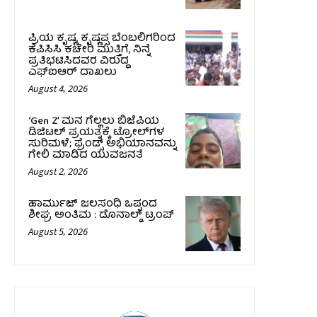
ಪ್ರಿಯ ಕೃಷ್ಣ, ಕೃಷ್ಣಪ್ಪ ಬೆಂಬಲಿಗರಿಂದ
ಕೆಪಿಸಿಸಿ ಕಚೇರಿ ಮುತ್ತಿಗೆ, ನಿನ್ನೆ
ಪ್ರತಿಭಟಿಸಿದವರ ವಿರುದ್ಧ
ಎಫ್‌ಐಆರ್‌ ದಾಖಲು
August 4, 2026
‘Gen Z’ ಮನ ಗೆಲ್ಲಲು ಬಿಜೆಪಿಯ
ಡಿಜಿಟಲ್ ಪ್ರಯತ್ನಕ್ಕೆ ಟ್ರೋಲ್‌ಗಳ
ಸುರಿಮಳೆ; ಫ್ರೆಂಡ್ಸ್ ಅಭಿಯಾನವನ್ನು
ಗೇಲಿ ಮಾಡಿದ ಯುವಜನತೆ
August 2, 2026
ಹಾರ್ಮುಜ್‌ ಜಲಸಂಧಿ ಒಪ್ಪಂದ
ಶೀಘ್ರ ಅಂತಿಮ : ಡೊನಾಲ್ಡ್‌ ಟ್ರಂಪ್‌
August 5, 2026