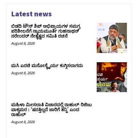
Latest news
ಬಿಡದಿ ಟೌನ್ ಶಿಪ್ ಅಭಿಪ್ರಾಯಗಳ ಸಮಗ್ರ
ಪರಿಶೀಲನೆಗೆ ನ್ಯಾಯಮೂರ್ತಿ ಗುಹನಾಥನ್
ನರೇಂದರ್ ನೇತೃತ್ವದ ಸಮಿತಿ ರಚನೆ
August 8, 2026
ಮಸಿ ಎರಚಿ ಮನೋಸ್ಥೈರ್ಯ ಕುಗ್ಗಿಸಲಾಗದು
August 8, 2026
ಮಹಿಳಾ ಮೀಸಲಾತಿ ವಿಚಾರದಲ್ಲಿ ರಾಹುಲ್‌-ರಿಜಿಜು
ವಾಕ್ಸಮರ : ‘ಷರತ್ತಿಲ್ಲದೆ ಜಾರಿಗೆ ತನ್ನಿ’ ಎಂದ
ರಾಹುಲ್‌
August 8, 2026