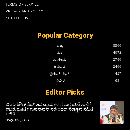
TERMS OF SERVICE
PRIVACY AND POLICY
CONTACT US
Popular Category
ರಾಜ್ಯ
8300
ದೇಶ
4072
ರಾಜಕೀಯ
2760
ಅಪರಾಧ
2400
ಬ್ರೇಕಿಂಗ್ ನ್ಯೂಸ್
1427
ವಿದೇಶ
631
Editor Picks
ಬಿಡದಿ ಟೌನ್ ಶಿಪ್ ಅಭಿಪ್ರಾಯಗಳ ಸಮಗ್ರ ಪರಿಶೀಲನೆಗೆ
ನ್ಯಾಯಮೂರ್ತಿ ಗುಹನಾಥನ್ ನರೇಂದರ್ ನೇತೃತ್ವದ ಸಮಿತಿ
ರಚನೆ
August 8, 2026