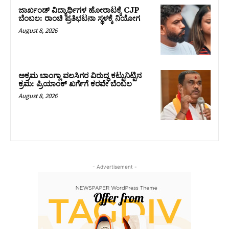
ಜಾರ್ಖಂಡ್‌ ವಿದ್ಯಾರ್ಥಿಗಳ ಹೋರಾಟಕ್ಕೆ CJP
ಬೆಂಬಲ: ರಾಂಚಿ ಪ್ರತಿಭಟನಾ ಸ್ಥಳಕ್ಕೆ ನಿಯೋಗ
August 8, 2026
ಅಕ್ರಮ ಬಾಂಗ್ಲಾ ವಲಸಿಗರ ವಿರುದ್ಧ ಕಟ್ಟುನಿಟ್ಟಿನ
ಕ್ರಮ: ಪ್ರಿಯಾಂಕ್ ಖರ್ಗೆಗೆ ಕರವೇ ಬೆಂಬಲ
August 8, 2026
- Advertisement -