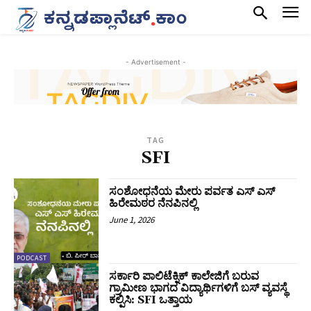
- Advertisement -
TAG
SFI
ಸಂಶೋಧನೆಯ ಮೇರು ಪರ್ವತ ಎಸ್ ಎಸ್
ಹಿರೇಮಠರ ನೆನಪಿನಲ್ಲಿ
June 1, 2026
PODCAST
ಸರ್ಕಾರಿ ಪಾಲಿಟೆಕ್ನಿಕ್ ಕಾಲೇಜಿಗೆ ಬರುವ
ಗ್ರಾಮೀಣ ಭಾಗದ ವಿದ್ಯಾರ್ಥಿಗಳಿಗೆ ಬಸ್ ವ್ಯವಸ್ಥೆ
ಕಲ್ಪಿಸಿ: SFI ಒತ್ತಾಯ