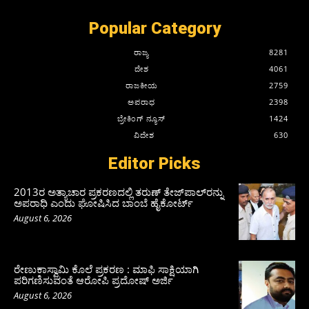
Popular Category
ರಾಜ್ಯ
8281
ದೇಶ
4061
ರಾಜಕೀಯ
2759
ಅಪರಾಧ
2398
ಬ್ರೇಕಿಂಗ್ ನ್ಯೂಸ್
1424
ವಿದೇಶ
630
Editor Picks
2013ರ ಅತ್ಯಾಚಾರ ಪ್ರಕರಣದಲ್ಲಿ ತರುಣ್ ತೇಜ್‌ಪಾಲ್‌ರನ್ನು
ಅಪರಾಧಿ ಎಂದು ಘೋಷಿಸಿದ ಬಾಂಬೆ ಹೈಕೋರ್ಟ್
August 6, 2026
ರೇಣುಕಾಸ್ವಾಮಿ ಕೊಲೆ ಪ್ರಕರಣ : ಮಾಫಿ ಸಾಕ್ಷಿಯಾಗಿ
ಪರಿಗಣಿಸುವಂತೆ ಆರೋಪಿ ಪ್ರದೋಷ್‌ ಅರ್ಜಿ
August 6, 2026