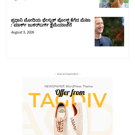
ಪ್ರಧಾನಿ ಮೋದಿಯ ಫೇಸ್ಬುಕ್‌ ಪೋಸ್ಟ್‌ ತೆಗೆದ ಮೆಟಾ
: ಮಾರ್ಕ್ ಜುಕರ್‌ಬರ್ಗ್ ಕ್ಷಮೆಯಾಚನೆ
August 5, 2026
- Advertisement -