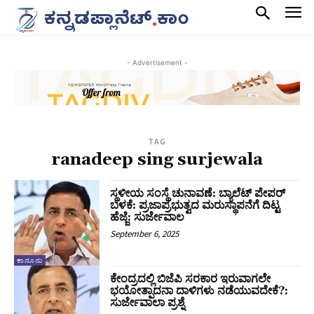
- Advertisement -
TAG
ranadeep sing surjewala
ಸ್ಥಳೀಯ ಸಂಸ್ಥೆ ಚುನಾವಣೆ: ಬ್ಯಾಲೆಟ್ ಪೇಪರ್
ಬಳಕೆ: ಪ್ರಜಾಪ್ರಭುತ್ವದ ಮರುಸ್ಥಾಪನೆಗೆ ದಿಟ್ಟ
ಹೆಜ್ಜೆ: ಸುರ್ಜೇವಾಲ
September 6, 2025
ಕಾನೂನು
ಕೇಂದ್ರದಲ್ಲಿ ಬಿಜೆಪಿ ಸರಕಾರ ಇರುವಾಗಲೇ
ಭಯೋತ್ಪಾದನಾ ದಾಳಿಗಳು ನಡೆಯುವದೇಕೆ?:
ಸುರ್ಜೇವಾಲಾ ಪ್ರಶ್ನೆ