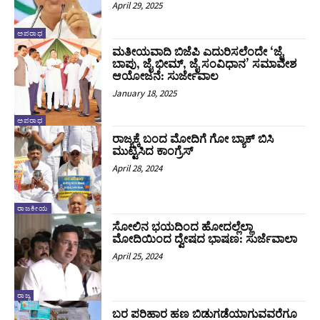
April 29, 2025
ಅಪರಾಧ
ಮತೀಯವಾದಿ ಬಿಜೆಪಿ ಎದುರಿಸಲೆಂದೇ ‘ಜೈ
ಬಾಪು, ಜೈ ಭೀಮ್, ಜೈ ಸಂವಿಧಾನ’ ಸಮಾವೇಶ
ಆಯೋಜನೆ: ಸುರ್ಜೇವಾಲ
January 18, 2025
ಅಪರಾಧ
ರಾಜ್ಯಕ್ಕೆ ಬಂದ ಮೋದಿಗೆ ಗೋ ಬ್ಯಾಕ್ ಬಿಸಿ
ಮುಟ್ಟಿಸಿದ ಕಾಂಗ್ರೆಸ್
April 28, 2024
ರಾಜಕೀಯ
ಸೋಲಿನ ಭಯದಿಂದ ಹೋದಲ್ಲೆಲ್ಲಾ
ಮೋದಿಯಿಂದ ದ್ವೇಷದ ಭಾಷಣ: ಸುರ್ಜೆವಾಲಾ
April 25, 2024
ರಾಜ್ಯ
ಬರ ಪರಿಹಾರ ಹಣ ಬಿಡುಗಡೆಯಾಗುವವರೆಗೂ