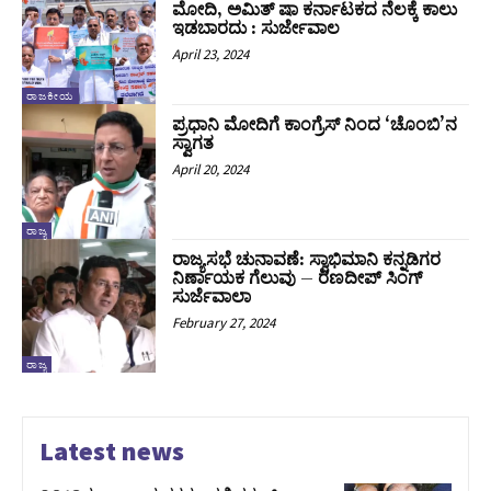
ಮೋದಿ, ಅಮಿತ್ ಷಾ ಕರ್ನಾಟಕದ ನೆಲಕ್ಕೆ ಕಾಲು
ಇಡಬಾರದು : ಸುರ್ಜೇವಾಲ
April 23, 2024
ರಾಜಕೀಯ
ಪ್ರಧಾನಿ‌ ಮೋದಿಗೆ ಕಾಂಗ್ರೆಸ್ ನಿಂದ ‘ಚೊಂಬಿ’ನ
ಸ್ವಾಗತ
April 20, 2024
ರಾಜ್ಯ
ರಾಜ್ಯಸಭೆ ಚುನಾವಣೆ: ಸ್ವಾಭಿಮಾನಿ ಕನ್ನಡಿಗರ
ನಿರ್ಣಾಯಕ ಗೆಲುವು – ರಣದೀಪ್ ಸಿಂಗ್
ಸುರ್ಜೆವಾಲಾ
February 27, 2024
ರಾಜ್ಯ
Latest news