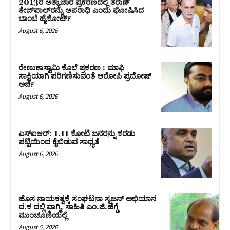
2013ರ ಅತ್ಯಾಚಾರ ಪ್ರಕರಣದಲ್ಲಿ ತರುಣ್
ತೇಜ್‌ಪಾಲ್‌ರನ್ನು ಅಪರಾಧಿ ಎಂದು ಘೋಷಿಸಿದ
ಬಾಂಬೆ ಹೈಕೋರ್ಟ್
August 6, 2026
ರೇಣುಕಾಸ್ವಾಮಿ ಕೊಲೆ ಪ್ರಕರಣ : ಮಾಫಿ
ಸಾಕ್ಷಿಯಾಗಿ ಪರಿಗಣಿಸುವಂತೆ ಆರೋಪಿ ಪ್ರದೋಷ್‌
ಅರ್ಜಿ
August 6, 2026
ಎಸ್‌ಐಆರ್‌: 1.11 ಕೋಟಿ ಜನರನ್ನು ಕರಡು
ಪಟ್ಟಿಯಿಂದ ಕೈಬಿಡುವ ಸಾಧ್ಯತೆ
August 6, 2026
ಹೊಸ ನಾಯಕತ್ವಕ್ಕೆ ಸಂಘಟನಾ ಸೃಜನ್ ಅಭಿಯಾನ –
ದ.ಕ ದಲ್ಲಿ ವಾಗ್ಮಿ, ಸಾಹಿತಿ ಎಂ.ಜಿ.ಹೆಗ್ಡೆ
ಮುಂಚೂಣಿಯಲ್ಲಿ
August 5, 2026