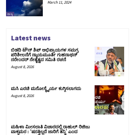
March 11, 2024
ರಾಜ್ಯ
Latest news
ಬಿಡದಿ ಟೌನ್ ಶಿಪ್ ಅಭಿಪ್ರಾಯಗಳ ಸಮಗ್ರ
ಪರಿಶೀಲನೆಗೆ ನ್ಯಾಯಮೂರ್ತಿ ಗುಹನಾಥನ್
ನರೇಂದರ್ ನೇತೃತ್ವದ ಸಮಿತಿ ರಚನೆ
August 8, 2026
ಮಸಿ ಎರಚಿ ಮನೋಸ್ಥೈರ್ಯ ಕುಗ್ಗಿಸಲಾಗದು
August 8, 2026
ಮಹಿಳಾ ಮೀಸಲಾತಿ ವಿಚಾರದಲ್ಲಿ ರಾಹುಲ್‌-ರಿಜಿಜು
ವಾಕ್ಸಮರ : ‘ಷರತ್ತಿಲ್ಲದೆ ಜಾರಿಗೆ ತನ್ನಿ’ ಎಂದ