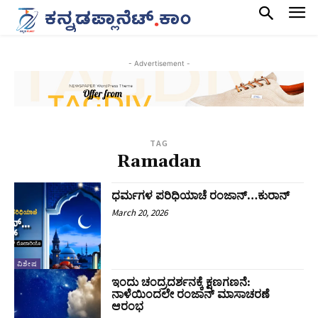
- Advertisement -
TAG
Ramadan
ಧರ್ಮಗಳ ಪರಿಧಿಯಾಚೆ ರಂಜಾನ್…ಕುರಾನ್
March 20, 2026
ವಿಶೇಷ
ಇಂದು ಚಂದ್ರದರ್ಶನಕ್ಕೆ ಕ್ಷಣಗಣನೆ:
ನಾಳೆಯಿಂದಲೇ ರಂಜಾನ್‌ ಮಾಸಾಚರಣೆ
ಆರಂಭ