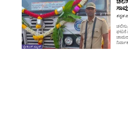
ಚಲಿಸ
ಸಾವ
ಕನ್ನಡ ಪ್
ಚಲಿಸುತ್
ಘಟನೆ 
ಚಾಮರಾ
ನಿರ್ವಾ
ಬ್ರೇಕಿಂಗ್ ನ್ಯೂಸ್