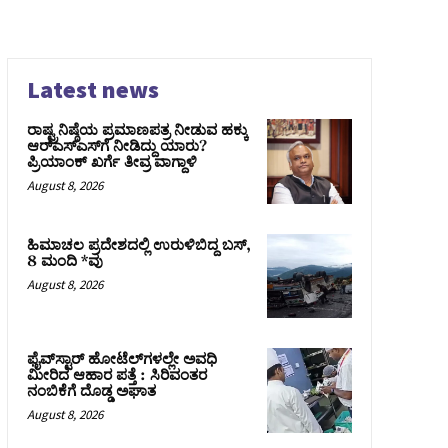
Latest news
ರಾಷ್ಟ್ರನಿಷ್ಠೆಯ ಪ್ರಮಾಣಪತ್ರ ನೀಡುವ ಹಕ್ಕು
ಆರ್‌ಎಸ್‌ಎಸ್‌ಗೆ ನೀಡಿದ್ದು ಯಾರು?
ಪ್ರಿಯಾಂಕ್ ಖರ್ಗೆ ತೀವ್ರ ವಾಗ್ದಾಳಿ
August 8, 2026
ಹಿಮಾಚಲ ಪ್ರದೇಶದಲ್ಲಿ ಉರುಳಿಬಿದ್ದ ಬಸ್‌,
8 ಮಂದಿ *ವು
August 8, 2026
ಫೈವ್‌ಸ್ಟಾರ್ ಹೋಟೆಲ್‌ಗಳಲ್ಲೇ ಅವಧಿ
ಮೀರಿದ ಆಹಾರ ಪತ್ತೆ : ಸಿರಿವಂತರ
ನಂಬಿಕೆಗೆ ದೊಡ್ಡ ಅಘಾತ
August 8, 2026