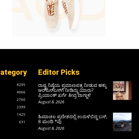
Category
Editor Picks
ರಾಷ್ಟ್ರನಿಷ್ಠೆಯ ಪ್ರಮಾಣಪತ್ರ ನೀಡುವ ಹಕ್ಕು
8295
ಆರ್‌ಎಸ್‌ಎಸ್‌ಗೆ ನೀಡಿದ್ದು ಯಾರು?
4066
ಪ್ರಿಯಾಂಕ್ ಖರ್ಗೆ ತೀವ್ರ ವಾಗ್ದಾಳಿ
2760
August 8, 2026
2399
1425
ಹಿಮಾಚಲ ಪ್ರದೇಶದಲ್ಲಿ ಉರುಳಿಬಿದ್ದ ಬಸ್‌,
8 ಮಂದಿ *ವು
631
August 8, 2026