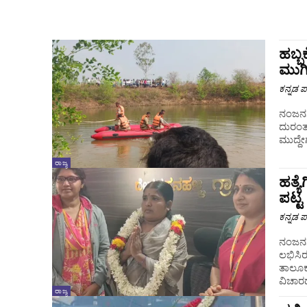
ಹಬ್
ಮುಗಿ
ಕನ್ನಡ ಪ್
ನಂಜನಗ
ದುರಂತ 
ಮುದ್ದೇ
ರಾಜ್ಯ
ಹತ್ಯೆ
ಪಟ್ಟ
ಕನ್ನಡ ಪ್
ನಂಜನಗೂ
ಲಭಿಸಿರ
ತಾಲೂಕು
ವಿಚಾರದಲ
ರಾಜ್ಯ