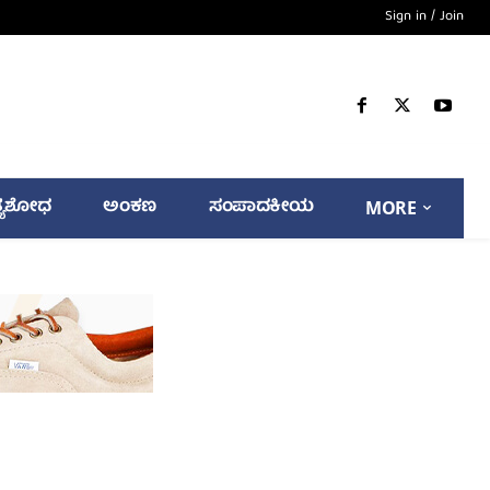
Sign in / Join
್ಯಶೋಧ
ಅಂಕಣ
ಸಂಪಾದಕೀಯ
MORE