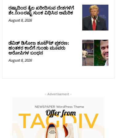
ರಷ್ಯಾದಿಂದ ತೈಲ ಖರೀದಿಸುವ ದೇಶಗಳಿಗೆ
ಶೇ.100ರಷ್ಟು ಸುಂಕ ವಿಧಿಸಿದ ಅಮೆರಿಕ
August 8, 2026
ಡೆವಿಡ್ ಡಿಸೋಜ ಶೂಟೌಟ್ ಪ್ರಕರಣ:
ಹಂತಕರ ಕಾಲಿಗೆ ಗುಂಡು ಮೂವರು
ಆರೋಪಿಗಳ ಬಂಧನ
August 8, 2026
- Advertisement -