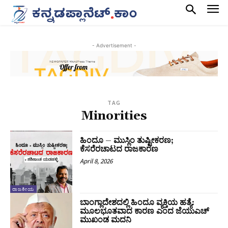
- Advertisement -
TAG
Minorities
ಹಿಂದೂ – ಮುಸ್ಲಿಂ ತುಷ್ಟೀಕರಣ;
ಕೆಸರೆರಚಾಟದ ರಾಜಕಾರಣ
April 8, 2026
ರಾಜಕೀಯ
ಬಾಂಗ್ಲಾದೇಶದಲ್ಲಿ ಹಿಂದೂ ವ್ಯಕ್ತಿಯ ಹತ್ಯೆ:
ಮೂಲಭೂತವಾದ ಕಾರಣ ಎಂದ ಜೆಯುಎಚ್‌
ಮುಖಂಡ ಮದನಿ