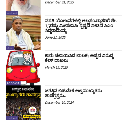
December 31, 2025
ಅಪರಾಧ
ವಸತಿ ಯೋಜನೆಗಳಲ್ಲಿ ಅಲ್ಪಸಂಖ್ಯಾತರಿಗೆ ಶೇ.
15ರಷ್ಟು ಮೀಸಲಾತಿ: ಸ್ಪಷ್ಟನೆ ನೀಡಿದ ಸಿಎಂ
ಸಿದ್ದರಾಮಯ್ಯ
June 21, 2025
ದೇಶ
ಕಾರು ಚಲಾಯಿಸಿದ ಬಾಲಕ; ಅಪ್ಪನ ವಿರುದ್ಧ
ಕೇಸ್‌ ದಾಖಲು
March 15, 2025
PODCAST
ಜಗತ್ತಿನ ಬಹುತೇಕ ಅಲ್ಪಸಂಖ್ಯಾತರು
ಶಾಪಗ್ರಸ್ತರು..
December 10, 2024
ಅಪರಾಧ