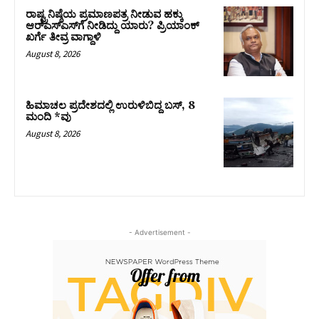
ರಾಷ್ಟ್ರನಿಷ್ಠೆಯ ಪ್ರಮಾಣಪತ್ರ ನೀಡುವ ಹಕ್ಕು
ಆರ್‌ಎಸ್‌ಎಸ್‌ಗೆ ನೀಡಿದ್ದು ಯಾರು? ಪ್ರಿಯಾಂಕ್
ಖರ್ಗೆ ತೀವ್ರ ವಾಗ್ದಾಳಿ
August 8, 2026
ಹಿಮಾಚಲ ಪ್ರದೇಶದಲ್ಲಿ ಉರುಳಿಬಿದ್ದ ಬಸ್‌, 8
ಮಂದಿ *ವು
August 8, 2026
- Advertisement -