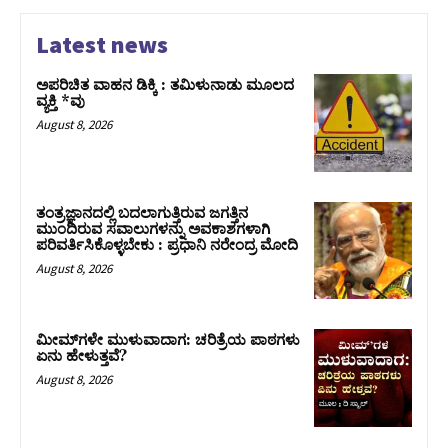
Latest news
ಅಪರಿಚಿತ ವಾಹನ ಡಿಕ್ಕಿ : ತಮಿಳುನಾಡು ಮೂಲದ
ವ್ಯಕ್ತಿ *ವು
August 8, 2026
ತಂತ್ರಜ್ಞಾನದಲ್ಲಿ ಬದಲಾಗುತ್ತಿರುವ ಜಗತ್ತಿನ
ಮುಂದಿರುವ ಸವಾಲುಗಳನ್ನು ಅವಕಾಶಗಳಾಗಿ
ಪರಿವರ್ತಿಸಿಕೊಳ್ಳಬೇಕು : ಪ್ರಧಾನಿ ನರೇಂದ್ರ ಮೋದಿ
August 8, 2026
ಮೀಮ್‌ಗಳೇ ಮುಳುವಾದಾಗ: ಚರಿತ್ರೆಯ ಪಾಠಗಳು
ಏನು ಹೇಳುತ್ತವೆ?
August 8, 2026