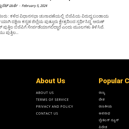
ಲಾನೆಟ್ ವಾರ್ತೆ
-
February 5, 2024
ರು : ಕಳೆದ ವಿಧಾನಸಭಾ ಚುನಾವಣೆಯಲ್ಲಿ ಬಿಜೆಪಿಯ ವಿರುದ್ಧ ಬಂಡಾಯ
ಿಯಾಗಿ ದಕ್ಷಿಣ ಕನ್ನಡ ಜಿಲ್ಲೆಯ ಪುತ್ತೂರು ಕ್ಷೇತ್ರದಿಂದ ಸ್ಪರ್ಧಿಸಿದ್ದ ಅರುಣ್
 ಪುತ್ತಿಲ ಬಿಜೆಪಿಗೆ ಸೇರ್ಪಡೆಯಾಗಲಿದ್ದಾರೆ ಎಂದು ಮೂಲಗಳು ತಿಳಿಸಿವೆ.
ು ಪುತ್ತಿಲ...
About Us
Popular 
ರಾಜ್ಯ
ABOUT US
ದೇಶ
TERMS OF SERVICE
ರಾಜಕೀಯ
PRIVACY AND POLICY
ಅಪರಾಧ
CONTACT US
ಬ್ರೇಕಿಂಗ್ ನ್ಯೂಸ್
ವಿದೇಶ