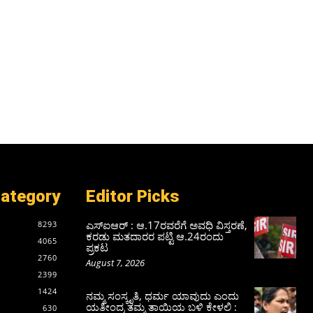
Category
Editor Picks
ಎಸ್‌ಐಆರ್‌ : ಆ.17ರವರೆಗೆ ಅವಧಿ ವಿಸ್ತರಣೆ,
8293
ಕರಡು ಮತದಾರರ ಪಟ್ಟಿ ಆ.24ರಂದು
4065
ಪ್ರಕಟ
2760
August 7, 2026
2399
1424
ನಮ್ಮ ಸಂಸ್ಕೃತಿ, ಧರ್ಮ ಯಾವುದು ಎಂದು
ಯತೀಂದ್ರ ತಮ್ಮ ತಾಯಿಯ ಬಳಿ ಕೇಳಲಿ :
630