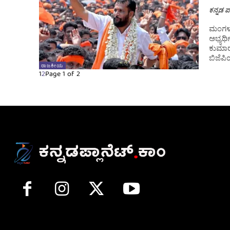
ಕನ್ನಡ ಪ್
ಮಂಗಳೂ
ಅಭ್ಯರ್ಥ
ಕುಮಾರ್
ಬಿಜೆಪಿಯ
ರಾಜಕೀಯ
1
2
Page 1 of 2