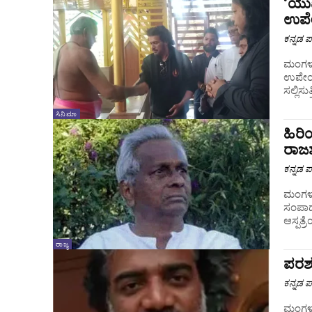
‘ಯುಐ
ಉಪೇ
ಕನ್ನಡ ಪ್
ಮಂಗಳೂರ
ಉಪೇಂದ್
ಸಲ್ಲಿಸ
ಸಿನಿಮಾ
ಹಿರಿ
ರಾಜ
ಕನ್ನಡ ಪ್
ಮಂಗಳೂರ
ಸಂಪಾದ
ರಾಜ್ಯ
ಪರಶು
ಕನ್ನಡ ಪ್
ಮಂಗಳೂ