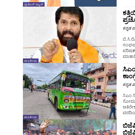
ಬ್ರೇಕಿಂಗ್ ನ್ಯೂಸ್
ಕತ್ತ
ಪ್ರಚ
ಕನ್ನಡ ಪ್
ಬಿ.ಸಿ.ರ
ಸಂಘಪರಿ
ಪರಿಷತ್
ರಾಜಕೀಯ
ಸಿಎ
ಕಾಂಗ್
ಕನ್ನಡ ಪ್
ಸಿಎಂ ಸ
ಸೋಮವಾರ
ಅತಿರೇಕ
ರಾಜಕೀಯ
ಬಿಜೆ
ಬಿಜೆ