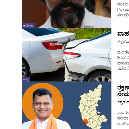
ಸಂಬಂಧಿ
(45) ಅವರನ್ನು ಬಂಧಿಸ
ನಲ್ಲೂರಿ
ಅಪರಾಧ
ವಾಹ
ಕನ್ನಡ ಪ್
ಮಂಗಳೂರು
ಹಿಂಬದ
ಧಾರುಣ
ರಾಜ್ಯ
ರಕ್
ನೇಮಕ
ಕನ್ನಡ ಪ್
ಮಂಗಳೂರ
ಸಲಹಾ ಸಮಿತ
ರಾಜ್‌ನ