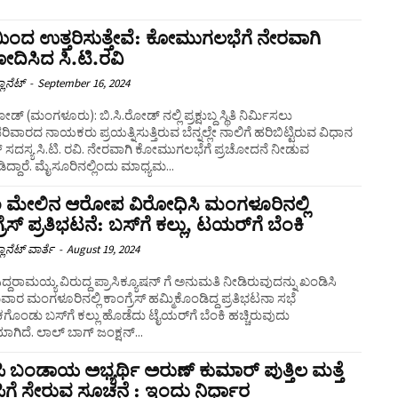
ಿಯಿಂದ ಉತ್ತರಿಸುತ್ತೇವೆ: ಕೋಮುಗಲಭೆಗೆ ನೇರವಾಗಿ
ೋದಿಸಿದ ಸಿ.ಟಿ.ರವಿ
ಲಾನೆಟ್
-
September 16, 2024
ೋಡ್ (ಮಂಗಳೂರು): ಬಿ.ಸಿ.ರೋಡ್ ನಲ್ಲಿ ಪ್ರಕ್ಷುಬ್ದ ಸ್ಥಿತಿ ನಿರ್ಮಿಸಲು
ವಾರದ ನಾಯಕರು ಪ್ರಯತ್ನಿಸುತ್ತಿರುವ ಬೆನ್ನಲ್ಲೇ ನಾಲಿಗೆ ಹರಿಬಿಟ್ಟಿರುವ ವಿಧಾನ
 ಸದಸ್ಯ ಸಿ.ಟಿ. ರವಿ. ನೇರವಾಗಿ ಕೋಮುಗಲಭೆಗೆ ಪ್ರಚೋದನೆ ನೀಡುವ
ಮಾತಾಡಿದ್ದಾರೆ. ಮೈಸೂರಿನಲ್ಲಿಂದು ಮಾಧ್ಯಮ...
ಂ ಮೇಲಿನ ಆರೋಪ ವಿರೋಧಿಸಿ ಮಂಗಳೂರಿನಲ್ಲಿ
ರೆಸ್‌ ಪ್ರತಿಭಟನೆ: ಬಸ್‌ಗೆ ಕಲ್ಲು, ಟಯರ್‌ಗೆ ಬೆಂಕಿ
ಲಾನೆಟ್ ವಾರ್ತೆ
-
August 19, 2024
ಿದ್ದರಾಮಯ್ಯ ವಿರುದ್ದ ಪ್ರಾಸಿಕ್ಯೂಷನ್ ಗೆ ಅನುಮತಿ ನೀಡಿರುವುದನ್ನು ಖಂಡಿಸಿ
 ಮಂಗಳೂರಿನಲ್ಲಿ ಕಾಂಗ್ರೆಸ್‌ ಹಮ್ಮಿಕೊಂಡಿದ್ದ ಪ್ರತಿಭಟನಾ ಸಭೆ
ಗೊಂಡು ಬಸ್‌ಗೆ ಕಲ್ಲು ಹೊಡೆದು ಟೈಯರ್‌ಗೆ ಬೆಂಕಿ ಹಚ್ಚಿರುವುದು
ವರದಿಯಾಗಿದೆ. ಲಾಲ್ ಬಾಗ್ ಜಂಕ್ಷನ್...
ಪಿ ಬಂಡಾಯ ಅಭ್ಯರ್ಥಿ ಅರುಣ್‌ ಕುಮಾರ್‌ ಪುತ್ತಿಲ ಮತ್ತೆ
ಪಿಗೆ ಸೇರುವ ಸೂಚನೆ : ಇಂದು ನಿರ್ಧಾರ