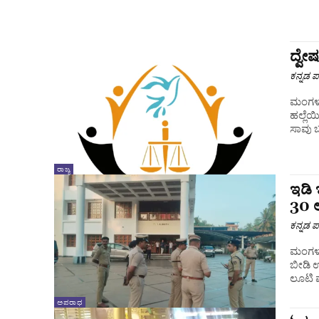
ದ್ವ
ಕನ್ನಡ ಪ್
ಮಂಗಳೂ
ಹಲ್ಲೆಯ
ಸಾವು ಬ
ರಾಜ್ಯ
ಇಡಿ 
30 ಲ
ಕನ್ನಡ ಪ್
ಮಂಗಳೂ
ಬೀಡಿ ಉ
ಲೂಟಿ 
ಅಪರಾಧ