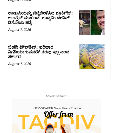
ಉಡುಪಿಯನ್ನು ಬೆಚ್ಚಿಬೀಳಿಸಿದ ಶೂಟೌಟ್‌:
ಕಾಂಗ್ರೆಸ್‌ ಮುಖಂಡ, ಉದ್ಯಮಿ ಡೇವಿಡ್
ಡಿಸೋಜಾ ಹತ್ಯೆ
August 7, 2026
ಬಿಡದಿ ಟೌನ್‌ಶಿಪ್‌: ಪರಿಹಾರ
ನಿಗದಿಯಾಗುವವರೆಗೆ ತೆರವು ಇಲ್ಲ ಎಂದ
ಸರ್ಕಾರ
August 7, 2026
- Advertisement -