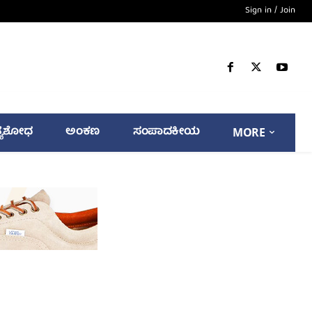
Sign in / Join
್ಯಶೋಧ
ಅಂಕಣ
ಸಂಪಾದಕೀಯ
MORE