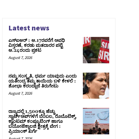
Latest news
ಎಸ್‌ಐಆರ್‌ : ಆ.17ರವರೆಗೆ ಅವಧಿ
ವಿಸ್ತರಣೆ, ಕರಡು ಮತದಾರರ ಪಟ್ಟಿ
ಆ.24ರಂದು ಪ್ರಕಟ
August 7, 2026
ನಮ್ಮ ಸಂಸ್ಕೃತಿ, ಧರ್ಮ ಯಾವುದು ಎಂದು
ಯತೀಂದ್ರ ತಮ್ಮ ತಾಯಿಯ ಬಳಿ ಕೇಳಲಿ :
ಶೋಭಾ ಕರಂದ್ಲಾಜೆ ತಿರುಗೇಟು
August 7, 2026
ರಾಜ್ಯದಲ್ಲಿ 1,500ಕ್ಕೂ ಹೆಚ್ಚು
ಸ್ಟಾರ್ಟ್‌ಅಪ್‌ಗಳಿಗೆ ಬೆಂಬಲ, ರೊಬೊಟಿಕ್ಸ್,
ಕ್ವಾಂಟಮ್ ಕಂಪ್ಯೂಟಿಂಗ್ ಹಾಗೂ
ಬಯೋಟೆಕ್ನಾಲಜಿ ಕ್ಷೇತ್ರಕ್ಕೆ ವೇಗ :
ಪ್ರಿಯಾಂಕ್‌ ಖರ್ಗೆ
August 7, 2026