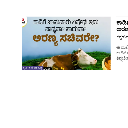
ಕಾಡಿ
ಅರಣ
ಕನ್ನಡ ಪ್
ಈ ಮಣ್
ಕಾಡಿಗೆ
ತಿನ್ನಬೇ
ಕೃಷಿ-ಕಲೆ-ಸಾಹಿತ್ಯ