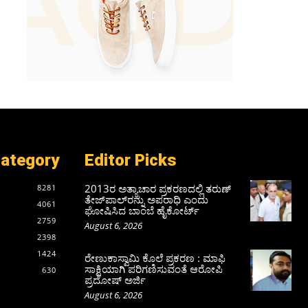
Category
Editor Picks
2013ರ ಅತ್ಯಾಚಾರ ಪ್ರಕರಣದಲ್ಲಿ ತರುಣ್
8281
ತೇಜ್‌ಪಾಲ್‌ರನ್ನು ಅಪರಾಧಿ ಎಂದು
4061
ಘೋಷಿಸಿದ ಬಾಂಬೆ ಹೈಕೋರ್ಟ್
2759
August 6, 2026
2398
1424
ರೇಣುಕಾಸ್ವಾಮಿ ಕೊಲೆ ಪ್ರಕರಣ : ಮಾಫಿ
ಸಾಕ್ಷಿಯಾಗಿ ಪರಿಗಣಿಸುವಂತೆ ಆರೋಪಿ
630
ಪ್ರದೋಷ್‌ ಅರ್ಜಿ
August 6, 2026