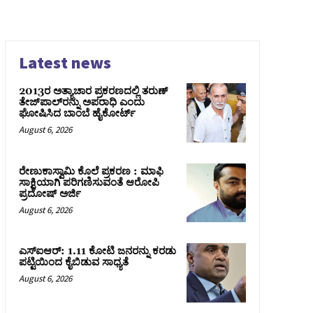
Latest news
2013ರ ಅತ್ಯಾಚಾರ ಪ್ರಕರಣದಲ್ಲಿ ತರುಣ್
ತೇಜ್‌ಪಾಲ್‌ರನ್ನು ಅಪರಾಧಿ ಎಂದು
ಘೋಷಿಸಿದ ಬಾಂಬೆ ಹೈಕೋರ್ಟ್
August 6, 2026
ರೇಣುಕಾಸ್ವಾಮಿ ಕೊಲೆ ಪ್ರಕರಣ : ಮಾಫಿ
ಸಾಕ್ಷಿಯಾಗಿ ಪರಿಗಣಿಸುವಂತೆ ಆರೋಪಿ
ಪ್ರದೋಷ್‌ ಅರ್ಜಿ
August 6, 2026
ಎಸ್‌ಐಆರ್‌: 1.11 ಕೋಟಿ ಜನರನ್ನು ಕರಡು
ಪಟ್ಟಿಯಿಂದ ಕೈಬಿಡುವ ಸಾಧ್ಯತೆ
August 6, 2026