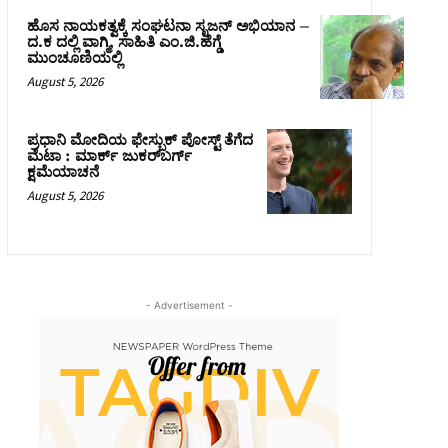
ಹೊಸ ನಾಯಕತ್ವಕ್ಕೆ ಸಂಘಟನಾ ಸೃಜನ್ ಅಭಿಯಾನ –
ದ.ಕ ದಲ್ಲಿ ವಾಗ್ಮಿ, ಸಾಹಿತಿ ಎಂ.ಜಿ.ಹೆಗ್ಡೆ
ಮುಂಚೂಣಿಯಲ್ಲಿ
August 5, 2026
ಪ್ರಧಾನಿ ಮೋದಿಯ ಫೇಸ್ಬುಕ್‌ ಪೋಸ್ಟ್‌ ತೆಗೆದ
ಮೆಟಾ : ಮಾರ್ಕ್ ಜುಕರ್‌ಬರ್ಗ್
ಕ್ಷಮೆಯಾಚನೆ
August 5, 2026
- Advertisement -