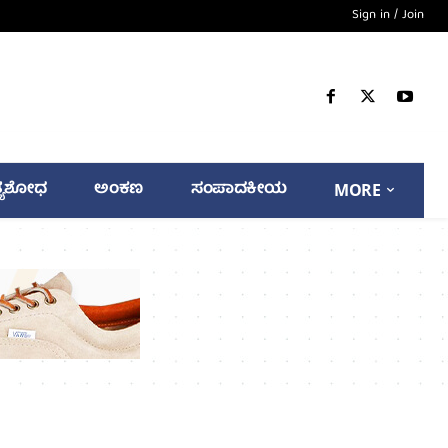
Sign in / Join
್ಯಶೋಧ
ಅಂಕಣ
ಸಂಪಾದಕೀಯ
MORE