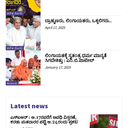
ದಲಿತ ನೋಟ
ಬ್ರಾಹ್ಮಣರು, ಲಿಂಗಾಯತರು, ಒಕ್ಕಲಿಗರು..
April 17, 2025
ದಲಿತ ನೋಟ
ಲಿಂಗಾಯತಕ್ಕೆ ಸ್ವತಂತ್ರ ಧರ್ಮ ಮಾನ್ಯತೆ
ಸಿಗಬೇಕಿತ್ತು : ಎಂ.ಬಿ.ಪಾಟೀಲ್‌
January 17, 2025
ಕಾನೂನು
Latest news
ಎಸ್‌ಐಆರ್‌ : ಆ.17ರವರೆಗೆ ಅವಧಿ ವಿಸ್ತರಣೆ,
ಕರಡು ಮತದಾರರ ಪಟ್ಟಿ ಆ.24ರಂದು ಪ್ರಕಟ