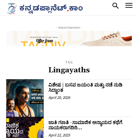
- Advertisement -
TAG
Lingayaths
ವಿಶೇಷ | ಬಸವ ಜಯಂತಿ ಮತ್ತು ನಡೆ ನುಡಿ
ಸಿದ್ಧಾಂತ
April 20, 2026
ರಾಜ್ಯ
ಜಾತಿ ಗಣತಿ -ಸಾಮಾಜಿಕ ಅನ್ಯಾಯದ ಕಥೆಗೆ
ನಾಯಕರಾಗದಿರಿ…
April 22, 2025