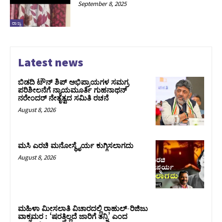
September 8, 2025
ರಾಜ್ಯ
Latest news
ಬಿಡದಿ ಟೌನ್ ಶಿಪ್ ಅಭಿಪ್ರಾಯಗಳ ಸಮಗ್ರ
ಪರಿಶೀಲನೆಗೆ ನ್ಯಾಯಮೂರ್ತಿ ಗುಹನಾಥನ್
ನರೇಂದರ್ ನೇತೃತ್ವದ ಸಮಿತಿ ರಚನೆ
August 8, 2026
ಮಸಿ ಎರಚಿ ಮನೋಸ್ಥೈರ್ಯ ಕುಗ್ಗಿಸಲಾಗದು
August 8, 2026
ಮಹಿಳಾ ಮೀಸಲಾತಿ ವಿಚಾರದಲ್ಲಿ ರಾಹುಲ್‌-ರಿಜಿಜು
ವಾಕ್ಸಮರ : ‘ಷರತ್ತಿಲ್ಲದೆ ಜಾರಿಗೆ ತನ್ನಿ’ ಎಂದ