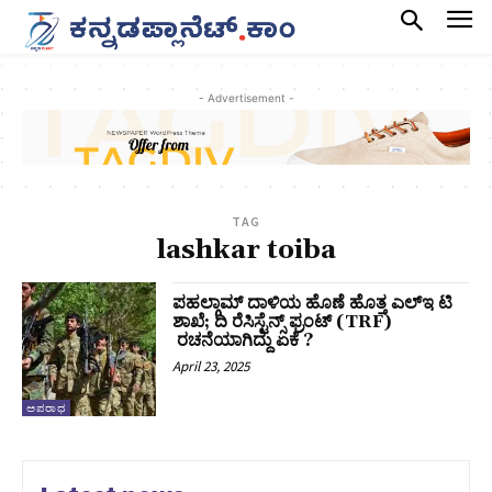
- Advertisement -
TAG
lashkar toiba
ಪಹಲ್ಗಾಮ್ ದಾಳಿಯ ಹೊಣೆ ಹೊತ್ತ ಎಲ್‌ಇ ಟಿ
ಶಾಖೆ; ದಿ ರೆಸಿಸ್ಟೆನ್ಸ್ ಫ್ರಂಟ್ (TRF)
ರಚನೆಯಾಗಿದ್ದು ಏಕೆ ?
April 23, 2025
ಅಪರಾಧ