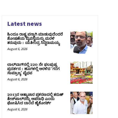
Latest news
ಹಿಂದೂ ರಾಷ್ಟ್ರವನ್ನಾಗಿ ಮಾಡುವುದೆಂದರೆ
ಶೋಷಣೆಯ ವ್ಯವಸ್ಥೆಯನ್ನು ಮರಳಿ
ತರುವುದು : ಯತೀಂದ್ರ ಸಿದ್ದರಾಮಯ್ಯ
August 6, 2026
ಲಾಲ್‍ಬಾಗ್‍ನಲ್ಲಿ 220 ನೇ ಫಲಪುಷ್ಪ
ಪ್ರದರ್ಶನ : ಹೂಗಳಲ್ಲಿ ಅರಳಿದ ‘ಗಂಗ
ಸಾಮ್ರಾಜ್ಯ’ ವೈಭವ
August 6, 2026
2013ರ ಅತ್ಯಾಚಾರ ಪ್ರಕರಣದಲ್ಲಿ ತರುಣ್
ತೇಜ್‌ಪಾಲ್‌ರನ್ನು ಅಪರಾಧಿ ಎಂದು
ಘೋಷಿಸಿದ ಬಾಂಬೆ ಹೈಕೋರ್ಟ್
August 6, 2026