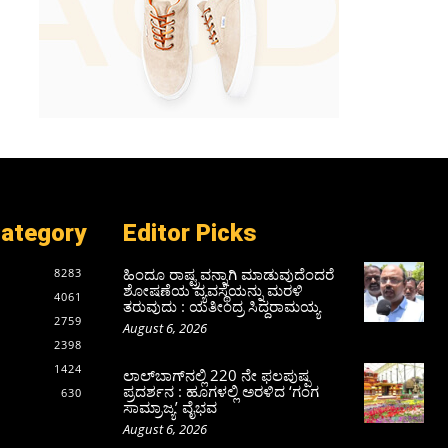
Category
Editor Picks
ಹಿಂದೂ ರಾಷ್ಟ್ರವನ್ನಾಗಿ ಮಾಡುವುದೆಂದರೆ
8283
ಶೋಷಣೆಯ ವ್ಯವಸ್ಥೆಯನ್ನು ಮರಳಿ
4061
ತರುವುದು : ಯತೀಂದ್ರ ಸಿದ್ದರಾಮಯ್ಯ
2759
August 6, 2026
2398
1424
ಲಾಲ್‍ಬಾಗ್‍ನಲ್ಲಿ 220 ನೇ ಫಲಪುಷ್ಪ
ಪ್ರದರ್ಶನ : ಹೂಗಳಲ್ಲಿ ಅರಳಿದ ‘ಗಂಗ
630
ಸಾಮ್ರಾಜ್ಯ’ ವೈಭವ
August 6, 2026