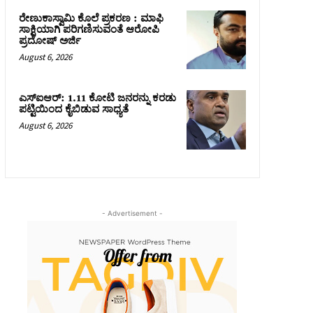
ರೇಣುಕಾಸ್ವಾಮಿ ಕೊಲೆ ಪ್ರಕರಣ : ಮಾಫಿ
ಸಾಕ್ಷಿಯಾಗಿ ಪರಿಗಣಿಸುವಂತೆ ಆರೋಪಿ
ಪ್ರದೋಷ್‌ ಅರ್ಜಿ
August 6, 2026
ಎಸ್‌ಐಆರ್‌: 1.11 ಕೋಟಿ ಜನರನ್ನು ಕರಡು
ಪಟ್ಟಿಯಿಂದ ಕೈಬಿಡುವ ಸಾಧ್ಯತೆ
August 6, 2026
- Advertisement -