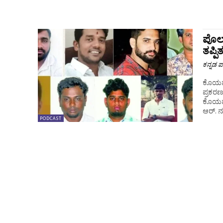
ಪೊಲ್
ತಪ್ಪ
ಕನ್ನಡ ಪ್
ಕೊಯಮತ್
ಪ್ರಕರಣ
ಕೊಯಮತ
ಆರ್. ನಂ
PODCAST