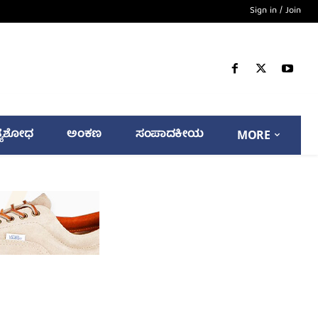
Sign in / Join
್ಯಶೋಧ
ಅಂಕಣ
ಸಂಪಾದಕೀಯ
MORE