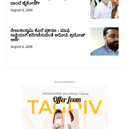
ಬಾಂಬೆ ಹೈಕೋರ್ಟ್
August 6, 2026
ರೇಣುಕಾಸ್ವಾಮಿ ಕೊಲೆ ಪ್ರಕರಣ : ಮಾಫಿ
ಸಾಕ್ಷಿಯಾಗಿ ಪರಿಗಣಿಸುವಂತೆ ಆರೋಪಿ ಪ್ರದೋಷ್‌
ಅರ್ಜಿ
August 6, 2026
- Advertisement -