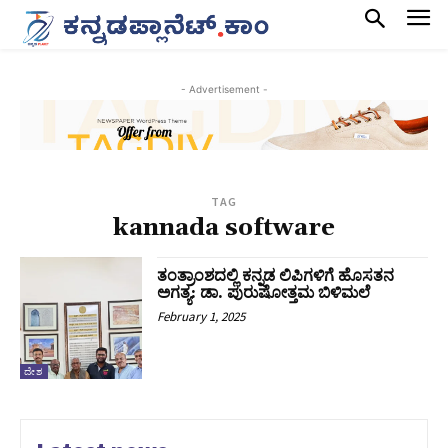
- Advertisement -
TAG
kannada software
ತಂತ್ರಾಂಶದಲ್ಲಿ ಕನ್ನಡ ಲಿಪಿಗಳಿಗೆ ಹೊಸತನ
ಅಗತ್ಯ: ಡಾ. ಪುರುಷೋತ್ತಮ ಬಿಳಿಮಲೆ
February 1, 2025
ದೇಶ