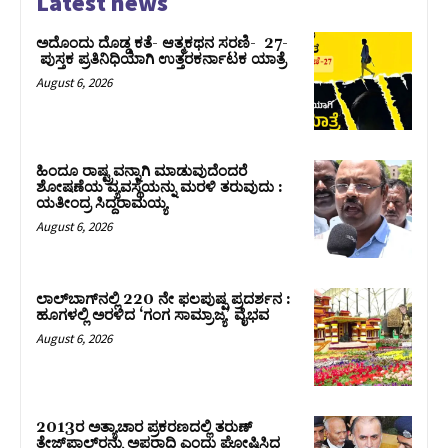
Latest news
ಅದೊಂದು ದೊಡ್ಡ ಕತೆ- ಆತ್ಮಕಥನ ಸರಣಿ- 27-
ಪುಸ್ತಕ ಪ್ರತಿನಿಧಿಯಾಗಿ ಉತ್ತರಕರ್ನಾಟಕ ಯಾತ್ರೆ
August 6, 2026
ಹಿಂದೂ ರಾಷ್ಟ್ರವನ್ನಾಗಿ ಮಾಡುವುದೆಂದರೆ
ಶೋಷಣೆಯ ವ್ಯವಸ್ಥೆಯನ್ನು ಮರಳಿ ತರುವುದು :
ಯತೀಂದ್ರ ಸಿದ್ದರಾಮಯ್ಯ
August 6, 2026
ಲಾಲ್‍ಬಾಗ್‍ನಲ್ಲಿ 220 ನೇ ಫಲಪುಷ್ಪ ಪ್ರದರ್ಶನ :
ಹೂಗಳಲ್ಲಿ ಅರಳಿದ ‘ಗಂಗ ಸಾಮ್ರಾಜ್ಯ’ ವೈಭವ
August 6, 2026
2013ರ ಅತ್ಯಾಚಾರ ಪ್ರಕರಣದಲ್ಲಿ ತರುಣ್
ತೇಜ್‌ಪಾಲ್‌ರನ್ನು ಅಪರಾಧಿ ಎಂದು ಘೋಷಿಸಿದ