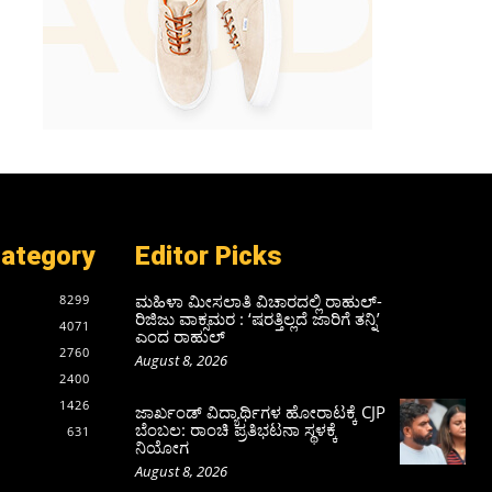
Category
Editor Picks
ಮಹಿಳಾ ಮೀಸಲಾತಿ ವಿಚಾರದಲ್ಲಿ ರಾಹುಲ್‌-
8299
ರಿಜಿಜು ವಾಕ್ಸಮರ : ‘ಷರತ್ತಿಲ್ಲದೆ ಜಾರಿಗೆ ತನ್ನಿ’
4071
ಎಂದ ರಾಹುಲ್‌
2760
August 8, 2026
2400
1426
ಜಾರ್ಖಂಡ್‌ ವಿದ್ಯಾರ್ಥಿಗಳ ಹೋರಾಟಕ್ಕೆ CJP
ಬೆಂಬಲ: ರಾಂಚಿ ಪ್ರತಿಭಟನಾ ಸ್ಥಳಕ್ಕೆ
631
ನಿಯೋಗ
August 8, 2026