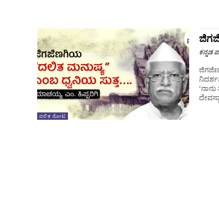
ಜಿಗಜ
ಕನ್ನಡ ಪ್
ಜಿಗಜಿಣ
ನಿದರ್
‘ನಾನು
ದೇವಸ್ಥ
ದಲಿತ ನೋಟ