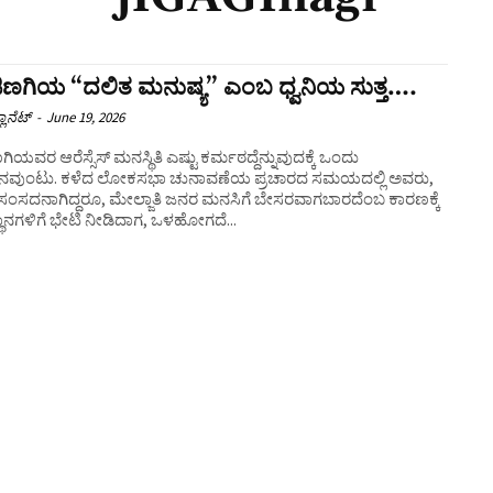
ಿಣಗಿಯ “ದಲಿತ ಮನುಷ್ಯ” ಎಂಬ ಧ್ವನಿಯ ಸುತ್ತ….
ಲಾನೆಟ್
-
June 19, 2026
ಗಿಯವರ ಆರೆಸ್ಸೆಸ್‌ ಮನಸ್ಥಿತಿ ಎಷ್ಟು ಕರ್ಮಠದ್ದೆನ್ನುವುದಕ್ಕೆ ಒಂದು
ಶನವುಂಟು. ಕಳೆದ ಲೋಕಸಭಾ ಚುನಾವಣೆಯ ಪ್ರಚಾರದ ಸಮಯದಲ್ಲಿ ಅವರು,
 ಸಂಸದನಾಗಿದ್ದರೂ, ಮೇಲ್ಜಾತಿ ಜನರ ಮನಸಿಗೆ ಬೇಸರವಾಗಬಾರದೆಂಬ ಕಾರಣಕ್ಕೆ
ಾನಗಳಿಗೆ ಭೇಟಿ ನೀಡಿದಾಗ, ಒಳಹೋಗದೆ...