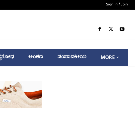
Sign in / Join
್ಯಶೋಧ
ಅಂಕಣ
ಸಂಪಾದಕೀಯ
MORE