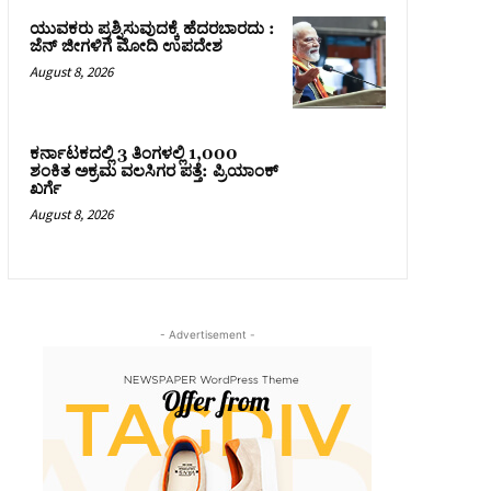
ಯುವಕರು ಪ್ರಶ್ನಿಸುವುದಕ್ಕೆ ಹೆದರಬಾರದು :
ಜೆನ್‌ ಜೀಗಳಿಗೆ ಮೋದಿ ಉಪದೇಶ
August 8, 2026
ಕರ್ನಾಟಕದಲ್ಲಿ 3 ತಿಂಗಳಲ್ಲಿ 1,000
ಶಂಕಿತ ಅಕ್ರಮ ವಲಸಿಗರ ಪತ್ತೆ: ಪ್ರಿಯಾಂಕ್‌
ಖರ್ಗೆ
August 8, 2026
- Advertisement -