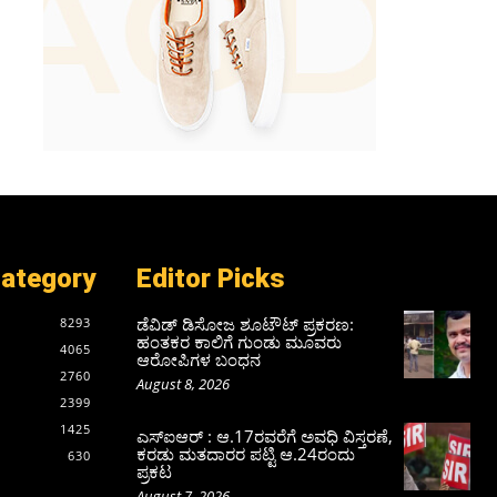
Category
Editor Picks
ಡೆವಿಡ್ ಡಿಸೋಜ ಶೂಟೌಟ್ ಪ್ರಕರಣ:
8293
ಹಂತಕರ ಕಾಲಿಗೆ ಗುಂಡು ಮೂವರು
4065
ಆರೋಪಿಗಳ ಬಂಧನ
2760
August 8, 2026
2399
1425
ಎಸ್‌ಐಆರ್‌ : ಆ.17ರವರೆಗೆ ಅವಧಿ ವಿಸ್ತರಣೆ,
ಕರಡು ಮತದಾರರ ಪಟ್ಟಿ ಆ.24ರಂದು
630
ಪ್ರಕಟ
August 7, 2026