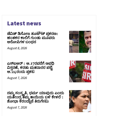
Latest news
ಡೆವಿಡ್ ಡಿಸೋಜ ಶೂಟೌಟ್ ಪ್ರಕರಣ:
ಹಂತಕರ ಕಾಲಿಗೆ ಗುಂಡು ಮೂವರು
ಆರೋಪಿಗಳ ಬಂಧನ
August 8, 2026
ಎಸ್‌ಐಆರ್‌ : ಆ.17ರವರೆಗೆ ಅವಧಿ
ವಿಸ್ತರಣೆ, ಕರಡು ಮತದಾರರ ಪಟ್ಟಿ
ಆ.24ರಂದು ಪ್ರಕಟ
August 7, 2026
ನಮ್ಮ ಸಂಸ್ಕೃತಿ, ಧರ್ಮ ಯಾವುದು ಎಂದು
ಯತೀಂದ್ರ ತಮ್ಮ ತಾಯಿಯ ಬಳಿ ಕೇಳಲಿ :
ಶೋಭಾ ಕರಂದ್ಲಾಜೆ ತಿರುಗೇಟು
August 7, 2026