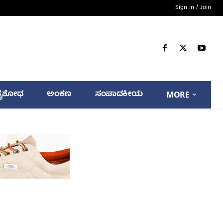
Sign in / Join
್ಯಶೋಧ
ಅಂಕಣ
ಸಂಪಾದಕೀಯ
MORE