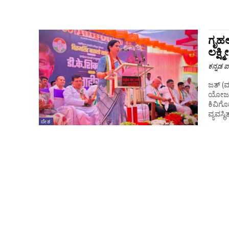
ಗೃಹಲ
ಲಕ್ಷ್
ಕನ್ನಡ ಪ್
ಜತ್ (ಮ
ಯೋಜನೆ 
ಕಿವಿಗೊ
ವ್ಯವಸ್ಥಿ
ದೇಶ