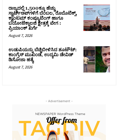
ರಾಜ್ಯದಲ್ಲಿ 1,500ಕ್ಕೂ ಹೆಚ್ಚು
ಸ್ಟಾರ್ಟ್‌ಅಪ್‌ಗಳಿಗೆ ಬೆಂಬಲ, ರೊಬೊಟಿಕ್ಸ್,
ಕ್ವಾಂಟಮ್ ಕಂಪ್ಯೂಟಿಂಗ್ ಹಾಗೂ
ಬಯೋಟೆಕ್ನಾಲಜಿ ಕ್ಷೇತ್ರಕ್ಕೆ ವೇಗ :
ಪ್ರಿಯಾಂಕ್‌ ಖರ್ಗೆ
August 7, 2026
ಉಡುಪಿಯನ್ನು ಬೆಚ್ಚಿಬೀಳಿಸಿದ ಶೂಟೌಟ್‌:
ಕಾಂಗ್ರೆಸ್‌ ಮುಖಂಡ, ಉದ್ಯಮಿ ಡೇವಿಡ್
ಡಿಸೋಜಾ ಹತ್ಯೆ
August 7, 2026
- Advertisement -