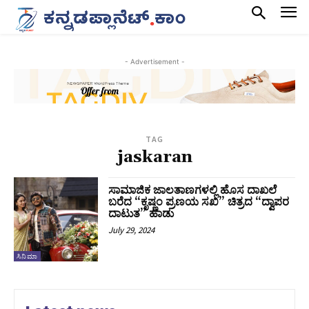
- Advertisement -
TAG
jaskaran
ಸಾಮಾಜಿಕ ಜಾಲತಾಣಗಳಲ್ಲಿ ಹೊಸ ದಾಖಲೆ
ಬರೆದ “ಕೃಷ್ಣಂ ಪ್ರಣಯ ಸಖಿ” ಚಿತ್ರದ “ದ್ವಾಪರ
ದಾಟುತ” ಹಾಡು
July 29, 2024
ಸಿನಿಮಾ