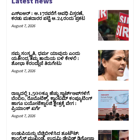
Latest news
ಎಸ್‌ಐಆರ್‌ : ಆ.17ರವರೆಗೆ ಅವಧಿ ವಿಸ್ತರಣೆ,
ಕರಡು ಮತದಾರರ ಪಟ್ಟಿ ಆ.24ರಂದು ಪ್ರಕಟ
August 7, 2026
ನಮ್ಮ ಸಂಸ್ಕೃತಿ, ಧರ್ಮ ಯಾವುದು ಎಂದು
ಯತೀಂದ್ರ ತಮ್ಮ ತಾಯಿಯ ಬಳಿ ಕೇಳಲಿ :
ಶೋಭಾ ಕರಂದ್ಲಾಜೆ ತಿರುಗೇಟು
August 7, 2026
ರಾಜ್ಯದಲ್ಲಿ 1,500ಕ್ಕೂ ಹೆಚ್ಚು ಸ್ಟಾರ್ಟ್‌ಅಪ್‌ಗಳಿಗೆ
ಬೆಂಬಲ, ರೊಬೊಟಿಕ್ಸ್, ಕ್ವಾಂಟಮ್ ಕಂಪ್ಯೂಟಿಂಗ್
ಹಾಗೂ ಬಯೋಟೆಕ್ನಾಲಜಿ ಕ್ಷೇತ್ರಕ್ಕೆ ವೇಗ :
ಪ್ರಿಯಾಂಕ್‌ ಖರ್ಗೆ
August 7, 2026
ಉಡುಪಿಯನ್ನು ಬೆಚ್ಚಿಬೀಳಿಸಿದ ಶೂಟೌಟ್‌:
ಕಾಂಗ್ರೆಸ್‌ ಮುಖಂಡ, ಉದ್ಯಮಿ ಡೇವಿಡ್ ಡಿಸೋಜಾ