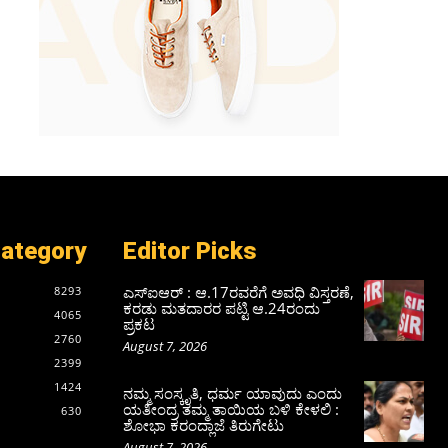
Category
Editor Picks
ಎಸ್‌ಐಆರ್‌ : ಆ.17ರವರೆಗೆ ಅವಧಿ ವಿಸ್ತರಣೆ,
8293
ಕರಡು ಮತದಾರರ ಪಟ್ಟಿ ಆ.24ರಂದು
4065
ಪ್ರಕಟ
2760
August 7, 2026
2399
1424
ನಮ್ಮ ಸಂಸ್ಕೃತಿ, ಧರ್ಮ ಯಾವುದು ಎಂದು
ಯತೀಂದ್ರ ತಮ್ಮ ತಾಯಿಯ ಬಳಿ ಕೇಳಲಿ :
630
ಶೋಭಾ ಕರಂದ್ಲಾಜೆ ತಿರುಗೇಟು
August 7, 2026