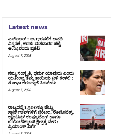
Latest news
ಎಸ್‌ಐಆರ್‌ : ಆ.17ರವರೆಗೆ ಅವಧಿ
ವಿಸ್ತರಣೆ, ಕರಡು ಮತದಾರರ ಪಟ್ಟಿ
ಆ.24ರಂದು ಪ್ರಕಟ
August 7, 2026
ನಮ್ಮ ಸಂಸ್ಕೃತಿ, ಧರ್ಮ ಯಾವುದು ಎಂದು
ಯತೀಂದ್ರ ತಮ್ಮ ತಾಯಿಯ ಬಳಿ ಕೇಳಲಿ :
ಶೋಭಾ ಕರಂದ್ಲಾಜೆ ತಿರುಗೇಟು
August 7, 2026
ರಾಜ್ಯದಲ್ಲಿ 1,500ಕ್ಕೂ ಹೆಚ್ಚು
ಸ್ಟಾರ್ಟ್‌ಅಪ್‌ಗಳಿಗೆ ಬೆಂಬಲ, ರೊಬೊಟಿಕ್ಸ್,
ಕ್ವಾಂಟಮ್ ಕಂಪ್ಯೂಟಿಂಗ್ ಹಾಗೂ
ಬಯೋಟೆಕ್ನಾಲಜಿ ಕ್ಷೇತ್ರಕ್ಕೆ ವೇಗ :
ಪ್ರಿಯಾಂಕ್‌ ಖರ್ಗೆ
August 7, 2026