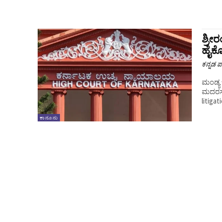
ಶ್ರೀ
ಹೈಕೋ
ಕನ್ನಡ ಪ್
ಮಂಡ್ಯ 
ಮದರಸಾ 
litiga
ಕಾನೂನು