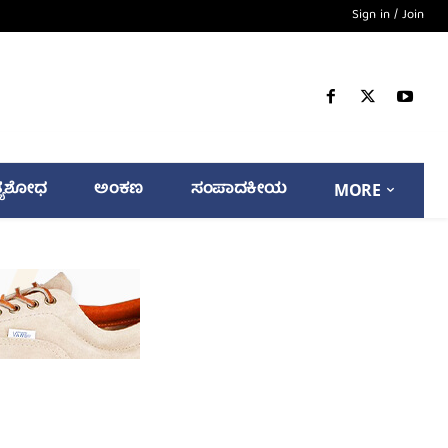
Sign in / Join
್ಯಶೋಧ
ಅಂಕಣ
ಸಂಪಾದಕೀಯ
MORE