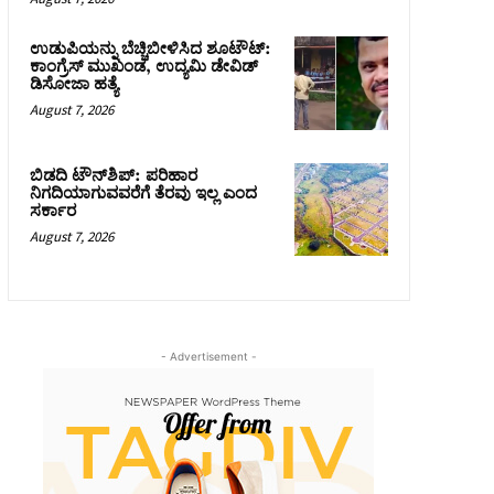
ಉಡುಪಿಯನ್ನು ಬೆಚ್ಚಿಬೀಳಿಸಿದ ಶೂಟೌಟ್‌:
ಕಾಂಗ್ರೆಸ್‌ ಮುಖಂಡ, ಉದ್ಯಮಿ ಡೇವಿಡ್
ಡಿಸೋಜಾ ಹತ್ಯೆ
August 7, 2026
ಬಿಡದಿ ಟೌನ್‌ಶಿಪ್‌: ಪರಿಹಾರ
ನಿಗದಿಯಾಗುವವರೆಗೆ ತೆರವು ಇಲ್ಲ ಎಂದ
ಸರ್ಕಾರ
August 7, 2026
- Advertisement -