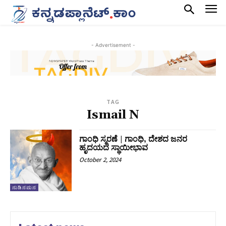
- Advertisement -
TAG
Ismail N
ಗಾಂಧಿ ಸ್ಮರಣೆ | ಗಾಂಧಿ, ದೇಶದ ಜನರ
ಹೃದಯದ ಸ್ಥಾಯೀಭಾವ
October 2, 2024
ನುಡಿನಮನ