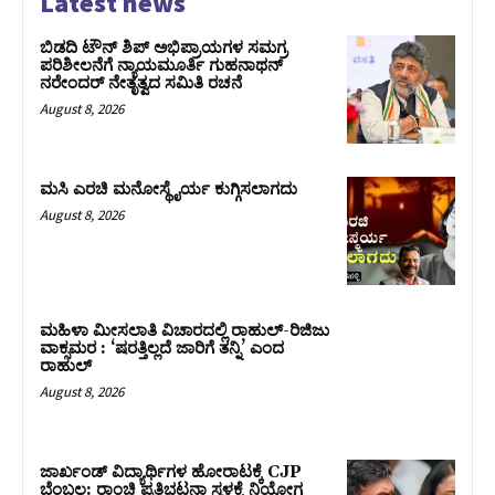
Latest news
ಬಿಡದಿ ಟೌನ್ ಶಿಪ್ ಅಭಿಪ್ರಾಯಗಳ ಸಮಗ್ರ
ಪರಿಶೀಲನೆಗೆ ನ್ಯಾಯಮೂರ್ತಿ ಗುಹನಾಥನ್
ನರೇಂದರ್ ನೇತೃತ್ವದ ಸಮಿತಿ ರಚನೆ
August 8, 2026
ಮಸಿ ಎರಚಿ ಮನೋಸ್ಥೈರ್ಯ ಕುಗ್ಗಿಸಲಾಗದು
August 8, 2026
ಮಹಿಳಾ ಮೀಸಲಾತಿ ವಿಚಾರದಲ್ಲಿ ರಾಹುಲ್‌-ರಿಜಿಜು
ವಾಕ್ಸಮರ : ‘ಷರತ್ತಿಲ್ಲದೆ ಜಾರಿಗೆ ತನ್ನಿ’ ಎಂದ
ರಾಹುಲ್‌
August 8, 2026
ಜಾರ್ಖಂಡ್‌ ವಿದ್ಯಾರ್ಥಿಗಳ ಹೋರಾಟಕ್ಕೆ CJP
ಬೆಂಬಲ: ರಾಂಚಿ ಪ್ರತಿಭಟನಾ ಸ್ಥಳಕ್ಕೆ ನಿಯೋಗ