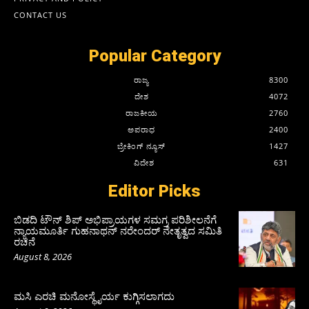
CONTACT US
Popular Category
ರಾಜ್ಯ
8300
ದೇಶ
4072
ರಾಜಕೀಯ
2760
ಅಪರಾಧ
2400
ಬ್ರೇಕಿಂಗ್ ನ್ಯೂಸ್
1427
ವಿದೇಶ
631
Editor Picks
ಬಿಡದಿ ಟೌನ್ ಶಿಪ್ ಅಭಿಪ್ರಾಯಗಳ ಸಮಗ್ರ ಪರಿಶೀಲನೆಗೆ
ನ್ಯಾಯಮೂರ್ತಿ ಗುಹನಾಥನ್ ನರೇಂದರ್ ನೇತೃತ್ವದ ಸಮಿತಿ
ರಚನೆ
August 8, 2026
ಮಸಿ ಎರಚಿ ಮನೋಸ್ಥೈರ್ಯ ಕುಗ್ಗಿಸಲಾಗದು