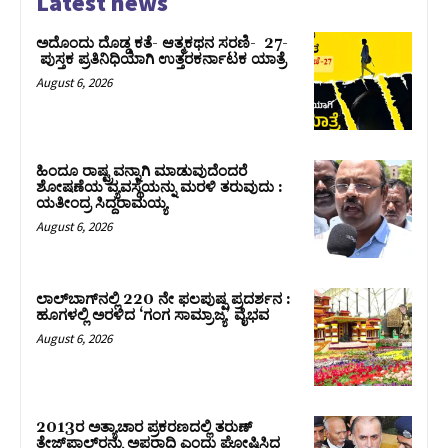
Latest news
ಅದೊಂದು ದೊಡ್ಡ ಕತೆ- ಆತ್ಮಕಥನ ಸರಣಿ- 27-
ಪುಸ್ತಕ ಪ್ರತಿನಿಧಿಯಾಗಿ ಉತ್ತರಕರ್ನಾಟಕ ಯಾತ್ರೆ
August 6, 2026
ಹಿಂದೂ ರಾಷ್ಟ್ರವನ್ನಾಗಿ ಮಾಡುವುದೆಂದರೆ
ಶೋಷಣೆಯ ವ್ಯವಸ್ಥೆಯನ್ನು ಮರಳಿ ತರುವುದು :
ಯತೀಂದ್ರ ಸಿದ್ದರಾಮಯ್ಯ
August 6, 2026
ಲಾಲ್‍ಬಾಗ್‍ನಲ್ಲಿ 220 ನೇ ಫಲಪುಷ್ಪ ಪ್ರದರ್ಶನ :
ಹೂಗಳಲ್ಲಿ ಅರಳಿದ ‘ಗಂಗ ಸಾಮ್ರಾಜ್ಯ’ ವೈಭವ
August 6, 2026
2013ರ ಅತ್ಯಾಚಾರ ಪ್ರಕರಣದಲ್ಲಿ ತರುಣ್
ತೇಜ್‌ಪಾಲ್‌ರನ್ನು ಅಪರಾಧಿ ಎಂದು ಘೋಷಿಸಿದ