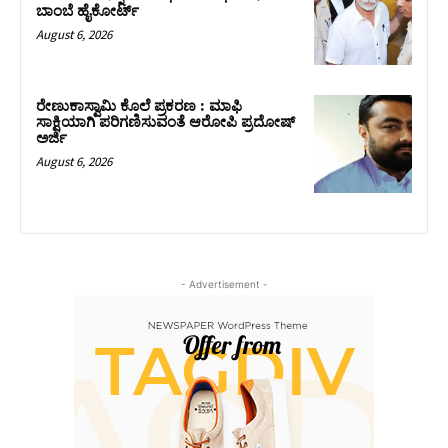
ಬಾಂಬೆ ಹೈಕೋರ್ಟ್
August 6, 2026
ರೇಣುಕಾಸ್ವಾಮಿ ಕೊಲೆ ಪ್ರಕರಣ : ಮಾಫಿ
ಸಾಕ್ಷಿಯಾಗಿ ಪರಿಗಣಿಸುವಂತೆ ಆರೋಪಿ ಪ್ರದೋಷ್‌
ಅರ್ಜಿ
August 6, 2026
- Advertisement -