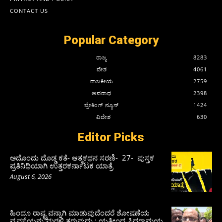
CONTACT US
Popular Category
ರಾಜ್ಯ
8283
ದೇಶ
4061
ರಾಜಕೀಯ
2759
ಅಪರಾಧ
2398
ಬ್ರೇಕಿಂಗ್ ನ್ಯೂಸ್
1424
ವಿದೇಶ
630
Editor Picks
ಅದೊಂದು ದೊಡ್ಡ ಕತೆ- ಆತ್ಮಕಥನ ಸರಣಿ- 27- ಪುಸ್ತಕ
ಪ್ರತಿನಿಧಿಯಾಗಿ ಉತ್ತರಕರ್ನಾಟಕ ಯಾತ್ರೆ
August 6, 2026
ಹಿಂದೂ ರಾಷ್ಟ್ರವನ್ನಾಗಿ ಮಾಡುವುದೆಂದರೆ ಶೋಷಣೆಯ
ವ್ಯವಸ್ಥೆಯನ್ನು ಮರಳಿ ತರುವುದು : ಯತೀಂದ್ರ ಸಿದ್ದರಾಮಯ್ಯ