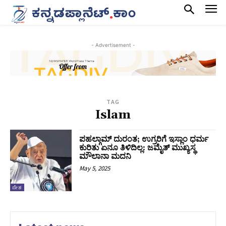
- Advertisement -
TAG
Islam
ಪಹಲ್ಗಾಮ್‌ ದುರಂತ; ಉಗ್ರರಿಗೆ ಇಸ್ಲಾಂ ಧರ್ಮ
ಕುರಿತು ಏನೂ ತಿಳಿದಿಲ್ಲ: ಜಮೈತ್ ಮುಖ್ಯಸ್ಥ
ಮೌಲಾನಾ ಮದನಿ
May 5, 2025
ದೇಶ