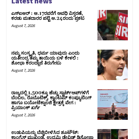
Latest news
ಎಸ್‌ಐಆರ್‌ : ಆ.17ರವರೆಗೆ ಅವಧಿ ವಿಸ್ತರಣೆ,
ಕರಡು ಮತದಾರರ ಪಟ್ಟಿ ಆ.24ರಂದು ಪ್ರಕಟ
August 7, 2026
ನಮ್ಮ ಸಂಸ್ಕೃತಿ, ಧರ್ಮ ಯಾವುದು ಎಂದು
ಯತೀಂದ್ರ ತಮ್ಮ ತಾಯಿಯ ಬಳಿ ಕೇಳಲಿ :
ಶೋಭಾ ಕರಂದ್ಲಾಜೆ ತಿರುಗೇಟು
August 7, 2026
ರಾಜ್ಯದಲ್ಲಿ 1,500ಕ್ಕೂ ಹೆಚ್ಚು ಸ್ಟಾರ್ಟ್‌ಅಪ್‌ಗಳಿಗೆ
ಬೆಂಬಲ, ರೊಬೊಟಿಕ್ಸ್, ಕ್ವಾಂಟಮ್ ಕಂಪ್ಯೂಟಿಂಗ್
ಹಾಗೂ ಬಯೋಟೆಕ್ನಾಲಜಿ ಕ್ಷೇತ್ರಕ್ಕೆ ವೇಗ :
ಪ್ರಿಯಾಂಕ್‌ ಖರ್ಗೆ
August 7, 2026
ಉಡುಪಿಯನ್ನು ಬೆಚ್ಚಿಬೀಳಿಸಿದ ಶೂಟೌಟ್‌:
ಕಾಂಗ್ರೆಸ್‌ ಮುಖಂಡ, ಉದ್ಯಮಿ ಡೇವಿಡ್ ಡಿಸೋಜಾ