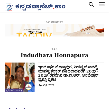
- Advertisement -
TAG
Indudhara Honnapura
ಇಂದೂಧರ ಹೊನ್ನಾಪುರ, ಸೀತವ್ವ ಜೋಡಟ್ಟಿ,
ಮಾವಳ್ಳಿ ಶಂಕರ್ ಮೊದಲಾದವರಿಗೆ 2023-
2025 ರವರೆಗಿನ ಡಾ.ಬಿ.ಆರ್. ಅಂಬೇಡ್ಕರ್
ಪ್ರಶಸ್ತಿ ಪ್ರಕಟ
April 9, 2025
ಕೃಷಿ-ಕಲೆ-ಸಾಹಿತ್ಯ