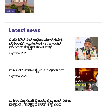
ಅಪರಾಧ
Latest news
ಬಿಡದಿ ಟೌನ್ ಶಿಪ್ ಅಭಿಪ್ರಾಯಗಳ ಸಮಗ್ರ
ಪರಿಶೀಲನೆಗೆ ನ್ಯಾಯಮೂರ್ತಿ ಗುಹನಾಥನ್
ನರೇಂದರ್ ನೇತೃತ್ವದ ಸಮಿತಿ ರಚನೆ
August 8, 2026
ಮಸಿ ಎರಚಿ ಮನೋಸ್ಥೈರ್ಯ ಕುಗ್ಗಿಸಲಾಗದು
August 8, 2026
ಮಹಿಳಾ ಮೀಸಲಾತಿ ವಿಚಾರದಲ್ಲಿ ರಾಹುಲ್‌-ರಿಜಿಜು
ವಾಕ್ಸಮರ : ‘ಷರತ್ತಿಲ್ಲದೆ ಜಾರಿಗೆ ತನ್ನಿ’ ಎಂದ