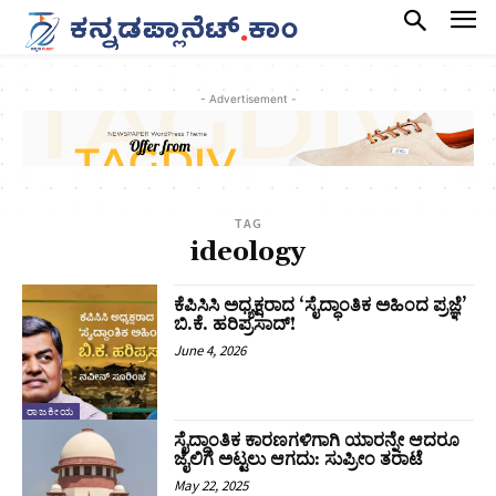
- Advertisement -
TAG
ideology
ಕೆಪಿಸಿಸಿ ಅಧ್ಯಕ್ಷರಾದ ‘ಸೈದ್ಧಾಂತಿಕ ಅಹಿಂದ ಪ್ರಜ್ಞೆ’
ಬಿ.ಕೆ. ಹರಿಪ್ರಸಾದ್!
June 4, 2026
ರಾಜಕೀಯ
ಸೈದ್ಧಾಂತಿಕ ಕಾರಣಗಳಿಗಾಗಿ ಯಾರನ್ನೇ ಆದರೂ
ಜೈಲಿಗೆ ಅಟ್ಟಲು ಆಗದು: ಸು‍ಪ್ರೀಂ ತರಾಟೆ
May 22, 2025