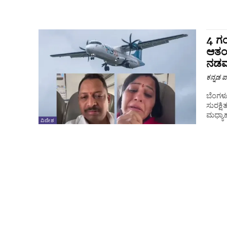
4 ಗಂ
ಆತಂಕ
ನಡವ
ಕನ್ನಡ ಪ್
ಬೆಂಗಳೂ
ಸುರಕ್ಷಿ
ಮಧ್ಯಾಹ
ವಿದೇಶ