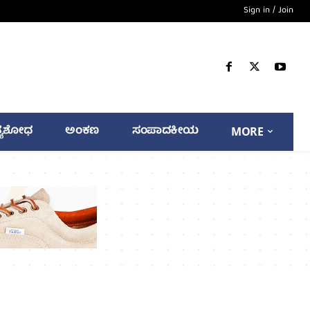
Sign in / Join
್ಯಶೋಧ
ಅಂಕಣ
ಸಂಪಾದಕೀಯ
MORE