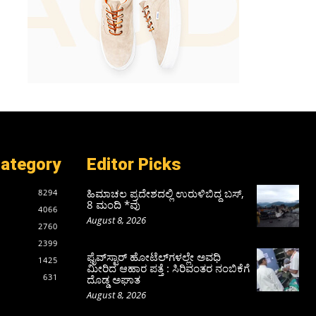
Category
Editor Picks
ಹಿಮಾಚಲ ಪ್ರದೇಶದಲ್ಲಿ ಉರುಳಿಬಿದ್ದ ಬಸ್‌,
8294
8 ಮಂದಿ *ವು
4066
August 8, 2026
2760
2399
ಫೈವ್‌ಸ್ಟಾರ್ ಹೋಟೆಲ್‌ಗಳಲ್ಲೇ ಅವಧಿ
1425
ಮೀರಿದ ಆಹಾರ ಪತ್ತೆ : ಸಿರಿವಂತರ ನಂಬಿಕೆಗೆ
631
ದೊಡ್ಡ ಅಘಾತ
August 8, 2026