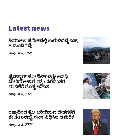
Latest news
ಹಿಮಾಚಲ ಪ್ರದೇಶದಲ್ಲಿ ಉರುಳಿಬಿದ್ದ ಬಸ್‌,
8 ಮಂದಿ *ವು
August 8, 2026
ಫೈವ್‌ಸ್ಟಾರ್ ಹೋಟೆಲ್‌ಗಳಲ್ಲೇ ಅವಧಿ
ಮೀರಿದ ಆಹಾರ ಪತ್ತೆ : ಸಿರಿವಂತರ
ನಂಬಿಕೆಗೆ ದೊಡ್ಡ ಅಘಾತ
August 8, 2026
ರಷ್ಯಾದಿಂದ ತೈಲ ಖರೀದಿಸುವ ದೇಶಗಳಿಗೆ
ಶೇ.100ರಷ್ಟು ಸುಂಕ ವಿಧಿಸಿದ ಅಮೆರಿಕ
August 8, 2026