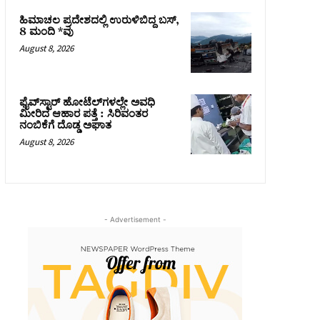
ಹಿಮಾಚಲ ಪ್ರದೇಶದಲ್ಲಿ ಉರುಳಿಬಿದ್ದ ಬಸ್‌,
8 ಮಂದಿ *ವು
August 8, 2026
ಫೈವ್‌ಸ್ಟಾರ್ ಹೋಟೆಲ್‌ಗಳಲ್ಲೇ ಅವಧಿ
ಮೀರಿದ ಆಹಾರ ಪತ್ತೆ : ಸಿರಿವಂತರ
ನಂಬಿಕೆಗೆ ದೊಡ್ಡ ಅಘಾತ
August 8, 2026
- Advertisement -