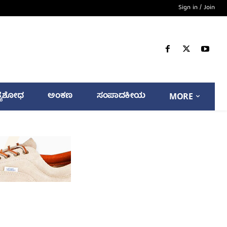
Sign in / Join
್ಯಶೋಧ
ಅಂಕಣ
ಸಂಪಾದಕೀಯ
MORE