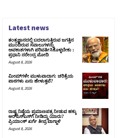
Latest news
ತಂತ್ರಜ್ಞಾನದಲ್ಲಿ ಬದಲಾಗುತ್ತಿರುವ ಜಗತ್ತಿನ
ಮುಂದಿರುವ ಸವಾಲುಗಳನ್ನು
ಅವಕಾಶಗಳಾಗಿ ಪರಿವರ್ತಿಸಿಕೊಳ್ಳಬೇಕು :
ಪ್ರಧಾನಿ ನರೇಂದ್ರ ಮೋದಿ
August 8, 2026
ಮೀಮ್‌ಗಳೇ ಮುಳುವಾದಾಗ: ಚರಿತ್ರೆಯ
ಪಾಠಗಳು ಏನು ಹೇಳುತ್ತವೆ?
August 8, 2026
ರಾಷ್ಟ್ರನಿಷ್ಠೆಯ ಪ್ರಮಾಣಪತ್ರ ನೀಡುವ ಹಕ್ಕು
ಆರ್‌ಎಸ್‌ಎಸ್‌ಗೆ ನೀಡಿದ್ದು ಯಾರು?
ಪ್ರಿಯಾಂಕ್ ಖರ್ಗೆ ತೀವ್ರ ವಾಗ್ದಾಳಿ
August 8, 2026