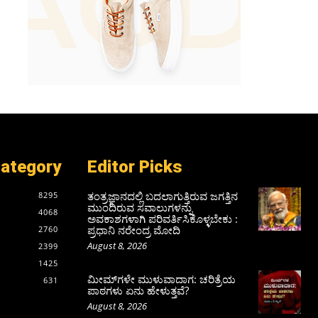
Category
Editor Picks
ತಂತ್ರಜ್ಞಾನದಲ್ಲಿ ಬದಲಾಗುತ್ತಿರುವ ಜಗತ್ತಿನ
8295
ಮುಂದಿರುವ ಸವಾಲುಗಳನ್ನು
4068
ಅವಕಾಶಗಳಾಗಿ ಪರಿವರ್ತಿಸಿಕೊಳ್ಳಬೇಕು :
ಪ್ರಧಾನಿ ನರೇಂದ್ರ ಮೋದಿ
2760
August 8, 2026
2399
1425
ಮೀಮ್‌ಗಳೇ ಮುಳುವಾದಾಗ: ಚರಿತ್ರೆಯ
631
ಪಾಠಗಳು ಏನು ಹೇಳುತ್ತವೆ?
August 8, 2026