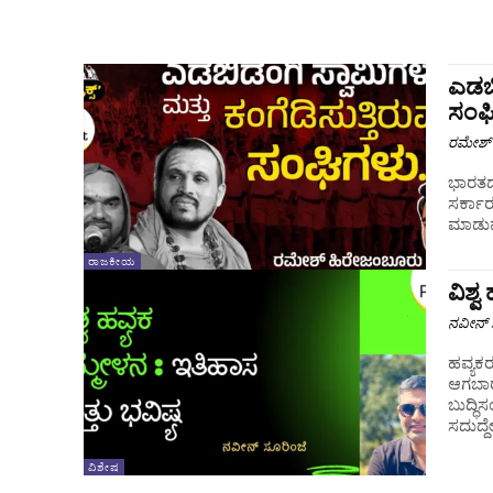
ಎಡಬಿ
ಸಂಘ
ರಮೇಶ್
ಭಾರತದಲ
ಸರ್ಕಾರಗ
ಮಾಡುವು
ರಾಜಕೀಯ
ವಿಶ್
ನವೀನ್ 
ಹವ್ಯಕರ
ಆಗಬಾರ
ಬುದ್ಧ
ಸದುದ್ದೇಶ
ವಿಶೇಷ