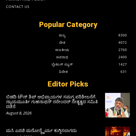
CONTACT US
Popular Category
ರಾಜ್ಯ
8300
ದೇಶ
4072
ರಾಜಕೀಯ
2760
ಅಪರಾಧ
2400
ಬ್ರೇಕಿಂಗ್ ನ್ಯೂಸ್
1427
ವಿದೇಶ
631
Editor Picks
ಬಿಡದಿ ಟೌನ್ ಶಿಪ್ ಅಭಿಪ್ರಾಯಗಳ ಸಮಗ್ರ ಪರಿಶೀಲನೆಗೆ
ನ್ಯಾಯಮೂರ್ತಿ ಗುಹನಾಥನ್ ನರೇಂದರ್ ನೇತೃತ್ವದ ಸಮಿತಿ
ರಚನೆ
August 8, 2026
ಮಸಿ ಎರಚಿ ಮನೋಸ್ಥೈರ್ಯ ಕುಗ್ಗಿಸಲಾಗದು