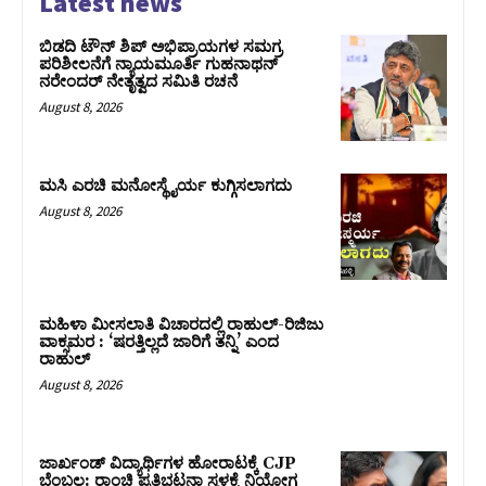
Latest news
ಬಿಡದಿ ಟೌನ್ ಶಿಪ್ ಅಭಿಪ್ರಾಯಗಳ ಸಮಗ್ರ
ಪರಿಶೀಲನೆಗೆ ನ್ಯಾಯಮೂರ್ತಿ ಗುಹನಾಥನ್
ನರೇಂದರ್ ನೇತೃತ್ವದ ಸಮಿತಿ ರಚನೆ
August 8, 2026
ಮಸಿ ಎರಚಿ ಮನೋಸ್ಥೈರ್ಯ ಕುಗ್ಗಿಸಲಾಗದು
August 8, 2026
ಮಹಿಳಾ ಮೀಸಲಾತಿ ವಿಚಾರದಲ್ಲಿ ರಾಹುಲ್‌-ರಿಜಿಜು
ವಾಕ್ಸಮರ : ‘ಷರತ್ತಿಲ್ಲದೆ ಜಾರಿಗೆ ತನ್ನಿ’ ಎಂದ
ರಾಹುಲ್‌
August 8, 2026
ಜಾರ್ಖಂಡ್‌ ವಿದ್ಯಾರ್ಥಿಗಳ ಹೋರಾಟಕ್ಕೆ CJP
ಬೆಂಬಲ: ರಾಂಚಿ ಪ್ರತಿಭಟನಾ ಸ್ಥಳಕ್ಕೆ ನಿಯೋಗ