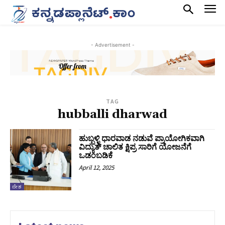
- Advertisement -
TAG
hubballi dharwad
ಹುಬ್ಬಳ್ಳಿ ಧಾರವಾಡ ನಡುವೆ ಪ್ರಾಯೋಗಿಕವಾಗಿ
ವಿದ್ಯುತ್ ಚಾಲಿತ ಕ್ಷಿಪ್ರ ಸಾರಿಗೆ ಯೋಜನೆಗೆ
ಒಡಂಬಡಿಕೆ
April 12, 2025
ದೇಶ