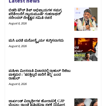
Latest news
ಬಿಡದಿ ಟೌನ್ ಶಿಪ್ ಅಭಿಪ್ರಾಯಗಳ ಸಮಗ್ರ
ಪರಿಶೀಲನೆಗೆ ನ್ಯಾಯಮೂರ್ತಿ ಗುಹನಾಥನ್
ನರೇಂದರ್ ನೇತೃತ್ವದ ಸಮಿತಿ ರಚನೆ
August 8, 2026
ಮಸಿ ಎರಚಿ ಮನೋಸ್ಥೈರ್ಯ ಕುಗ್ಗಿಸಲಾಗದು
August 8, 2026
ಮಹಿಳಾ ಮೀಸಲಾತಿ ವಿಚಾರದಲ್ಲಿ ರಾಹುಲ್‌-ರಿಜಿಜು
ವಾಕ್ಸಮರ : ‘ಷರತ್ತಿಲ್ಲದೆ ಜಾರಿಗೆ ತನ್ನಿ’ ಎಂದ
ರಾಹುಲ್‌
August 8, 2026
ಜಾರ್ಖಂಡ್‌ ವಿದ್ಯಾರ್ಥಿಗಳ ಹೋರಾಟಕ್ಕೆ CJP
ಬೆಂಬಲ: ರಾಂಚಿ ಪ್ರತಿಭಟನಾ ಸ್ಥಳಕ್ಕೆ ನಿಯೋಗ