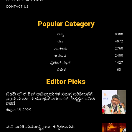
CONTACT US
Popular Category
ರಾಜ್ಯ
8300
ದೇಶ
4072
ರಾಜಕೀಯ
2760
ಅಪರಾಧ
2400
ಬ್ರೇಕಿಂಗ್ ನ್ಯೂಸ್
1427
ವಿದೇಶ
631
Editor Picks
ಬಿಡದಿ ಟೌನ್ ಶಿಪ್ ಅಭಿಪ್ರಾಯಗಳ ಸಮಗ್ರ ಪರಿಶೀಲನೆಗೆ
ನ್ಯಾಯಮೂರ್ತಿ ಗುಹನಾಥನ್ ನರೇಂದರ್ ನೇತೃತ್ವದ ಸಮಿತಿ
ರಚನೆ
August 8, 2026
ಮಸಿ ಎರಚಿ ಮನೋಸ್ಥೈರ್ಯ ಕುಗ್ಗಿಸಲಾಗದು