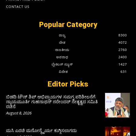
CONTACT US
Popular Category
ರಾಜ್ಯ
8300
ದೇಶ
4072
ರಾಜಕೀಯ
2760
ಅಪರಾಧ
2400
ಬ್ರೇಕಿಂಗ್ ನ್ಯೂಸ್
1427
ವಿದೇಶ
631
Editor Picks
ಬಿಡದಿ ಟೌನ್ ಶಿಪ್ ಅಭಿಪ್ರಾಯಗಳ ಸಮಗ್ರ ಪರಿಶೀಲನೆಗೆ
ನ್ಯಾಯಮೂರ್ತಿ ಗುಹನಾಥನ್ ನರೇಂದರ್ ನೇತೃತ್ವದ ಸಮಿತಿ
ರಚನೆ
August 8, 2026
ಮಸಿ ಎರಚಿ ಮನೋಸ್ಥೈರ್ಯ ಕುಗ್ಗಿಸಲಾಗದು