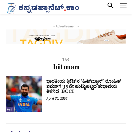
- Advertisement -
TAG
hitman
ಭಾರತೀಯ ಕ್ರಿಕೆಟ್‌ನ ‘ಹಿಟ್‌ಮ್ಯಾನ್’ ರೋಹಿತ್
ಶರ್ಮಾಗೆ 39ನೇ ಹುಟ್ಟುಹಬ್ಬದ ಶುಭಾಷಯ
ತಿಳಿಸಿದ BCCI
April 30, 2026
ಕ್ರೀಡೆ