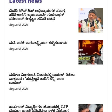
Latest news
ಬಿಡದಿ ಟೌನ್ ಶಿಪ್ ಅಭಿಪ್ರಾಯಗಳ ಸಮಗ್ರ
ಪರಿಶೀಲನೆಗೆ ನ್ಯಾಯಮೂರ್ತಿ ಗುಹನಾಥನ್
ನರೇಂದರ್ ನೇತೃತ್ವದ ಸಮಿತಿ ರಚನೆ
August 8, 2026
ಮಸಿ ಎರಚಿ ಮನೋಸ್ಥೈರ್ಯ ಕುಗ್ಗಿಸಲಾಗದು
August 8, 2026
ಮಹಿಳಾ ಮೀಸಲಾತಿ ವಿಚಾರದಲ್ಲಿ ರಾಹುಲ್‌-ರಿಜಿಜು
ವಾಕ್ಸಮರ : ‘ಷರತ್ತಿಲ್ಲದೆ ಜಾರಿಗೆ ತನ್ನಿ’ ಎಂದ
ರಾಹುಲ್‌
August 8, 2026
ಜಾರ್ಖಂಡ್‌ ವಿದ್ಯಾರ್ಥಿಗಳ ಹೋರಾಟಕ್ಕೆ CJP
ಬೆಂಬಲ: ರಾಂಚಿ ಪ್ರತಿಭಟನಾ ಸ್ಥಳಕ್ಕೆ ನಿಯೋಗ