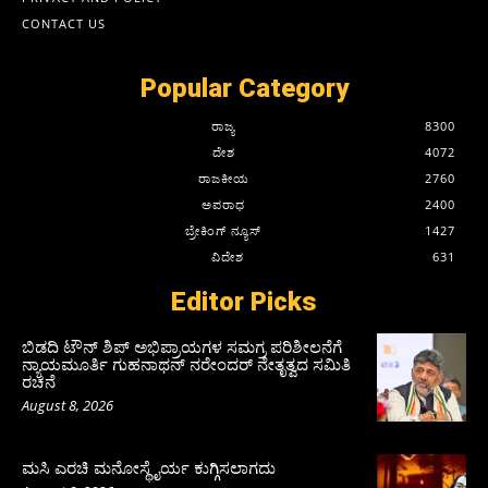
CONTACT US
Popular Category
ರಾಜ್ಯ
8300
ದೇಶ
4072
ರಾಜಕೀಯ
2760
ಅಪರಾಧ
2400
ಬ್ರೇಕಿಂಗ್ ನ್ಯೂಸ್
1427
ವಿದೇಶ
631
Editor Picks
ಬಿಡದಿ ಟೌನ್ ಶಿಪ್ ಅಭಿಪ್ರಾಯಗಳ ಸಮಗ್ರ ಪರಿಶೀಲನೆಗೆ
ನ್ಯಾಯಮೂರ್ತಿ ಗುಹನಾಥನ್ ನರೇಂದರ್ ನೇತೃತ್ವದ ಸಮಿತಿ
ರಚನೆ
August 8, 2026
ಮಸಿ ಎರಚಿ ಮನೋಸ್ಥೈರ್ಯ ಕುಗ್ಗಿಸಲಾಗದು