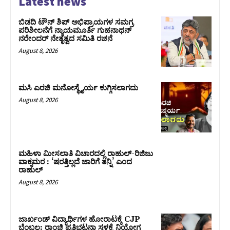
Latest news
ಬಿಡದಿ ಟೌನ್ ಶಿಪ್ ಅಭಿಪ್ರಾಯಗಳ ಸಮಗ್ರ
ಪರಿಶೀಲನೆಗೆ ನ್ಯಾಯಮೂರ್ತಿ ಗುಹನಾಥನ್
ನರೇಂದರ್ ನೇತೃತ್ವದ ಸಮಿತಿ ರಚನೆ
August 8, 2026
ಮಸಿ ಎರಚಿ ಮನೋಸ್ಥೈರ್ಯ ಕುಗ್ಗಿಸಲಾಗದು
August 8, 2026
ಮಹಿಳಾ ಮೀಸಲಾತಿ ವಿಚಾರದಲ್ಲಿ ರಾಹುಲ್‌-ರಿಜಿಜು
ವಾಕ್ಸಮರ : ‘ಷರತ್ತಿಲ್ಲದೆ ಜಾರಿಗೆ ತನ್ನಿ’ ಎಂದ
ರಾಹುಲ್‌
August 8, 2026
ಜಾರ್ಖಂಡ್‌ ವಿದ್ಯಾರ್ಥಿಗಳ ಹೋರಾಟಕ್ಕೆ CJP
ಬೆಂಬಲ: ರಾಂಚಿ ಪ್ರತಿಭಟನಾ ಸ್ಥಳಕ್ಕೆ ನಿಯೋಗ