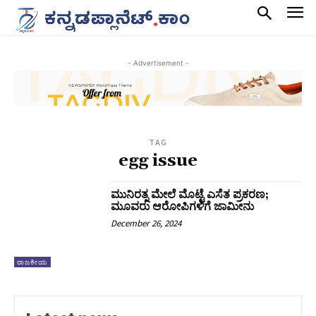
- Advertisement -
TAG
egg issue
ಮುನಿರತ್ನ ಮೇಲೆ ಮೊಟ್ಟೆ ಎಸೆತ ಪ್ರಕರಣ;
ಮೂವರು ಆರೋಪಿಗಳಿಗೆ ಜಾಮೀನು
December 26, 2024
ರಾಜಕೀಯ