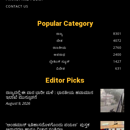
CONTACT US
Popular Category
ರಾಜ್ಯ
8301
ದೇಶ
4072
ರಾಜಕೀಯ
2760
ಅಪರಾಧ
2400
ಬ್ರೇಕಿಂಗ್ ನ್ಯೂಸ್
1427
ವಿದೇಶ
631
Editor Picks
ರಾಜ್ಯದಲ್ಲಿ ಈ ವಾರ ಭಾರೀ ಮಳೆ : ಭಾರತೀಯ ಹವಾಮಾನ
ಇಲಾಖೆ ಮುನ್ಸೂಚನೆ
August 9, 2026
‘ಅಂಡಮಾನ್ ಇತಿಹಾಸದೊಳಗೊಂದು ಪಯಣ’ ಪುಸ್ತಕ
ಅನಾವರಣ ಹಾಗೂ ವಿಚಾರ ಸಂಕಿರಣ