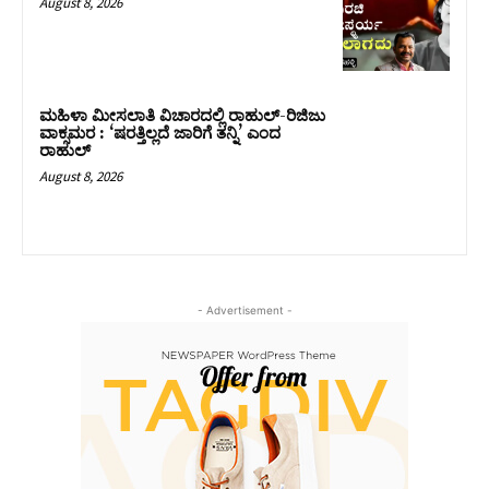
August 8, 2026
ಮಹಿಳಾ ಮೀಸಲಾತಿ ವಿಚಾರದಲ್ಲಿ ರಾಹುಲ್‌-ರಿಜಿಜು
ವಾಕ್ಸಮರ : ‘ಷರತ್ತಿಲ್ಲದೆ ಜಾರಿಗೆ ತನ್ನಿ’ ಎಂದ
ರಾಹುಲ್‌
August 8, 2026
- Advertisement -