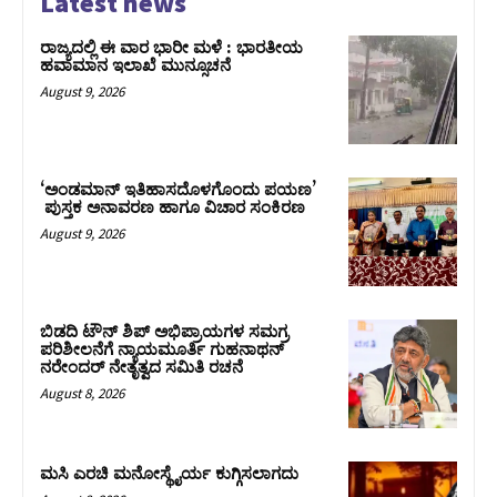
Latest news
ರಾಜ್ಯದಲ್ಲಿ ಈ ವಾರ ಭಾರೀ ಮಳೆ : ಭಾರತೀಯ
ಹವಾಮಾನ ಇಲಾಖೆ ಮುನ್ಸೂಚನೆ
August 9, 2026
‘ಅಂಡಮಾನ್ ಇತಿಹಾಸದೊಳಗೊಂದು ಪಯಣ’
ಪುಸ್ತಕ ಅನಾವರಣ ಹಾಗೂ ವಿಚಾರ ಸಂಕಿರಣ
August 9, 2026
ಬಿಡದಿ ಟೌನ್ ಶಿಪ್ ಅಭಿಪ್ರಾಯಗಳ ಸಮಗ್ರ
ಪರಿಶೀಲನೆಗೆ ನ್ಯಾಯಮೂರ್ತಿ ಗುಹನಾಥನ್
ನರೇಂದರ್ ನೇತೃತ್ವದ ಸಮಿತಿ ರಚನೆ
August 8, 2026
ಮಸಿ ಎರಚಿ ಮನೋಸ್ಥೈರ್ಯ ಕುಗ್ಗಿಸಲಾಗದು