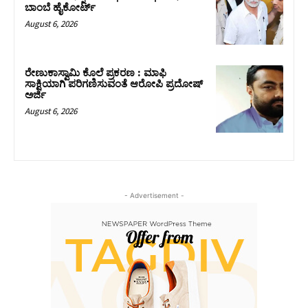
ಬಾಂಬೆ ಹೈಕೋರ್ಟ್
August 6, 2026
ರೇಣುಕಾಸ್ವಾಮಿ ಕೊಲೆ ಪ್ರಕರಣ : ಮಾಫಿ
ಸಾಕ್ಷಿಯಾಗಿ ಪರಿಗಣಿಸುವಂತೆ ಆರೋಪಿ ಪ್ರದೋಷ್‌
ಅರ್ಜಿ
August 6, 2026
- Advertisement -