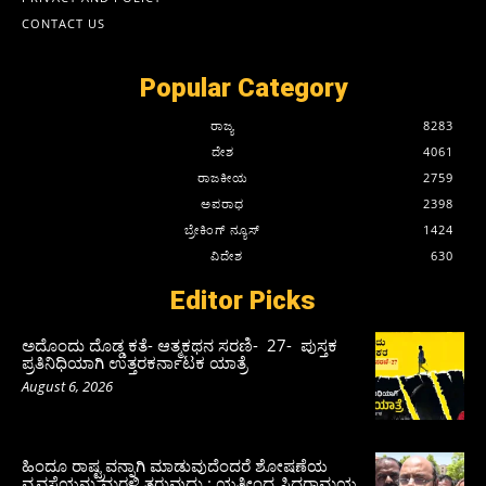
CONTACT US
Popular Category
ರಾಜ್ಯ
8283
ದೇಶ
4061
ರಾಜಕೀಯ
2759
ಅಪರಾಧ
2398
ಬ್ರೇಕಿಂಗ್ ನ್ಯೂಸ್
1424
ವಿದೇಶ
630
Editor Picks
ಅದೊಂದು ದೊಡ್ಡ ಕತೆ- ಆತ್ಮಕಥನ ಸರಣಿ- 27- ಪುಸ್ತಕ
ಪ್ರತಿನಿಧಿಯಾಗಿ ಉತ್ತರಕರ್ನಾಟಕ ಯಾತ್ರೆ
August 6, 2026
ಹಿಂದೂ ರಾಷ್ಟ್ರವನ್ನಾಗಿ ಮಾಡುವುದೆಂದರೆ ಶೋಷಣೆಯ
ವ್ಯವಸ್ಥೆಯನ್ನು ಮರಳಿ ತರುವುದು : ಯತೀಂದ್ರ ಸಿದ್ದರಾಮಯ್ಯ