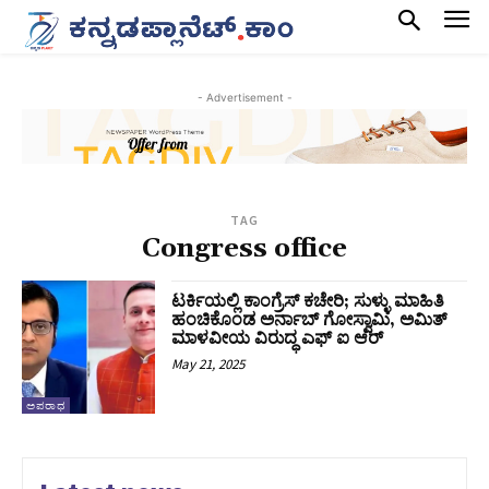
- Advertisement -
TAG
Congress office
ಟರ್ಕಿಯಲ್ಲಿ ಕಾಂಗ್ರೆಸ್‌ ಕಚೇರಿ; ಸುಳ್ಳು ಮಾಹಿತಿ
ಹಂಚಿಕೊಂಡ ಅರ್ನಾಬ್ ಗೋಸ್ವಾಮಿ, ಅಮಿತ್
ಮಾಳವೀಯ ವಿರುದ್ಧ ಎಫ್ ಐ ಆರ್
May 21, 2025
ಅಪರಾಧ