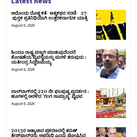
Latest news
ಅದೊಂದು ದೊಡ್ಡ ಕತೆ- ಆತ್ಮಕಥನ ಸರಣಿ- 27-
ಪುಸ್ತಕ ಪ್ರತಿನಿಧಿಯಾಗಿ ಉತ್ತರಕರ್ನಾಟಕ ಯಾತ್ರೆ
August 6, 2026
ಹಿಂದೂ ರಾಷ್ಟ್ರವನ್ನಾಗಿ ಮಾಡುವುದೆಂದರೆ
ಶೋಷಣೆಯ ವ್ಯವಸ್ಥೆಯನ್ನು ಮರಳಿ ತರುವುದು :
ಯತೀಂದ್ರ ಸಿದ್ದರಾಮಯ್ಯ
August 6, 2026
ಲಾಲ್‍ಬಾಗ್‍ನಲ್ಲಿ 220 ನೇ ಫಲಪುಷ್ಪ ಪ್ರದರ್ಶನ :
ಹೂಗಳಲ್ಲಿ ಅರಳಿದ ‘ಗಂಗ ಸಾಮ್ರಾಜ್ಯ’ ವೈಭವ
August 6, 2026
2013ರ ಅತ್ಯಾಚಾರ ಪ್ರಕರಣದಲ್ಲಿ ತರುಣ್
ತೇಜ್‌ಪಾಲ್‌ರನ್ನು ಅಪರಾಧಿ ಎಂದು ಘೋಷಿಸಿದ