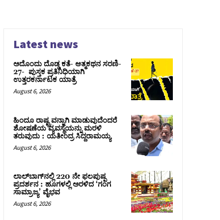
Latest news
ಅದೊಂದು ದೊಡ್ಡ ಕತೆ- ಆತ್ಮಕಥನ ಸರಣಿ-
27- ಪುಸ್ತಕ ಪ್ರತಿನಿಧಿಯಾಗಿ
ಉತ್ತರಕರ್ನಾಟಕ ಯಾತ್ರೆ
August 6, 2026
ಹಿಂದೂ ರಾಷ್ಟ್ರವನ್ನಾಗಿ ಮಾಡುವುದೆಂದರೆ
ಶೋಷಣೆಯ ವ್ಯವಸ್ಥೆಯನ್ನು ಮರಳಿ
ತರುವುದು : ಯತೀಂದ್ರ ಸಿದ್ದರಾಮಯ್ಯ
August 6, 2026
ಲಾಲ್‍ಬಾಗ್‍ನಲ್ಲಿ 220 ನೇ ಫಲಪುಷ್ಪ
ಪ್ರದರ್ಶನ : ಹೂಗಳಲ್ಲಿ ಅರಳಿದ ‘ಗಂಗ
ಸಾಮ್ರಾಜ್ಯ’ ವೈಭವ
August 6, 2026