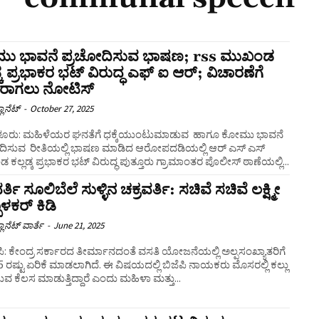
ು ಭಾವನೆ ಪ್ರಚೋದಿಸುವ ಭಾಷಣ; rss ಮುಖಂಡ
ಡ್ಕ ಪ್ರಭಾಕರ ಭಟ್ ವಿರುದ್ಧ ಎಫ್‌ ಐ ಆರ್‌; ವಿಚಾರಣೆಗೆ
ರಾಗಲು ನೋಟಿಸ್‌
ಲಾನೆಟ್
-
October 27, 2025
ರು: ಮಹಿಳೆಯರ ಘನತೆಗೆ ಧಕ್ಕೆಯುಂಟುಮಾಡುವ ಹಾಗೂ ಕೋಮು ಭಾವನೆ
ದಿಸುವ ರೀತಿಯಲ್ಲಿ ಭಾಷಣ ಮಾಡಿದ ಆರೋಪದಡಿಯಲ್ಲಿ ಆರ್‌ ಎಸ್‌ ಎಸ್‌
ಕಲ್ಲಡ್ಕ ಪ್ರಭಾಕರ ಭಟ್ ವಿರುದ್ಧ ಪುತ್ತೂರು ಗ್ರಾಮಾಂತರ ಪೊಲೀಸ್‌ ಠಾಣೆಯಲ್ಲಿ...
ರ್ತಿ ಸೂಲಿಬೆಲೆ ಸುಳ್ಳಿನ ಚಕ್ರವರ್ತಿ: ಸಚಿವೆ ಸಚಿವೆ ಲಕ್ಷ್ಮೀ
ಾಳಕರ್ ಕಿಡಿ
ಲಾನೆಟ್ ವಾರ್ತೆ
-
June 21, 2025
: ಕೇಂದ್ರ ಸರ್ಕಾರದ ತೀರ್ಮಾನದಂತೆ ವಸತಿ ಯೋಜನೆಯಲ್ಲಿ ಅಲ್ಪಸಂಖ್ಯಾತರಿಗೆ
 ರಷ್ಟು ಏರಿಕೆ ಮಾಡಲಾಗಿದೆ. ಈ ವಿಷಯದಲ್ಲಿ ಬಿಜೆಪಿ ನಾಯಕರು ಮೊಸರಲ್ಲಿ ಕಲ್ಲು
ವ ಕೆಲಸ ಮಾಡುತ್ತಿದ್ದಾರೆ ಎಂದು ಮಹಿಳಾ ಮತ್ತು...