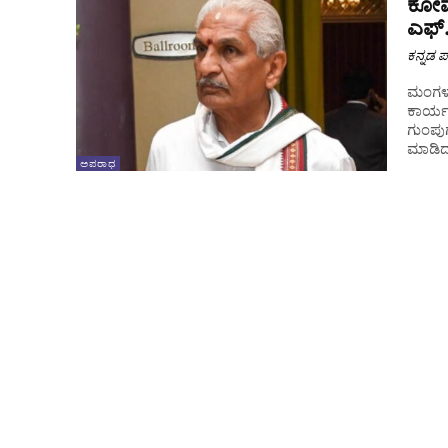
ಕೋಮು
ಎಫ್
ಕನ್ನಡ ಪ್
ಮಂಗಳೂರ
ಕಾರ್ಯ
ಗುಂಪು
ಮಾಡಿ
ಅಪರಾಧ