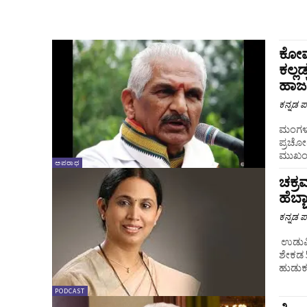
ಕೋಮ
ಕಲ್ಲ
ಹಾಜ
ಕನ್ನಡ ಪ್
ಮಂಗಳೂ
ಪ್ರಚೋ
ಮುಖಂಡ 
ಅಪರಾಧ
ಚಕ್ರವ
ಹೆಬ್ಬ
ಕನ್ನಡ ಪ್
ಉಡುಪಿ
ಶೇಕಡ 5
ಹುಡುಕು
PODCAST