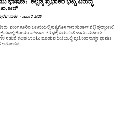
 ಭಾಷಣ: ಕಲ್ಲಡ್ಕ ಪ್ರಭಾಕರ ಭಟ್ಟ ವಿರುದ್ಧ
.ಐ.ಆರ್
ಲಾನೆಟ್ ವಾರ್ತೆ
-
June 2, 2025
ು: ಮಂಗಳೂರಿನ ಬಜಪೆಯಲ್ಲಿ ಹತ್ಯೆಗೊಳಗಾದ ಸುಹಾಸ್ ಶೆಟ್ಟಿ ಶ್ರದ್ದಾಂಜಲಿ
ಕ್ರಮದಲ್ಲಿ ಕೋಮು ಸೌಹಾರ್ದತೆಗೆ ಧಕ್ಕೆ ಬರುವಂತೆ ಹಾಗೂ ಮತೀಯ
ಗಳ ನಡುವೆ ಕಲಹ ಉಂಟು ಮಾಡುವ ರೀತಿಯಲ್ಲಿ ಪ್ರಚೋದನಾತ್ಮಕ ಭಾಷಣ
ದ ಆರೋಪದ...