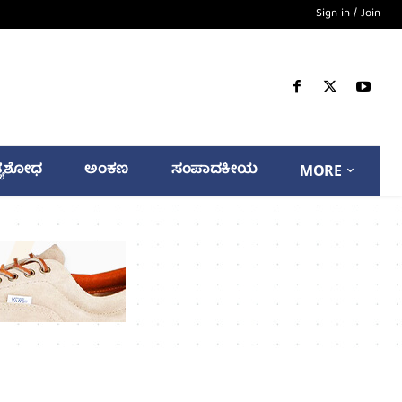
Sign in / Join
್ಯಶೋಧ
ಅಂಕಣ
ಸಂಪಾದಕೀಯ
MORE