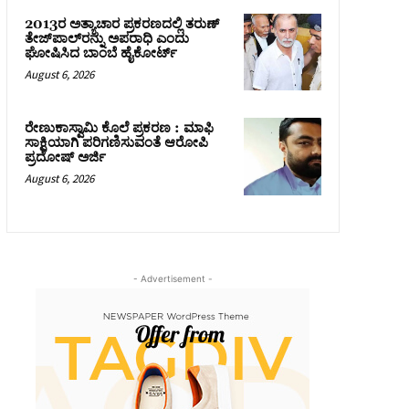
2013ರ ಅತ್ಯಾಚಾರ ಪ್ರಕರಣದಲ್ಲಿ ತರುಣ್
ತೇಜ್‌ಪಾಲ್‌ರನ್ನು ಅಪರಾಧಿ ಎಂದು
ಘೋಷಿಸಿದ ಬಾಂಬೆ ಹೈಕೋರ್ಟ್
August 6, 2026
ರೇಣುಕಾಸ್ವಾಮಿ ಕೊಲೆ ಪ್ರಕರಣ : ಮಾಫಿ
ಸಾಕ್ಷಿಯಾಗಿ ಪರಿಗಣಿಸುವಂತೆ ಆರೋಪಿ
ಪ್ರದೋಷ್‌ ಅರ್ಜಿ
August 6, 2026
- Advertisement -