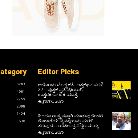
Category
Editor Picks
ಅದೊಂದು ದೊಡ್ಡ ಕತೆ- ಆತ್ಮಕಥನ ಸರಣಿ-
8283
27- ಪುಸ್ತಕ ಪ್ರತಿನಿಧಿಯಾಗಿ
4061
ಉತ್ತರಕರ್ನಾಟಕ ಯಾತ್ರೆ
2759
August 6, 2026
2398
1424
ಹಿಂದೂ ರಾಷ್ಟ್ರವನ್ನಾಗಿ ಮಾಡುವುದೆಂದರೆ
ಶೋಷಣೆಯ ವ್ಯವಸ್ಥೆಯನ್ನು ಮರಳಿ
630
ತರುವುದು : ಯತೀಂದ್ರ ಸಿದ್ದರಾಮಯ್ಯ
August 6, 2026