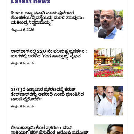
Latest news
ಹಿಂದೂ ರಾಷ್ಟ್ರವನ್ನಾಗಿ ಮಾಡುವುದೆಂದರೆ
ಶೋಷಣೆಯ ವ್ಯವಸ್ಥೆಯನ್ನು ಮರಳಿ ತರುವುದು :
ಯತೀಂದ್ರ ಸಿದ್ದರಾಮಯ್ಯ
August 6, 2026
ಲಾಲ್‍ಬಾಗ್‍ನಲ್ಲಿ 220 ನೇ ಫಲಪುಷ್ಪ ಪ್ರದರ್ಶನ :
ಹೂಗಳಲ್ಲಿ ಅರಳಿದ ‘ಗಂಗ ಸಾಮ್ರಾಜ್ಯ’ ವೈಭವ
August 6, 2026
2013ರ ಅತ್ಯಾಚಾರ ಪ್ರಕರಣದಲ್ಲಿ ತರುಣ್
ತೇಜ್‌ಪಾಲ್‌ರನ್ನು ಅಪರಾಧಿ ಎಂದು ಘೋಷಿಸಿದ
ಬಾಂಬೆ ಹೈಕೋರ್ಟ್
August 6, 2026
ರೇಣುಕಾಸ್ವಾಮಿ ಕೊಲೆ ಪ್ರಕರಣ : ಮಾಫಿ
ಸಾಕ್ಷಿಯಾಗಿ ಪರಿಗಣಿಸುವಂತೆ ಆರೋಪಿ ಪ್ರದೋಷ್‌