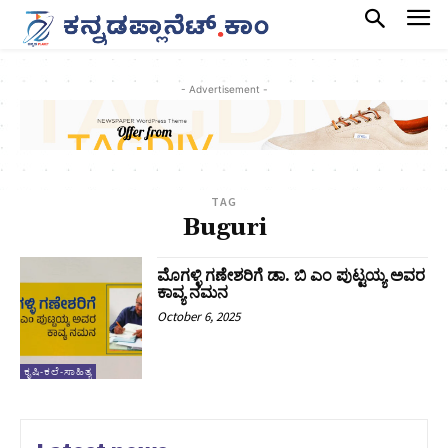
- Advertisement -
TAG
Buguri
ಮೊಗಳ್ಳಿ ಗಣೇಶರಿಗೆ ಡಾ. ಬಿ ಎಂ ಪುಟ್ಟಯ್ಯ ಅವರ
ಕಾವ್ಯ ನಮನ
October 6, 2025
ಕೃಷಿ-ಕಲೆ-ಸಾಹಿತ್ಯ