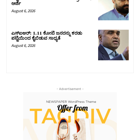
ಅರ್ಜಿ
August 6, 2026
ಎಸ್‌ಐಆರ್‌: 1.11 ಕೋಟಿ ಜನರನ್ನು ಕರಡು
ಪಟ್ಟಿಯಿಂದ ಕೈಬಿಡುವ ಸಾಧ್ಯತೆ
August 6, 2026
- Advertisement -