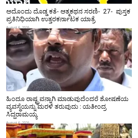
ಅದೊಂದು ದೊಡ್ಡ ಕತೆ- ಆತ್ಮಕಥನ ಸರಣಿ- 27- ಪುಸ್ತಕ
ಪ್ರತಿನಿಧಿಯಾಗಿ ಉತ್ತರಕರ್ನಾಟಕ ಯಾತ್ರೆ
August 6, 2026
ಹಿಂದೂ ರಾಷ್ಟ್ರವನ್ನಾಗಿ ಮಾಡುವುದೆಂದರೆ ಶೋಷಣೆಯ
ವ್ಯವಸ್ಥೆಯನ್ನು ಮರಳಿ ತರುವುದು : ಯತೀಂದ್ರ
ಸಿದ್ದರಾಮಯ್ಯ
August 6, 2026