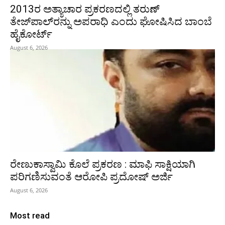
2013ರ ಅತ್ಯಾಚಾರ ಪ್ರಕರಣದಲ್ಲಿ ತರುಣ್
ತೇಜ್‌ಪಾಲ್‌ರನ್ನು ಅಪರಾಧಿ ಎಂದು ಘೋಷಿಸಿದ ಬಾಂಬೆ
ಹೈಕೋರ್ಟ್
August 6, 2026
ರೇಣುಕಾಸ್ವಾಮಿ ಕೊಲೆ ಪ್ರಕರಣ : ಮಾಫಿ ಸಾಕ್ಷಿಯಾಗಿ
ಪರಿಗಣಿಸುವಂತೆ ಆರೋಪಿ ಪ್ರದೋಷ್‌ ಅರ್ಜಿ
August 6, 2026
Most read