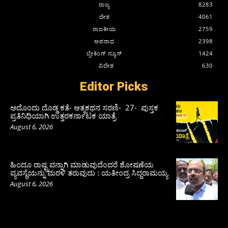
ರಾಜ್ಯ
8283
ದೇಶ
4061
ರಾಜಕೀಯ
2759
ಅಪರಾಧ
2398
ಬ್ರೇಕಿಂಗ್ ನ್ಯೂಸ್
1424
ವಿದೇಶ
630
Editor Picks
ಅದೊಂದು ದೊಡ್ಡ ಕತೆ- ಆತ್ಮಕಥನ ಸರಣಿ- 27- ಪುಸ್ತಕ
ಪ್ರತಿನಿಧಿಯಾಗಿ ಉತ್ತರಕರ್ನಾಟಕ ಯಾತ್ರೆ
August 6, 2026
ಹಿಂದೂ ರಾಷ್ಟ್ರವನ್ನಾಗಿ ಮಾಡುವುದೆಂದರೆ ಶೋಷಣೆಯ
ವ್ಯವಸ್ಥೆಯನ್ನು ಮರಳಿ ತರುವುದು : ಯತೀಂದ್ರ ಸಿದ್ದರಾಮಯ್ಯ
August 6, 2026