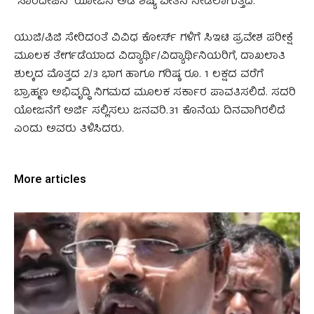
“ಸಾಂದೀಪಿನಿ” ಯೋಜನೆ ಅಡಿ ಶಿಷ್ಯ ವೇತನ ನೀಡಲಾಗುತ್ತದೆ.
ಯುಜಿ/ಪಿಜಿ ಸೇರಿದಂತೆ ವಿವಿಧ ಕೋರ್ಸ್ ಗಳಿಗೆ ಸಿಇಟಿ ಪ್ರವೇಶ ಪರೀಕ್ಷೆ
ಮೂಲಕ ತೇರ್ಗಡೆಯಾದ ವಿದ್ಯಾರ್ಥಿ/ವಿದ್ಯಾರ್ಥಿನಿಯರಿಗೆ, ದಾಖಲಾತಿ
ಶುಲ್ಕದ ಮೊತ್ತದ 2/3 ಭಾಗ ಹಾಗೂ ಗರಿಷ್ಠ ರೂ. 1 ಲಕ್ಷದ ವರೆಗೆ
ಬ್ರಾಹ್ಮಣ ಅಭಿವೃದ್ಧಿ ನಿಗಮದ ಮೂಲಕ ಸರ್ಕಾರ ಪಾವತಿಸಲಿದೆ. ಸದರಿ
ಯೋಜನೆಗೆ ಅರ್ಜಿ ಸಲ್ಲಿಸಲು ಜನವರಿ.31 ಕೊನೆಯ ದಿನವಾಗಿರಲಿದೆ
ಎಂದು ಅವರು ತಿಳಿಸಿದರು.
More articles