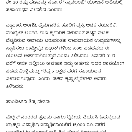
ಶೇ. 20 ರಷ್ಟು ಹಣವನ್ನು ಸರ್ಕಾರ “ಸ್ವಾವಲಂಭಿ” ಯೋಜನೆ ಅಡಿಯಲ್ಲಿ
ಸಹಾಯಧನ ನೀಡಲಿದೆ ಎಂದರು.
ವ್ಯಾಪಾರ, ಅಂಗಡಿ, ಹೈನುಗಾರಿಕೆ, ಹೊಲಿಗೆ ವೃತ್ತಿ, ಆಟಿಕೆ ತಯಾರಿಕೆ,
ಮೊಬೈಲ್ ಅಂಗಡಿ, ಗುಡಿ ಕೈಗಾರಿಕೆ ಸೇರಿದಂತೆ ಹೆಚ್ಚಿನ ಘಟಕ
ವೆಚ್ಚವಿರುವ ಆದಾಯ ಬರುವಂತಹ ಲಾಭದಾಯಕ ಉದ್ಯಮಗಳನ್ನು
ಸ್ಥಾಪಿಸಲು ರಾಷ್ತ್ರೀಕೃತ ಬ್ಯಾಂಕ್ ಗಳಿಂದ ಸಾಲ ಪಡೆದವರು ಈ
ಯೋಜನೆ ಅರ್ಹರಾಗಿರುತ್ತಾರೆ ಎಂದು ತಿಳಿಸಿದರು. ʼಜನವರಿ 31 ರ
ವರೆಗೆ ಅರ್ಜಿ ಸಲ್ಲಿಸಲು ಅವಕಾಶ ಇದ್ದು ಅರ್ಹರು ಇದರ ಉಪಯೋಗ
ಪಡೆದುಕೊಳ್ಳಿ ಮತ್ತು ಗರಿಷ್ಠ 5 ಲಕ್ಷದ ವರೆಗೆ ಸಹಾಯಧನ
ನೀಡಲಾಗುವುದುʼ ಎಂದು ಸಚಿವ ಕೃಷ್ಣ ಬೈರೇಗೌಡ ಅವರು
ತಿಳಿಸಿದರು.
ಸಾಂದೀಪಿನಿ ಶಿಷ್ಯ ವೇತನ:
ಮೆಟ್ರಿಕ್ ನಂತರದ ಪ್ರಥಮ ಹಾಗೂ ದ್ವಿತೀಯ ಪಿಯುಸಿ ಓದುತ್ತಿರುವ
ಬ್ರಾಹ್ಮಣ ವಿದ್ಯಾರ್ಥಿ/ವಿದ್ಯಾರ್ಥಿನಿಯರಿಗೆ 15,000 ರೂ. ವರೆಗೆ