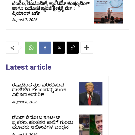
ಬೆಂಬಲ, ರೊಬೊಟಿಕ್ಸ್, ಕ್ವಾಂಟಮ್ ಕಂಪ್ಯೂಟಿಂಗ್
ಹಾಗೂ ಬಯೋಟೆಕ್ನಾಲಜಿ ಕ್ಷೇತ್ರಕ್ಕೆ ವೇಗ :
ಪ್ರಿಯಾಂಕ್‌ ಖರ್ಗೆ
August 7, 2026
Latest article
ರಷ್ಯಾದಿಂದ ತೈಲ ಖರೀದಿಸುವ
ದೇಶಗಳಿಗೆ ಶೇ.100ರಷ್ಟು ಸುಂಕ
ವಿಧಿಸಿದ ಅಮೆರಿಕ
August 8, 2026
ಡೆವಿಡ್ ಡಿಸೋಜ ಶೂಟೌಟ್
ಪ್ರಕರಣ: ಹಂತಕರ ಕಾಲಿಗೆ ಗುಂಡು
ಮೂವರು ಆರೋಪಿಗಳ ಬಂಧನ
August 8, 2026