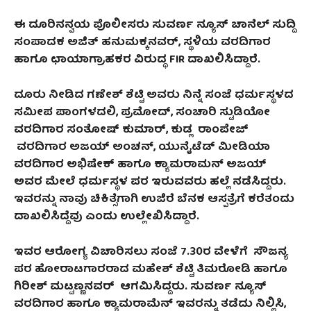
ಈ ದೂರಿನನ್ವಯ ಪೊಲೀಸರು ಸುವರ್ಣ ನ್ಯೂಸ್‌ ಚಾನೆಲ್‌ ಸುದ್ದಿ
ಸಂಪಾದಕ ಅಜಿತ್‌ ಹನುಮಕ್ಕನವರ್‌, ಸ್ಥಳಿಯ ವರದಿಗಾರ
ಹಾಗೂ ಛಾಯಾಗ್ರಾಹಕರ ವಿರುದ್ಧ FIR ದಾಖಲಿಸಿದ್ದಾರೆ.
ದೂರು ನೀಡಿದ ಗಣೇಶ್‌ ಶೆಟ್ಟಿ ಅವರು ನಿನ್ನೆ ಸಂಜೆ ಧರ್ಮಸ್ಥಳದ
ಸಮೀಪ ಪಾಂಗಳದಲಿ, ಪ್ರಮೋದ್, ಸಂಚಾರಿ ಸ್ಟುಡಿಯೋ
ವರದಿಗಾರ ಸಂತೋಷ್ ಕುಮಾರ್, ಕುಡ್ಲ ರಾಂಪೇಜ್‌
ವರದಿಗಾರ ಅಜಯ್ ಅಂಚನ್, ಯುನೈಟೆಡ್ ಮೀಡಿಯಾ
ವರದಿಗಾರ ಅಭಿಷೇಕ್ ಹಾಗೂ ಕ್ಯಾಮರಾಮನ್ ಅಜಯ್
ಅವರ ಮೇಲೆ ಧರ್ಮಸ್ಥಳ ಪರ ಇರುವವರು ಹಲ್ಲೆ ನಡೆಸಿದ್ದರು.
ಇವರನ್ನು ನಾವು ಚಿಕಿತ್ಸೆಗಾಗಿ ಉಜಿರೆ ಬೆನಕ ಆಸ್ಪತ್ರೆಗೆ ಕರೆತಂದು
ದಾಖಲಿಸಿದ್ದೆವು ಎಂದು ಉಲ್ಲೇಖಿಸಿದ್ದಾರೆ.
ಇವರ ಆರೋಗ್ಯ ವಿಚಾರಿಸಲು ಸಂಜೆ 7.30ರ ವೇಳೆಗೆ ಸೌಜನ್ಯ
ಪರ ಹೋರಾಟಗಾರರಾದ ಮಹೇಶ್ ಶೆಟ್ಟಿ ತಿಮರೋಡಿ ಹಾಗೂ
ಗಿರೀಶ್ ಮಟ್ಟಣ್ಣನವರ್ ಆಗಮಿಸಿದ್ದರು. ಸುವರ್ಣ ನ್ಯೂಸ್
ವರದಿಗಾರ ಹಾಗೂ ಕ್ಯಾಮರಾಮೆನ್ ಇವರನ್ನು ತಡೆದು ನಿಲ್ಲಿಸಿ,