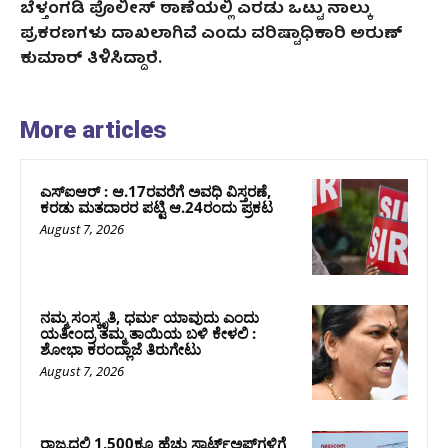
ಬೆಳ್ತಂಗಡಿ ಪೊಲೀಸ್‌ ಠಾಣೆಯಲ್ಲಿ ಎರಡು ಒಟ್ಟು ನಾಲ್ಕು
ಪ್ರಕರಣಗಳು ದಾಖಲಾಗಿವೆ ಎಂದು ವರಿಷ್ಟಾಧಿಕಾರಿ ಅರುಣ್‌
ಕುಮಾರ್‌ ತಿಳಿಸಿದ್ದಾರೆ.
More articles
ಎಸ್‌ಐಆರ್‌ : ಆ.17ರವರೆಗೆ ಅವಧಿ ವಿಸ್ತರಣೆ,
ಕರಡು ಮತದಾರರ ಪಟ್ಟಿ ಆ.24ರಂದು ಪ್ರಕಟ
August 7, 2026
ನಮ್ಮ ಸಂಸ್ಕೃತಿ, ಧರ್ಮ ಯಾವುದು ಎಂದು
ಯತೀಂದ್ರ ತಮ್ಮ ತಾಯಿಯ ಬಳಿ ಕೇಳಲಿ :
ಶೋಭಾ ಕರಂದ್ಲಾಜೆ ತಿರುಗೇಟು
August 7, 2026
ರಾಜ್ಯದಲ್ಲಿ 1,500ಕ್ಕೂ ಹೆಚ್ಚು ಸ್ಟಾರ್ಟ್‌ಅಪ್‌ಗಳಿಗೆ