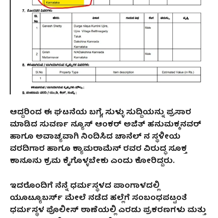
ಆದ್ದರಿಂದ ಈ ಘಟನೆಯ ಬಗ್ಗೆ, ಸುಳ್ಳು ಸುದ್ದಿಯನ್ನು ಪ್ರಸಾರ
ಮಾಡಿದ ಸುವರ್ಣ ನ್ಯೂಸ್ ಆಂಕರ್ ಅಜಿತ್‌ ಹನುಮಕ್ಕನವರ್‌
ಹಾಗೂ ಅವಾಚ್ಯವಾಗಿ ನಿಂದಿಸಿದ ಚಾನೆಲ್‌ ನ ಸ್ಥಳೀಯ
ವರದಿಗಾರ ಹಾಗೂ ಕ್ಯಾಮರಾಮೆನ್ ರವರ ವಿರುದ್ಧ ಸೂಕ್ತ
ಕಾನೂನು ಕ್ರಮ ಕೈಗೊಳ್ಳಬೇಕು ಎಂದು ಕೋರಿದ್ದರು.
ಇದರೊಂದಿಗೆ ನೆನ್ನೆ ಧರ್ಮಸ್ಥಳದ ಪಾಂಗಾಳದಲ್ಲಿ
ಯೂಟ್ಯೂಬರ್ಸ್‌ ಮೇಲೆ ನಡೆದ ಹಲ್ಲೆಗೆ ಸಂಬಂಧಪಟ್ಟಂತೆ
ಧರ್ಮಸ್ಥಳ ಪೊಲೀಸ್‌ ಠಾಣೆಯಲ್ಲಿ ಎರಡು ಪ್ರಕರಣಗಳು ಮತ್ತು