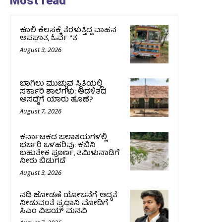
Most read
ಕೂಲಿ ಕೆಲಸಕ್ಕೆ ತೆರಳುತ್ತಿದ್ದ ವಾಹನ
ಅಪಘಾತ, ಓರ್ವ *ತ
August 3, 2026
ಬಾಗಿಲು ಮುಚ್ಚುವ ಸ್ಥಿತಿಯಲ್ಲಿ
ಸರ್ಕಾರಿ ಶಾಲೆಗಳು: ಆಡಳಿತದ
ಅಸಡ್ಡೆಗೆ ಯಾರು ಹೊಣೆ?
August 7, 2026
ಕರ್ನಾಟಕದ ಜಲಾಶಯಗಳಲ್ಲಿ
ಭರ್ಜರಿ ಒಳಹರಿವು: ಕಬಿನಿ
ಬಹುತೇಕ ಪೂರ್ಣ, ತಮಿಳುನಾಡಿಗೆ
ನೀರು ಬಿಡುಗಡೆ
August 3, 2026
ನದಿ ಜೋಡಣೆ ಯೋಜನೆಗೆ ಆದ್ಯತೆ
ನೀಡುವಂತೆ ಪ್ರಧಾನಿ ಮೋದಿಗೆ
ಸಿಎಂ ವಿಜಯ್‌ ಮನವಿ