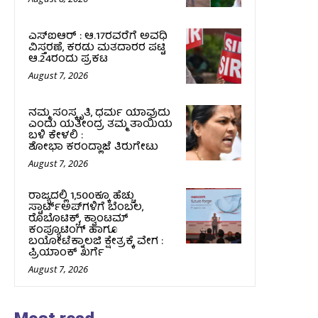
ಎಸ್‌ಐಆರ್‌ : ಆ.17ರವರೆಗೆ ಅವಧಿ
ವಿಸ್ತರಣೆ, ಕರಡು ಮತದಾರರ ಪಟ್ಟಿ
ಆ.24ರಂದು ಪ್ರಕಟ
August 7, 2026
ನಮ್ಮ ಸಂಸ್ಕೃತಿ, ಧರ್ಮ ಯಾವುದು
ಎಂದು ಯತೀಂದ್ರ ತಮ್ಮ ತಾಯಿಯ
ಬಳಿ ಕೇಳಲಿ :
ಶೋಭಾ ಕರಂದ್ಲಾಜೆ ತಿರುಗೇಟು
August 7, 2026
ರಾಜ್ಯದಲ್ಲಿ 1,500ಕ್ಕೂ ಹೆಚ್ಚು
ಸ್ಟಾರ್ಟ್‌ಅಪ್‌ಗಳಿಗೆ ಬೆಂಬಲ,
ರೊಬೊಟಿಕ್ಸ್, ಕ್ವಾಂಟಮ್
ಕಂಪ್ಯೂಟಿಂಗ್ ಹಾಗೂ
ಬಯೋಟೆಕ್ನಾಲಜಿ ಕ್ಷೇತ್ರಕ್ಕೆ ವೇಗ :
ಪ್ರಿಯಾಂಕ್‌ ಖರ್ಗೆ
August 7, 2026