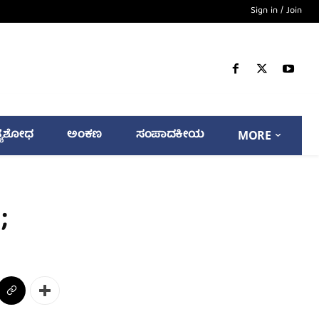
Sign in / Join
್ಯಶೋಧ
ಅಂಕಣ
ಸಂಪಾದಕೀಯ
MORE
;