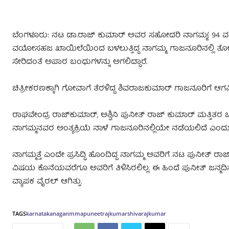
ಬೆಂಗಳೂರು: ನಟ ಡಾ.ರಾಜ್ ಕುಮಾರ್ ಅವರ ಸಹೋದರಿ ನಾಗಮ್ಮ( 94 ವರ್ಷ)
ವಯೋಸಹಜ ಖಾಯಿಲೆಯಿಂದ ಬಳಲುತ್ತಿದ್ದ ನಾಗಮ್ಮ, ಗಾಜನೂರಿನಲ್ಲಿ ತೋ
ಸೇರಿದಂತೆ ಅಪಾರ ಬಂಧುಗಳನ್ನು ಅಗಲಿದ್ದಾರೆ.
ಚಿತ್ರೀಕರಣಕ್ಕಾಗಿ ಗೋವಾಗೆ ತೆರಳಿದ್ದ ಶಿವರಾಜಕುಮಾರ್‌ ಗಾಜನೂರಿಗೆ ಆಗಮಿಸು
ರಾಘವೇಂದ್ರ ರಾಜ್​ಕುಮಾರ್, ಅಶ್ವಿನಿ ಪುನೀತ್ ರಾಜ್ ಕುಮಾರ್ ಮತ್ತಿತರ ಬ
ನಾಗಮ್ಮನವರ ಅಂತ್ಯಕ್ರಿಯೆ ನಾಳೆ ಗಾಜನೂರಿನಲ್ಲಿಯೇ ನಡೆಯಲಿದೆ ಎಂದ
ನಾಗಮ್ಮತ್ತೆ ಎಂದೇ ಪ್ರಸಿದ್ಧಿ ಹೊಂದಿದ್ದ ನಾಗಮ್ಮ ಅವರಿಗೆ ನಟ ಪುನೀತ್‌
ವಿಷಯ ಕೊನೆಯವರೆಗೂ ಅವರಿಗೆ ತಿಳಿಸಿರಲಿಲ್ಲ. ಈ ಹಿಂದೆ ಪುನೀತ್ ಜನ್
ವ್ಯಾಪಕ ವೈರಲ್ ಆಗಿತ್ತು.
TAGS
karnataka
naganmma
puneet
rajkumar
shivarajkumar