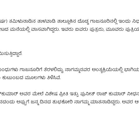
 ತಮಿಳುನಾಡಿನ ತಾಳವಾಡಿ ತಾಲ್ಲೂಕಿನ ದೊಡ್ಡ ಗಾಜನೂರಿನಲ್ಲಿ ಇಂದು ನಿಧನರ
ಟದ ಮನೆಯಲ್ಲಿ ವಾಸವಾಗಿದ್ದರು. ಇವರು ಐವರು ಪುತ್ರರು, ಮೂವರು ಪುತ್ರಿ
ತ್ತಿದ್ದಾರೆ.
ಂಧುಗಳು ಗಾಜನೂರಿಗೆ ತೆರಳಲಿದ್ದು, ನಾಗಮ್ಮನವರ ಅಂತ್ಯಕ್ರಿಯೆಯಲ್ಲಿ ಭಾಗಿಯಾಗ
ು ಕುಟುಂಬದ ಮೂಲಗಳು ತಿಳಿಸಿವೆ.
 ರಾಜ್‌ಕುಮಾರ್‌ ಅವರ ಮೇಲೆ ವಿಶೇಷ ಪ್ರೀತಿ ಇತ್ತು. ಪುನೀತ್ ರಾಜ್ ಕುಮಾರ್ ನ
ಮದಿನದಂದು ಅಪ್ಪುಗೆ ಜನ್ಮ ದಿನದ ಶುಭಕೋರಿ ನಾಗಮ್ಮ ಮಾತನಾಡಿದ್ದರು. ಅವರ 