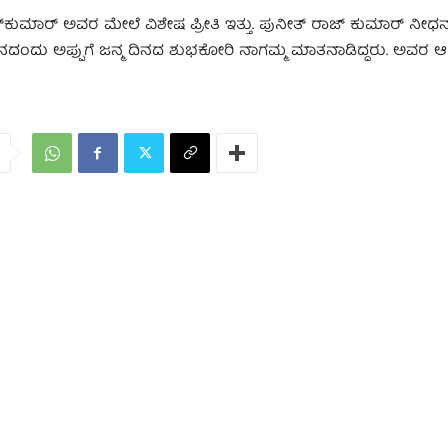
 ರಾಜ್‌ಕುಮಾರ್‌ ಅವರ ಮೇಲೆ ವಿಶೇಷ ಪ್ರೀತಿ ಇತ್ತು. ಪುನೀತ್ ರಾಜ್ ಕುಮಾರ್ ನ
ಮದಿನದಂದು ಅಪ್ಪುಗೆ ಜನ್ಮ ದಿನದ ಶುಭಕೋರಿ ನಾಗಮ್ಮ ಮಾತನಾಡಿದ್ದರು. ಅವರ 