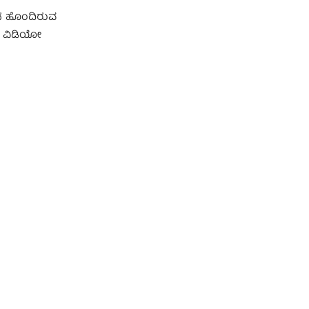
ೀಧನ ಹೊಂದಿರುವ
ಆ ವಿಡಿಯೋ