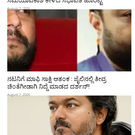
ಸಮಯಾವಕಾಶ ಕೇಳಿದ ಸಭಾಪತಿ ಹೊರಟ್ಟಿ
August 7, 2026
ನಟನಿಗೆ ಮಾಫಿ ಸಾಕ್ಷಿ ಆತಂಕ : ಜೈಲಿನಲ್ಲಿ ತೀವ್ರ
ಚಿಂತೆಗೀಡಾಗಿ ನಿದ್ದೆ ಮಾಡದ ದರ್ಶನ್!
August 7, 2026