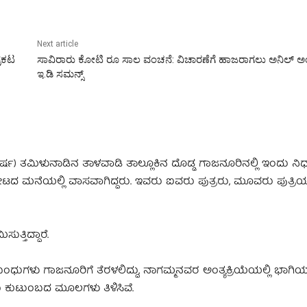
Next article
್ರಕಟ
ಸಾವಿರಾರು ಕೋಟಿ ರೂ ಸಾಲ ವಂಚನೆ: ವಿಚಾರಣೆಗೆ ಹಾಜರಾಗಲು ಅನಿಲ್ ಅಂ
ಇ.ಡಿ ಸಮನ್ಸ್‌
 ತಮಿಳುನಾಡಿನ ತಾಳವಾಡಿ ತಾಲ್ಲೂಕಿನ ದೊಡ್ಡ ಗಾಜನೂರಿನಲ್ಲಿ ಇಂದು ನಿಧನರ
ಟದ ಮನೆಯಲ್ಲಿ ವಾಸವಾಗಿದ್ದರು. ಇವರು ಐವರು ಪುತ್ರರು, ಮೂವರು ಪುತ್ರಿ
ತ್ತಿದ್ದಾರೆ.
ಂಧುಗಳು ಗಾಜನೂರಿಗೆ ತೆರಳಲಿದ್ದು, ನಾಗಮ್ಮನವರ ಅಂತ್ಯಕ್ರಿಯೆಯಲ್ಲಿ ಭಾಗಿಯಾಗ
ು ಕುಟುಂಬದ ಮೂಲಗಳು ತಿಳಿಸಿವೆ.