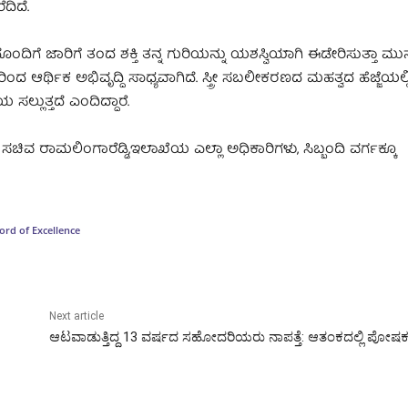
ದಿದೆ.
ಿಗೆ ಜಾರಿಗೆ ತಂದ ಶಕ್ತಿ ತನ್ನ ಗುರಿಯನ್ನು ಯಶಸ್ವಿಯಾಗಿ ಈಡೇರಿಸುತ್ತಾ ಮುನ್ನ
ದ ಆರ್ಥಿಕ ಅಭಿವೃದ್ದಿ ಸಾಧ್ಯವಾಗಿದೆ. ಸ್ತ್ರೀ ಸಬಲೀಕರಣದ ಮಹತ್ವದ ಹೆಜ್ಜೆಯಲ್ಲ
ಲ್ಲುತ್ತದೆ ಎಂದಿದ್ದಾರೆ.
 ರಾಮಲಿಂಗಾರೆಡ್ಡಿ,ಇಲಾಖೆಯ ಎಲ್ಲಾ ಅಧಿಕಾರಿಗಳು, ಸಿಬ್ಬಂದಿ ವರ್ಗಕ್ಕೂ
ord of Excellence
Next article
ಆಟವಾಡುತ್ತಿದ್ದ 13 ವರ್ಷದ ಸಹೋದರಿಯರು ನಾಪತ್ತೆ: ಆತಂಕದಲ್ಲಿ ಪೋಷ