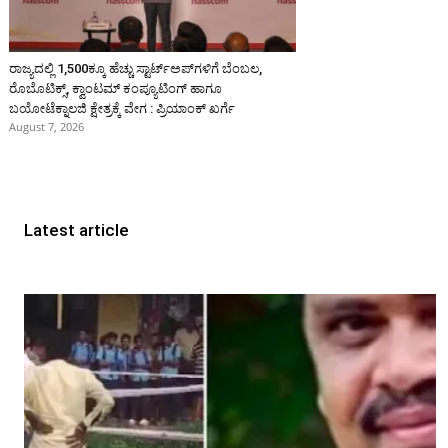
ರಾಜ್ಯದಲ್ಲಿ 1,500ಕ್ಕೂ ಹೆಚ್ಚು ಸ್ಟಾರ್ಟ್‌ಅಪ್‌ಗಳಿಗೆ ಬೆಂಬಲ,
ರೊಬೊಟಿಕ್ಸ್, ಕ್ವಾಂಟಮ್ ಕಂಪ್ಯೂಟಿಂಗ್ ಹಾಗೂ
ಬಯೋಟೆಕ್ನಾಲಜಿ ಕ್ಷೇತ್ರಕ್ಕೆ ವೇಗ : ಪ್ರಿಯಾಂಕ್‌ ಖರ್ಗೆ
August 7, 2026
Latest article