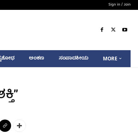
Sign in / Join
್ಯಶೋಧ
ಅಂಕಣ
ಸಂಪಾದಕೀಯ
MORE
್ತಿ”