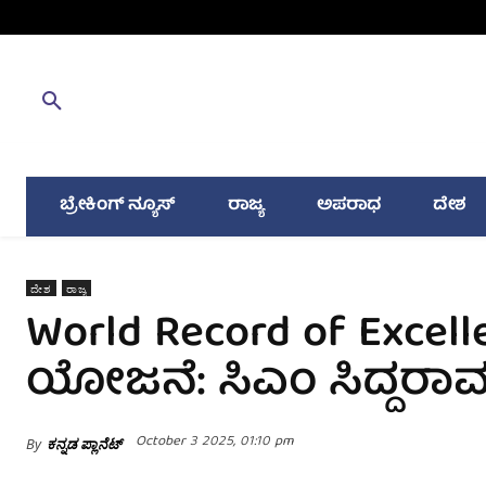
ಬ್ರೇಕಿಂಗ್ ನ್ಯೂಸ್
ರಾಜ್ಯ
ಅಪರಾಧ
ದೇಶ
ದೇಶ
ರಾಜ್ಯ
World Record of Excelle
ಯೋಜನೆ: ಸಿಎಂ ಸಿದ್ದರ
October 3 2025, 01:10 pm
By
ಕನ್ನಡ ಪ್ಲಾನೆಟ್