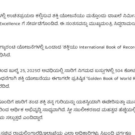
 ಗಳಲ್ಲಿ ಉಚಿತಪ್ರಯಣ ಕಲ್ಪಿಸುವ ಶಕ್ತಿ ಯೋಜನೆಯು ಮತ್ತೊಂದು ದಾಖಲೆ ನಿರ್ಮಿಸ
xcellence ಗೆ ಸೇರ್ಪಡೆಗೊಂಡಿದೆ. ಈ ಸಂತಸವನ್ನು ಮುಖ್ಯಮಂತ್ರಿ ಸಿದ್ದರಾಮ
 ಗ್ಯಾರಂಟಿ ಯೋಜನೆಗಳಲ್ಲಿ ಒಂದಾದ ʼಶಕ್ತಿʼಯು International Book of Reco
ಿಸಿದೆ.
 ಜುಲೈ 25, 2025ರ ಅವಧಿಯಲ್ಲಿ ಸಾರಿಗೆ ನಿಗಮದ ಬಸ್ಸುಗಳಲ್ಲಿ 504 ಕೋಟಿ 9
ನೆಗಾಗಿ ಶಕ್ತಿ ಯೋಜನೆಯು ಈಗಾಗಲೇ ಪ್ರತಿಷ್ಠಿತ “Golden Book of World Re
ದಿದೆ.
ಿಗೆ ಜಾರಿಗೆ ತಂದ ಶಕ್ತಿ ತನ್ನ ಗುರಿಯನ್ನು ಯಶಸ್ವಿಯಾಗಿ ಈಡೇರಿಸುತ್ತಾ ಮುನ್ನ
ದ ಆರ್ಥಿಕ ಅಭಿವೃದ್ದಿ ಸಾಧ್ಯವಾಗಿದೆ. ಸ್ತ್ರೀ ಸಬಲೀಕರಣದ ಮಹತ್ವದ ಹೆಜ್ಜೆಯಲ್ಲ
ಲ್ಲುತ್ತದೆ ಎಂದಿದ್ದಾರೆ.
 ರಾಮಲಿಂಗಾರೆಡ್ಡಿ,ಇಲಾಖೆಯ ಎಲ್ಲಾ ಅಧಿಕಾರಿಗಳು, ಸಿಬ್ಬಂದಿ ವರ್ಗಕ್ಕೂ