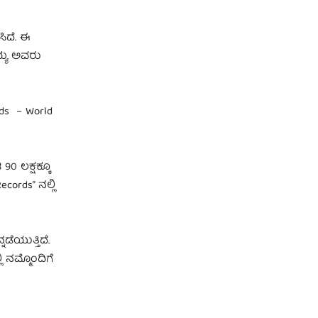
ಿದೆ. ಈ
ಯ್ಯ ಅವರು
rds – World
0 ಲಕ್ಷಕ್ಕೂ
cords” ನಲ್ಲಿ
ಡೆಯುತ್ತಿದೆ.
ಿ ನಮ್ಮೊಂದಿಗೆ