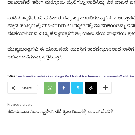
ದಾಖಲಾಗಿದೆ. ಇದೀಗ ಮತ್ತೊಂದು ಮೈಲಿಗಲ್ಲು ಸಾಧಿಸಿದ್ದು, ವಿಶ್ವ ದಾಖಲೆ ಬರೆ
ನಾಡಿನ ಸ್ವಾಭಿಮಾನಿ ಮಹಿಳೆಯರನ್ನು ಸ್ವಾವಲಂಬಿಗಳನ್ನಾಗಿಸುವ ಉದ್ದೇಶದೊಂದ
ಹೆಚ್ಚಿನ ಸಂಖ್ಯೆಯಲ್ಲಿ ಮಹಿಳೆಯರು ಉದ್ಯೋಗದಲ್ಲಿ ತೊಡಗಿಕೊಂಡಿದ್ದು, ಇದರಿಂ
ಜೊತೆಯಾಗಿರುವ ಎಲ್ಲಾ ಹೆಣ್ಣುಮಕ್ಕಳಿಗೆ ಶಕ್ತಿ ಯೋಜನೆಯ ಸಾಧನೆಯ ಶ್ರೇಯ ಸ
ಮುಖ್ಯಮಂತ್ರಿಗಳು ಈ ಯೋಜನೆಯ ಯಶಸ್ಸಿಗೆ ಕಾರಣೀಭೂತರಾದ ಸಾರಿಗೆ ಸಚಿವ
ಅಭಿನಂದನೆಗಳನ್ನು ಸಲ್ಲಿಸಿದ್ದಾರೆ.
TAGS
free travel
karnataka
Ramalinga Reddy
shakti scheme
siddaramaiah
World Rec
Share
Previous article
ತಮಿಳುನಾಡು ಸಿಎಂ ಸ್ಟಾಲಿನ್‌, ನಟಿ ತ್ರಿಶಾ ನಿವಾಸಕ್ಕೆ ಬಾಂಬ್‌ ಬೆದರಿಕೆ