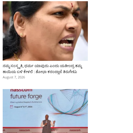
ನಮ್ಮ ಸಂಸ್ಕೃತಿ, ಧರ್ಮ ಯಾವುದು ಎಂದು ಯತೀಂದ್ರ ತಮ್ಮ
ತಾಯಿಯ ಬಳಿ ಕೇಳಲಿ : ಶೋಭಾ ಕರಂದ್ಲಾಜೆ ತಿರುಗೇಟು
August 7, 2026