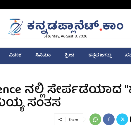
Saturday, August 8, 2026
ವಿದೇಶ
ಸಿನಿಮಾ
ಕ್ರೀಡೆ
ಕನ್ನಡ ಜಗತ್ತು
ಸತ
nce ನಲ್ಲಿ ಸೇರ್ಪಡೆಯಾದ “ಶಕ
ಾಮಯ್ಯ ಸಂತಸ
Share