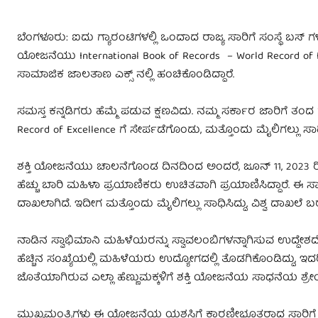
ಬೆಂಗಳೂರು: ಐದು ಗ್ಯಾರಂಟಿಗಳಲ್ಲಿ ಒಂದಾದ ರಾಜ್ಯ ಸಾರಿಗೆ ಸಂಸ್ಥೆ ಬಸ್‌
ಯೋಜನೆಯು International Book of Records – World Record of E
ಸಾಮಾಜಿಕ ಜಾಲತಾಣ ಎಕ್ಸ್‌ ನಲ್ಲಿ ಹಂಚಿಕೊಂಡಿದ್ದಾರೆ.
ಸಮಸ್ತ ಕನ್ನಡಿಗರು ಹೆಮ್ಮೆ ಪಡುವ ಕ್ಷಣವಿದು. ನಮ್ಮ ಸರ್ಕಾರ ಜಾರಿಗೆ ತಂದ
Record of Excellence ಗೆ ಸೇರ್ಪಡೆಗೊಂಡು, ಮತ್ತೊಂದು ಮೈಲಿಗಲ್ಲು ಸಾಧ
ಶಕ್ತಿ ಯೋಜನೆಯು ಚಾಲನೆಗೊಂಡ ದಿನದಿಂದ ಅಂದರೆ, ಜೂನ್‌ 11, 2023 ರಿಂದ
ಹೆಚ್ಚು ಬಾರಿ ಮಹಿಳಾ ಪ್ರಯಾಣಿಕರು ಉಚಿತವಾಗಿ ಪ್ರಯಾಣಿಸಿದ್ದಾರೆ. ಈ ಸಾಧ
ದಾಖಲಾಗಿದೆ. ಇದೀಗ ಮತ್ತೊಂದು ಮೈಲಿಗಲ್ಲು ಸಾಧಿಸಿದ್ದು, ವಿಶ್ವ ದಾಖಲೆ ಬರೆ
ನಾಡಿನ ಸ್ವಾಭಿಮಾನಿ ಮಹಿಳೆಯರನ್ನು ಸ್ವಾವಲಂಬಿಗಳನ್ನಾಗಿಸುವ ಉದ್ದೇಶದೊಂದ
ಹೆಚ್ಚಿನ ಸಂಖ್ಯೆಯಲ್ಲಿ ಮಹಿಳೆಯರು ಉದ್ಯೋಗದಲ್ಲಿ ತೊಡಗಿಕೊಂಡಿದ್ದು, ಇದರಿಂ
ಜೊತೆಯಾಗಿರುವ ಎಲ್ಲಾ ಹೆಣ್ಣುಮಕ್ಕಳಿಗೆ ಶಕ್ತಿ ಯೋಜನೆಯ ಸಾಧನೆಯ ಶ್ರೇಯ ಸ
ಮುಖ್ಯಮಂತ್ರಿಗಳು ಈ ಯೋಜನೆಯ ಯಶಸ್ಸಿಗೆ ಕಾರಣೀಭೂತರಾದ ಸಾರಿಗೆ ಸಚಿವ