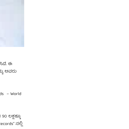
ಿದೆ. ಈ
ಯ್ಯ ಅವರು
rds – World
0 ಲಕ್ಷಕ್ಕೂ
cords” ನಲ್ಲಿ