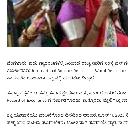
ಬೆಂಗಳೂರು: ಐದು ಗ್ಯಾರಂಟಿಗಳಲ್ಲಿ ಒಂದಾದ ರಾಜ್ಯ ಸಾರಿಗೆ ಸಂಸ್ಥೆ ಬಸ್‌
ಯೋಜನೆಯು International Book of Records – World Record of E
ಸಾಮಾಜಿಕ ಜಾಲತಾಣ ಎಕ್ಸ್‌ ನಲ್ಲಿ ಹಂಚಿಕೊಂಡಿದ್ದಾರೆ.
ಸಮಸ್ತ ಕನ್ನಡಿಗರು ಹೆಮ್ಮೆ ಪಡುವ ಕ್ಷಣವಿದು. ನಮ್ಮ ಸರ್ಕಾರ ಜಾರಿಗೆ ತಂದ
Record of Excellence ಗೆ ಸೇರ್ಪಡೆಗೊಂಡು, ಮತ್ತೊಂದು ಮೈಲಿಗಲ್ಲು ಸಾಧ
ಶಕ್ತಿ ಯೋಜನೆಯು ಚಾಲನೆಗೊಂಡ ದಿನದಿಂದ ಅಂದರೆ, ಜೂನ್‌ 11, 2023 ರಿಂದ
ಹೆಚ್ಚು ಬಾರಿ ಮಹಿಳಾ ಪ್ರಯಾಣಿಕರು ಉಚಿತವಾಗಿ ಪ್ರಯಾಣಿಸಿದ್ದಾರೆ. ಈ ಸಾಧ