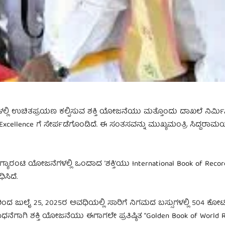
 ಗಳಲ್ಲಿ ಉಚಿತಪ್ರಯಣ ಕಲ್ಪಿಸುವ ಶಕ್ತಿ ಯೋಜನೆಯು ಮತ್ತೊಂದು ದಾಖಲೆ ನಿರ್ಮಿಸ
xcellence ಗೆ ಸೇರ್ಪಡೆಗೊಂಡಿದೆ. ಈ ಸಂತಸವನ್ನು ಮುಖ್ಯಮಂತ್ರಿ ಸಿದ್ದರಾಮ
 ಗ್ಯಾರಂಟಿ ಯೋಜನೆಗಳಲ್ಲಿ ಒಂದಾದ ʼಶಕ್ತಿʼಯು International Book of Reco
ಿಸಿದೆ.
 ಜುಲೈ 25, 2025ರ ಅವಧಿಯಲ್ಲಿ ಸಾರಿಗೆ ನಿಗಮದ ಬಸ್ಸುಗಳಲ್ಲಿ 504 ಕೋಟಿ 9
ನೆಗಾಗಿ ಶಕ್ತಿ ಯೋಜನೆಯು ಈಗಾಗಲೇ ಪ್ರತಿಷ್ಠಿತ “Golden Book of World Re