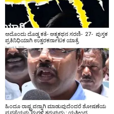
ಅದೊಂದು ದೊಡ್ಡ ಕತೆ- ಆತ್ಮಕಥನ ಸರಣಿ- 27- ಪುಸ್ತಕ
ಪ್ರತಿನಿಧಿಯಾಗಿ ಉತ್ತರಕರ್ನಾಟಕ ಯಾತ್ರೆ
August 6, 2026
ಹಿಂದೂ ರಾಷ್ಟ್ರವನ್ನಾಗಿ ಮಾಡುವುದೆಂದರೆ ಶೋಷಣೆಯ
ವ್ಯವಸ್ಥೆಯನ್ನು ಮರಳಿ ತರುವುದು : ಯತೀಂದ್ರ