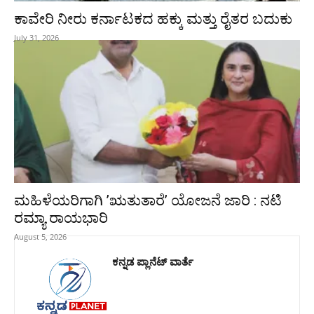
ಕಾವೇರಿ ನೀರು ಕರ್ನಾಟಕದ ಹಕ್ಕು ಮತ್ತು ರೈತರ ಬದುಕು
July 31, 2026
ಮಹಿಳೆಯರಿಗಾಗಿ ʼಋತುತಾರೆʼ ಯೋಜನೆ ಜಾರಿ : ನಟಿ
ರಮ್ಯಾ ರಾಯಭಾರಿ
August 5, 2026
ಕನ್ನಡ ಪ್ಲಾನೆಟ್ ವಾರ್ತೆ