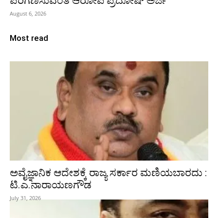
ಪರಿಗಣಿಸುವಂತೆ ಆರೋಪಿ ಪ್ರದೋಷ್‌ ಅರ್ಜಿ
August 6, 2026
Most read
ಅವೈಜ್ಞಾನಿಕ ಆದೇಶಕ್ಕೆ ರಾಜ್ಯ ಸರ್ಕಾರ ಮಣಿಯಬಾರದು :
ಟಿ.ಎ.ನಾರಾಯಣಗೌಡ
July 31, 2026