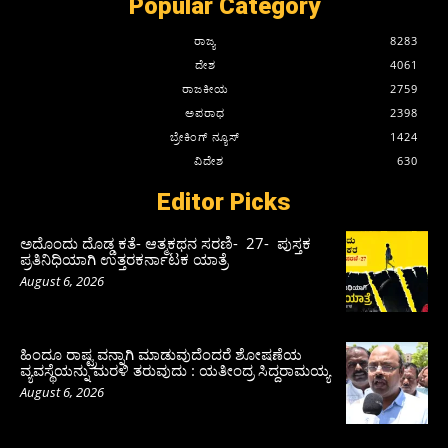
Popular Category
ರಾಜ್ಯ
8283
ದೇಶ
4061
ರಾಜಕೀಯ
2759
ಅಪರಾಧ
2398
ಬ್ರೇಕಿಂಗ್ ನ್ಯೂಸ್
1424
ವಿದೇಶ
630
Editor Picks
ಅದೊಂದು ದೊಡ್ಡ ಕತೆ- ಆತ್ಮಕಥನ ಸರಣಿ- 27- ಪುಸ್ತಕ
ಪ್ರತಿನಿಧಿಯಾಗಿ ಉತ್ತರಕರ್ನಾಟಕ ಯಾತ್ರೆ
August 6, 2026
ಹಿಂದೂ ರಾಷ್ಟ್ರವನ್ನಾಗಿ ಮಾಡುವುದೆಂದರೆ ಶೋಷಣೆಯ
ವ್ಯವಸ್ಥೆಯನ್ನು ಮರಳಿ ತರುವುದು : ಯತೀಂದ್ರ ಸಿದ್ದರಾಮಯ್ಯ
August 6, 2026