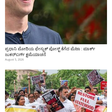
ಪ್ರಧಾನಿ ಮೋದಿಯ ಫೇಸ್ಬುಕ್‌ ಪೋಸ್ಟ್‌ ತೆಗೆದ ಮೆಟಾ : ಮಾರ್ಕ್
ಜುಕರ್‌ಬರ್ಗ್ ಕ್ಷಮೆಯಾಚನೆ
August 5, 2026