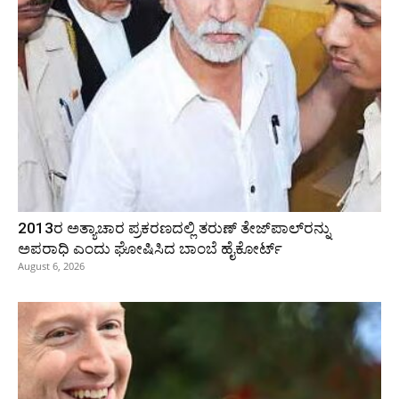
2013ರ ಅತ್ಯಾಚಾರ ಪ್ರಕರಣದಲ್ಲಿ ತರುಣ್ ತೇಜ್‌ಪಾಲ್‌ರನ್ನು
ಅಪರಾಧಿ ಎಂದು ಘೋಷಿಸಿದ ಬಾಂಬೆ ಹೈಕೋರ್ಟ್
August 6, 2026