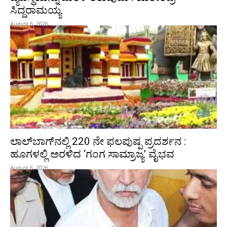
ಸಿದ್ದರಾಮಯ್ಯ
August 6, 2026
ಲಾಲ್‍ಬಾಗ್‍ನಲ್ಲಿ 220 ನೇ ಫಲಪುಷ್ಪ ಪ್ರದರ್ಶನ :
ಹೂಗಳಲ್ಲಿ ಅರಳಿದ ‘ಗಂಗ ಸಾಮ್ರಾಜ್ಯ’ ವೈಭವ
August 6, 2026