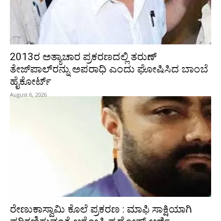
2013ರ ಅತ್ಯಾಚಾರ ಪ್ರಕರಣದಲ್ಲಿ ತರುಣ್
ತೇಜ್‌ಪಾಲ್‌ರನ್ನು ಅಪರಾಧಿ ಎಂದು ಘೋಷಿಸಿದ ಬಾಂಬೆ
ಹೈಕೋರ್ಟ್
August 6, 2026
ರೇಣುಕಾಸ್ವಾಮಿ ಕೊಲೆ ಪ್ರಕರಣ : ಮಾಫಿ ಸಾಕ್ಷಿಯಾಗಿ