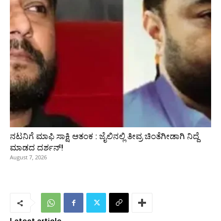
ನಟನಿಗೆ ಮಾಫಿ ಸಾಕ್ಷಿ ಆತಂಕ : ಜೈಲಿನಲ್ಲಿ ತೀವ್ರ ಚಿಂತೆಗೀಡಾಗಿ ನಿದ್ದೆ
ಮಾಡದ ದರ್ಶನ್!
August 7, 2026