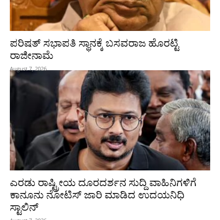
ಪರಿಷತ್‌ ಸಭಾಪತಿ ಸ್ಥಾನಕ್ಕೆ ಬಸವರಾಜ ಹೊರಟ್ಟಿ
ರಾಜೀನಾಮೆ
August 7, 2026
ಎರಡು ರಾಷ್ಟ್ರೀಯ ದೂರದರ್ಶನ ಸುದ್ದಿ ವಾಹಿನಿಗಳಿಗೆ
ಕಾನೂನು ನೋಟಿಸ್ ಜಾರಿ ಮಾಡಿದ ಉದಯನಿಧಿ
ಸ್ಟಾಲಿನ್