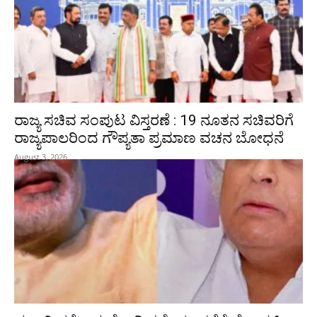
ರಾಜ್ಯ ಸಚಿವ ಸಂಪುಟ ವಿಸ್ತರಣೆ : 19 ನೂತನ ಸಚಿವರಿಗೆ
ರಾಜ್ಯಪಾಲರಿಂದ ಗೌಪ್ಯತಾ ಪ್ರಮಾಣ ವಚನ ಬೋಧನೆ
August 3, 2026