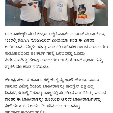
ರಾಜರಾಜೇಶ್ವರಿ ನಗರ ಕ್ಷೇತ್ರದ ಲಗ್ಗೆರೆ ವಾರ್ಡ್‌ ನ ಬೂತ್‌ ನಂಬರ್‌ 194,
195ರಲ್ಲಿ ಕೆಪಿಸಿಸಿ ಸೋಷಿಯಲ್‌ ಮೀಡಿಯಾ ತಂಡ ಈ ವಿಶೇಷ
ಅಭಿಯಾನ ಹಮ್ಮಿಕೊಂಡಿತ್ತು. ಮತ ಚಲಾಯಿಸಲು ಬಂದ ಮತದಾರರು
ಕುತೂಹಲದಿಂದ ಟೀ ಶರ್ಟ್‌ ಗಳಲ್ಲಿ ಬರೆದಿದ್ದನ್ನು ಓದಿದ್ದು
ವಿಶೇಷವಾಗಿತ್ತು. ಕೆಲವು ಮತದಾರರು ಈ ಕ್ರಿಯೇಟಿವ್‌ ಪ್ರಚಾರವನ್ನು
ಶ್ಲಾಘಿಸಿದ್ದೂ ಕೂಡ ನಡೆಯಿತು.
ಕೇಂದ್ರ ಸರ್ಕಾರ ಕರ್ನಾಟಕಕ್ಕೆ ಕೊಟ್ಟಿದ್ದು ಖಾಲಿ ಚೊಂಬು ಎಂದು
ಸಾರುವ ವಿಭಿನ್ನ ರೀತಿಯ ಜಾಹೀರಾತನ್ನು ಕಾಂಗ್ರೆಸ್‌ ಪಕ್ಷ ಎಲ್ಲ
ದಿನಪತ್ರಿಕೆಗಳಲ್ಲಿ ನೀಡಿದ್ದು, ರಾಜ್ಯದಲ್ಲಿ ಸಂಚಲನ ಮೂಡಿಸಿತ್ತು. ಇದಾದ
ನಂತರ ಈ ಜಾಹೀರಾತನ್ನೇ ಹೋಲುವ ಅನೇಕ ಜಾಹೀರಾತುಗಳನ್ನು
ನೀಡಿದರೂ ಸಹ ಅದು ಚೊಂಬಿನ ಜಾಹೀರಾತಿನಷ್ಟು