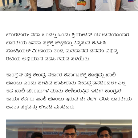
ಬೆಂಗಳೂರು: ಸದಾ ಒಂದಿಲ್ಲ ಒಂದು ಕ್ರಿಯೇಟಿವ್‌ ಯೋಚನೆಯೊಂದಿಗೆ
ಭಾರತೀಯ ಜನತಾ ಪಕ್ಷಕ್ಕೆ ಚಳ್ಳೆಹಣ್ಣು ತಿನ್ನಿಸುವ ಕೆಪಿಸಿಸಿ
ಸೋಷಿಯಲ್ ಮೀಡಿಯಾ ತಂಡ, ಮತದಾನದ ದಿನವೂ ವಿಭಿನ್ನ
ರೀತಿಯ ಅಭಿಯಾನ ನಡೆಸಿ ಗಮನ ಸೆಳೆಯಿತು.
ಕಾಂಗ್ರೆಸ್‌ ಪಕ್ಷ ಕೇಂದ್ರ ಸರ್ಕಾರ ಕರ್ನಾಟಕಕ್ಕೆ ಕೊಟ್ಟಿದ್ದು ಖಾಲಿ
ಚೊಂಬು ಎಂದು ಹೇಳುವ ಜಾಹೀರಾತು ನೀಡಿದ್ದ ದಿನದಿಂದಲೇ ಎಲ್ಲ
ಕಡೆ ಖಾಲಿ ಚೊಂಬುಗಳ ಮಾತು ಕೇಳಿಬರುತ್ತಿದೆ. ಇದೀಗ ಕಾಂಗ್ರೆಸ್‌
ಕಾರ್ಯಕರ್ತರು ಖಾಲಿ ಚೊಂಬು ಇರುವ ಟೀ ಶರ್ಟ್‌ ಧರಿಸಿ ಭಾರತೀಯ
ಜನತಾ ಪಕ್ಷವನ್ನು ಲೇವಡಿ ಮಾಡಿದರು.