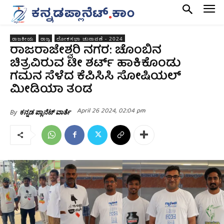
ರಾಜಕೀಯ
ರಾಜ್ಯ
ಲೋಕಸಭಾ ಚುನಾವಣೆ - 2024
ರಾಜರಾಜೇಶ್ವರಿ ನಗರ: ಚೊಂಬಿನ
ಚಿತ್ರವಿರುವ ಟೀ ಶರ್ಟ್‌ ಹಾಕಿಕೊಂಡು
ಗಮನ ಸೆಳೆದ ಕೆಪಿಸಿಸಿ ಸೋಷಿಯಲ್‌
ಮೀಡಿಯಾ ತಂಡ
April 26 2024, 02:04 pm
By
ಕನ್ನಡ ಪ್ಲಾನೆಟ್ ವಾರ್ತೆ