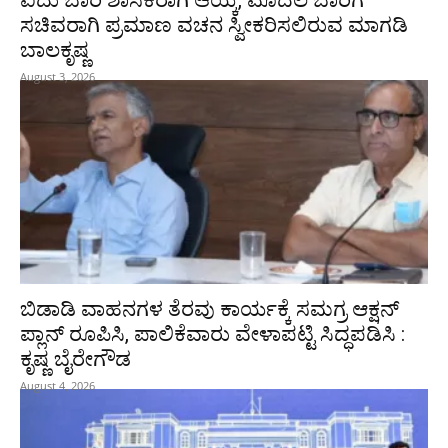
ಐದು ಬಾರಿ ಶಾಸಕರಾಗಿ ಆಯ್ಕೆ, ಮೊದಲ ಬಾರಿಗೆ
ಸಚಿವರಾಗಿ ಪ್ರಮಾಣ ವಚನ ಸ್ವೀಕರಿಸಲಿರುವ ಮಾಗಡಿ
ಬಾಲಕೃಷ್ಣ
August 3, 2026
ಬಿಡಾಡಿ ವಾಹನಗಳ ತೆರವು ಕಾರ್ಯಕ್ಕೆ ಸಮಗ್ರ ಆಕ್ಷನ್
ಪ್ಲಾನ್ ರೂಪಿಸಿ, ಪಾಲಿಕೆವಾರು ವೇಳಾಪಟ್ಟಿ ಸಿದ್ಧಪಡಿಸಿ :
ಕೃಷ್ಣ ಬೈರೇಗೌಡ
August 4, 2026