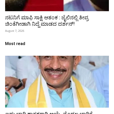
ನಟನಿಗೆ ಮಾಫಿ ಸಾಕ್ಷಿ ಆತಂಕ : ಜೈಲಿನಲ್ಲಿ ತೀವ್ರ
ಚಿಂತೆಗೀಡಾಗಿ ನಿದ್ದೆ ಮಾಡದ ದರ್ಶನ್!
August 7, 2026
Most read