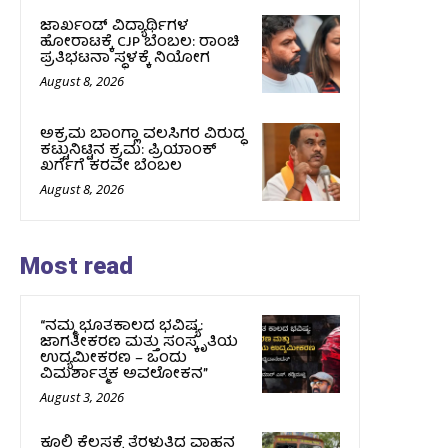
ಜಾರ್ಖಂಡ್‌ ವಿದ್ಯಾರ್ಥಿಗಳ
ಹೋರಾಟಕ್ಕೆ CJP ಬೆಂಬಲ: ರಾಂಚಿ
ಪ್ರತಿಭಟನಾ ಸ್ಥಳಕ್ಕೆ ನಿಯೋಗ
August 8, 2026
ಅಕ್ರಮ ಬಾಂಗ್ಲಾ ವಲಸಿಗರ ವಿರುದ್ಧ
ಕಟ್ಟುನಿಟ್ಟಿನ ಕ್ರಮ: ಪ್ರಿಯಾಂಕ್
ಖರ್ಗೆಗೆ ಕರವೇ ಬೆಂಬಲ
August 8, 2026
Most read
“ನಮ್ಮ ಭೂತಕಾಲದ ಭವಿಷ್ಯ:
ಜಾಗತೀಕರಣ ಮತ್ತು ಸಂಸ್ಕೃತಿಯ
ಉದ್ಯಮೀಕರಣ – ಒಂದು
ವಿಮರ್ಶಾತ್ಮಕ ಅವಲೋಕನ”
August 3, 2026
ಕೂಲಿ ಕೆಲಸಕ್ಕೆ ತೆರಳುತ್ತಿದ್ದ ವಾಹನ