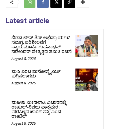
Latest article
ಬಿಡದಿ ಟೌನ್ ಶಿಪ್ ಅಭಿಪ್ರಾಯಗಳ
ಸಮಗ್ರ ಪರಿಶೀಲನೆಗೆ
ನ್ಯಾಯಮೂರ್ತಿ ಗುಹನಾಥನ್
ನರೇಂದರ್ ನೇತೃತ್ವದ ಸಮಿತಿ ರಚನೆ
August 8, 2026
ಮಸಿ ಎರಚಿ ಮನೋಸ್ಥೈರ್ಯ
ಕುಗ್ಗಿಸಲಾಗದು
August 8, 2026
ಮಹಿಳಾ ಮೀಸಲಾತಿ ವಿಚಾರದಲ್ಲಿ
ರಾಹುಲ್‌-ರಿಜಿಜು ವಾಕ್ಸಮರ :
‘ಷರತ್ತಿಲ್ಲದೆ ಜಾರಿಗೆ ತನ್ನಿ’ ಎಂದ
ರಾಹುಲ್‌
August 8, 2026