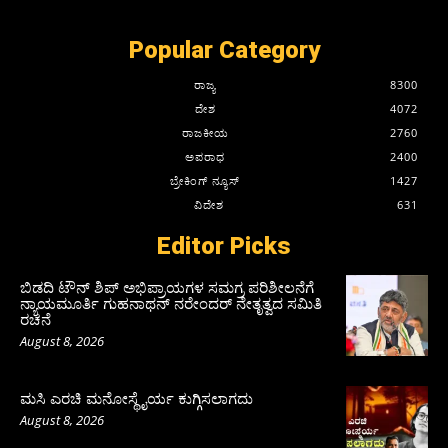
Popular Category
ರಾಜ್ಯ
8300
ದೇಶ
4072
ರಾಜಕೀಯ
2760
ಅಪರಾಧ
2400
ಬ್ರೇಕಿಂಗ್ ನ್ಯೂಸ್
1427
ವಿದೇಶ
631
Editor Picks
ಬಿಡದಿ ಟೌನ್ ಶಿಪ್ ಅಭಿಪ್ರಾಯಗಳ ಸಮಗ್ರ ಪರಿಶೀಲನೆಗೆ
ನ್ಯಾಯಮೂರ್ತಿ ಗುಹನಾಥನ್ ನರೇಂದರ್ ನೇತೃತ್ವದ ಸಮಿತಿ
ರಚನೆ
August 8, 2026
ಮಸಿ ಎರಚಿ ಮನೋಸ್ಥೈರ್ಯ ಕುಗ್ಗಿಸಲಾಗದು
August 8, 2026