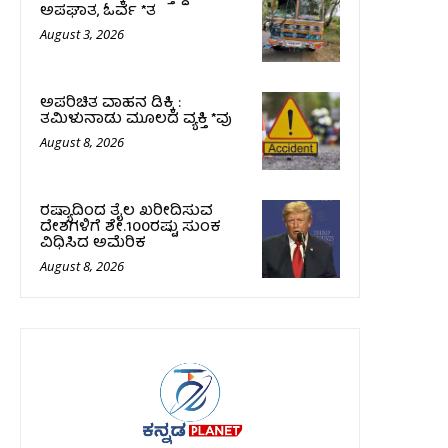
ಅಪಘಾತ, ಓರ್ವ *ತ
August 3, 2026
ಅಪರಿಚಿತ ವಾಹನ ಡಿಕ್ಕಿ :
ತಮಿಳುನಾಡು ಮೂಲದ ವ್ಯಕ್ತಿ *ವು
August 8, 2026
ರಷ್ಯಾದಿಂದ ತೈಲ ಖರೀದಿಸುವ
ದೇಶಗಳಿಗೆ ಶೇ.100ರಷ್ಟು ಸುಂಕ
ವಿಧಿಸಿದ ಅಮೆರಿಕ
August 8, 2026